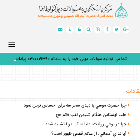
Toggle
gation
شما مي توانيد سوالات ديني خود را به سامانه «30001939» پيامك
كن
_
قادات
چرا حضرت موسي با ديدن سحر ساحران احساس ترس نمود
علت ايستادن هنگام شنيدن لقب قائم عج
چرا در برخي روايات، دنيا به آب دريا تشبيه شده