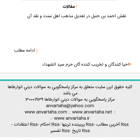
مقالات
نقش احمد بن حنبل در تعديل مذهب اهل سنت و نقد آن
|
ادامه مطلب
احيا كنندگان و تخريب كننده گان حرم سيد الشهداء
كليه حقوق اين سايت متعلق به مركز پاسخگويي به سوالات ديني انوارطاها
مي باشد
مركز پاسخگويي به سوالات ديني
انوارطاها
30001939
anvartaha@yahoo.com
www.anvartaha.com
::
www.anvartaha.net
::
::
www.anvartaha.ir
Rss آخرين مطالب
-
Rss پربيننده ترينها
-
Rss احكام
-
Rss اعتقادات
-
Rss تاريخ
-
Rss تفسير