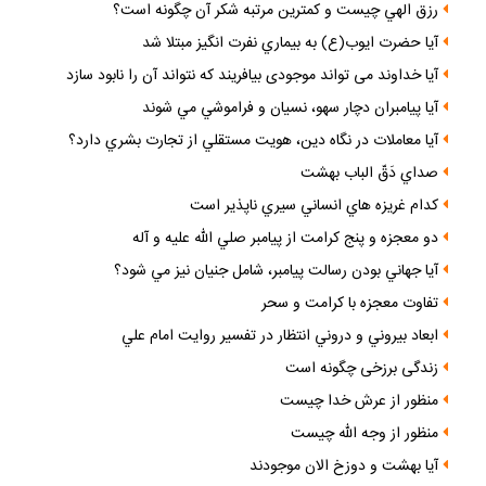
آيا نداي آسماني، از علائم قطعي ظهور است؟
رزق الهي چيست و كمترين مرتبه شكر آن چگونه است؟
آيا حضرت ايوب(ع) به بيماري نفرت انگيز مبتلا شد
آيا خداوند مى تواند موجودى بيافريند كه نتواند آن را نابود سازد
آيا پيامبران دچار سهو، نسيان و فراموشي مي شوند
آيا معاملات در نگاه دين، هويت مستقلي از تجارت بشري دارد؟
صداي دَقّ الباب بهشت
كدام غريزه هاي انساني سيري ناپذير است
دو معجزه و پنج كرامت از پيامبر صلي الله عليه و آله
آيا جهاني بودن رسالت پيامبر، شامل جنيان نيز مي شود؟
تفاوت معجزه با كرامت و سحر
ابعاد بيروني و دروني انتظار در تفسير روايت امام علي
زندگى برزخى چگونه است
منظور از عرش خدا چيست
منظور از وجه اللّه چيست