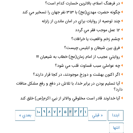
آيا بهشت و دوزخ الان موجودند
در فرهنگ اسلام، بالاترين خسارت كدام است؟
چگونه حضرت مهدي(عج) با 313 نفر جهان را تسخير مي كند
چند توصيه از روايات براي در امان ماندن از زلزله
12 عمل موجب فقر مي گردد
چشم زخم واقعيت يا خرافات؟
فرق بين شيطان و ابليس چيست؟
روايتي عجيب از امام زمان(عج) خطاب به شيعيان !!!
چه عواملي سبب قساوت قلب مي شود؟
اگر اكنون بهشت و دوزخ موجودند، در كجا قرار دارند؟
آيا تسليم بودن در برابر خدا، با تلاش در دفع و رفع مشكل منافات
دارد؟
آيا خداوند قادر است مخلوقي والاتر از نبي اكرم(ص) خلق كند
10
9
8
7
6
5
4
3
2
1
ابتدا
« قبلي
بعدي »