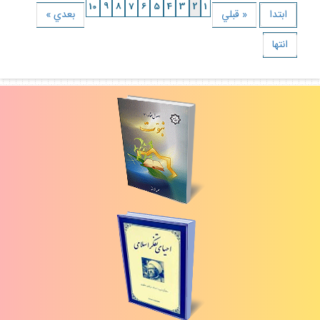
10
9
8
7
6
5
4
3
2
1
ابتدا
« قبلي
بعدي »
انتها