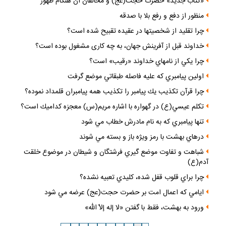
«كتاب جديد» حضرت حجت(عج) و مخالفان آن هنگام ظهور
منظور از دفع و رفع بلا با صدقه
چرا تقليد از شخصيتها در عقيده تقبيح شده است؟
خداوند قبل از آفرينش جهان، به چه كارى مشغول بوده است؟
چرا يكي از نامهاي خداوند «رقيب» است؟
اولين پيامبري كه عليه فاصله طبقاتي موضع گرفت
چرا قرآن تكذيب يك پيامبر را تكذيب همه پيامبران قلمداد نموده؟
تكلم عيسي(ع) در گهواره با اشاره مريم(س) معجزه كداميك است؟
تنها پيامبري كه به نام مادرش خطاب مي شود
درهاي بهشت با رمز ويژه باز و بسته مي شوند
شباهت و تفاوت موضع گيري فرشتگان و شيطان در موضوع خلقت
آدم(ع)
چرا براي قلوب قفل شده، كليدي تعبيه نشده؟
ايامي كه اعمال امت بر حضرت حجت(عج) عرضه مي شود
ورود به بهشت، فقط با گفتن «لا إله إلاّ اللّه»