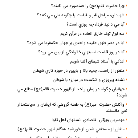
چرا حضرت قائم(عج) را «منصور» مي نامند؟
شهيدان، مراحل قبر و قيامت را چگونه طي مي كنند؟
آيا مي دانيد فردا، چه روزي است؟
سه نوع تولد خارق العاده در قرآن كريم
آيا در عصر ظهور عقيده واحدي بر جهان حكمفرما مي شود؟
آيا در روز قيامت نسبتهاي خانوادگي از بين مي رود؟
اندكي با اُستادِ شيطان آشنا شويم
منظور از راست، چپ، بالا و پايين در حوزه كاري شيطان
نشانه پيروزي و شكست در مبارزه با شيطان
جهانيان چگونه در زمان واحد از ظهور حضرت قائم(عج) مطلع مي
شوند؟
واكنش حضرت امير(ع) به طعنه گروهي كه ايشان را سياستمدار
نمي دانستند
مهمترين ويژگي اقتصادي انسانهاي اهل تقوا
منظور از مستغني شدن از خورشيد هنگام ظهور حضرت قائم(عج)