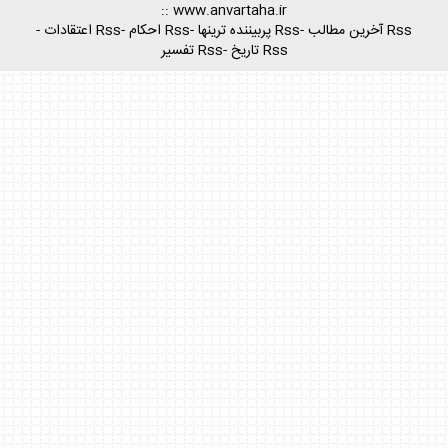
::
www.anvartaha.ir
Rss آخرين مطالب
-
Rss پربيننده ترينها
-
Rss احكام
-
Rss اعتقادات
-
Rss تاريخ
-
Rss تفسير