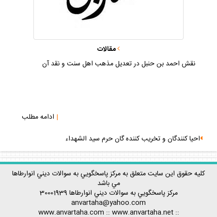
مقالات
نقش احمد بن حنبل در تعديل مذهب اهل سنت و نقد آن
|
ادامه مطلب
احيا كنندگان و تخريب كننده گان حرم سيد الشهداء
كليه حقوق اين سايت متعلق به مركز پاسخگويي به سوالات ديني انوارطاها
مي باشد
مركز پاسخگويي به سوالات ديني
انوارطاها
30001939
anvartaha@yahoo.com
www.anvartaha.com
::
www.anvartaha.net
::