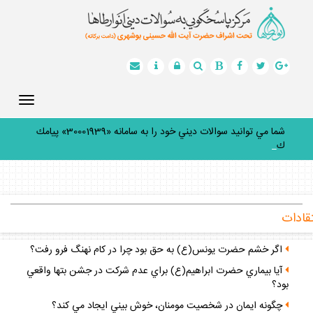
Toggle
gation
شما مي توانيد سوالات ديني خود را به سامانه «30001939» پيامك
كنيد.
_
قادات
اگر خشم حضرت يونس(ع) به حق بود چرا در كام نهنگ فرو رفت؟
آيا بيماري حضرت ابراهيم(ع) براي عدم شركت در جشن بتها واقعي
بود؟
چگونه ايمان در شخصيت مومنان، خوش بيني ايجاد مي كند؟