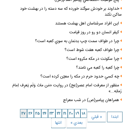
پنج موهبت اختصاصي پيامبر اسلام(ص)
خداوند بر خودش سوگند خورده كه سه دسته را در بهشت خود
ساكن نكند
اين افراد سرشناسان اهل بهشت هستند
كيفر انسان دو رو در روز قيامت
چرا در طواف سمت چپ بدنمان به سوي كعبه است؟
چرا طواف كعبه هفت شوط است؟
چرا سكونت در مكه مكروه است؟
چرا كعبه را كعبه مي نامند؟
چه كسي حدود حرم در مكه را معيّن كرده است؟
منظور از معرفت امام عصر(عج) در روايت «مَن ماتَ وَلَم يَعرِف اِمامَ
زَمانِه...»
همراهان پيامبر(ص) در شب معراج
27
26
25
24
23
22
21
20
19
18
ابتدا
« قبلي
بعدي »
انتها