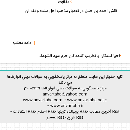
مقالات
نقش احمد بن حنبل در تعديل مذهب اهل سنت و نقد آن
|
ادامه مطلب
احيا كنندگان و تخريب كننده گان حرم سيد الشهداء
كليه حقوق اين سايت متعلق به مركز پاسخگويي به سوالات ديني انوارطاها
مي باشد
مركز پاسخگويي به سوالات ديني
انوارطاها
30001939
anvartaha@yahoo.com
www.anvartaha.com
::
www.anvartaha.net
::
::
www.anvartaha.ir
Rss آخرين مطالب
-
Rss پربيننده ترينها
-
Rss احكام
-
Rss اعتقادات
-
Rss تاريخ
-
Rss تفسير