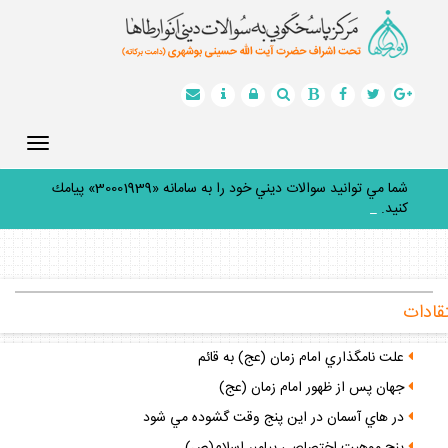
Toggle
gation
شما مي توانيد سوالات ديني خود را به سامانه «30001939» پيامك
كنيد.
_
قادات
علت نامگذاري امام زمان (عج) به قائم
جهان پس از ظهور امام زمان (عج)
در هاي آسمان در اين پنج وقت گشوده مي شود