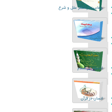
...
وهابيت از منظر عقل و شرع
...
خاتميت
...
انديشه در اسلام
...
انسان در قرآن