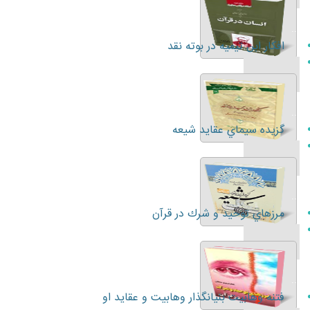
...
افكار ابن تيميه در بوته نقد
...
گزيده سيماي عقايد شيعه
...
مرزهاي توحيد و شرك در قرآن
...
فتنه وهابيت بنيانگذار وهابيت و عقايد او