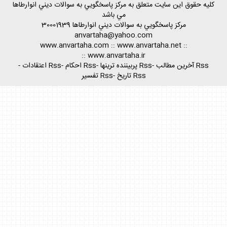
كليه حقوق اين سايت متعلق به مركز پاسخگويي به سوالات ديني انوارطاها
مي باشد
مركز پاسخگويي به سوالات ديني
انوارطاها
30001939
anvartaha@yahoo.com
www.anvartaha.com
::
www.anvartaha.net
::
::
www.anvartaha.ir
Rss آخرين مطالب
-
Rss پربيننده ترينها
-
Rss احكام
-
Rss اعتقادات
-
Rss تاريخ
-
Rss تفسير