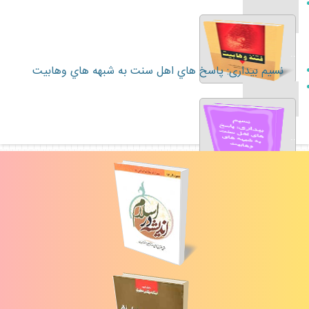
...
نسيم بيدارى: پاسخ هاي اهل سنت به شبهه هاي وهابيت
...