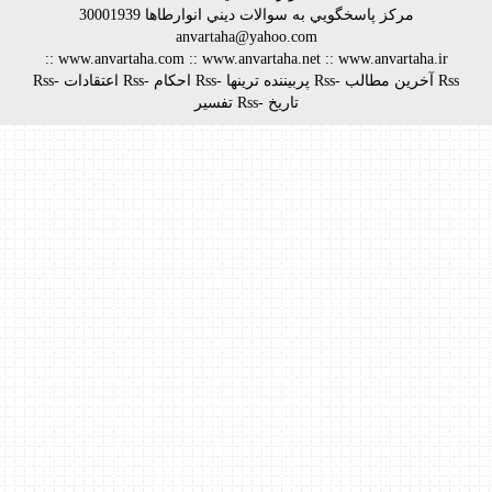
مركز پاسخگويي به سوالات ديني
انوارطاها
30001939
anvartaha@yahoo.com
::
www.anvartaha.com
::
www.anvartaha.net
::
www.anvartaha.ir
Rss آخرين مطالب
-
Rss پربيننده ترينها
-
Rss احكام
-
Rss اعتقادات
-
Rss
تاريخ
-
Rss تفسير