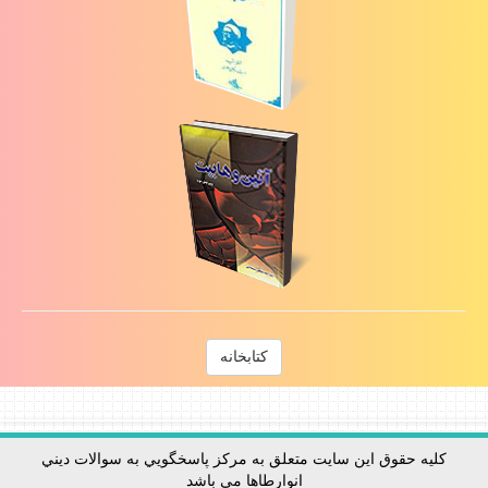
كتابخانه
كليه حقوق اين سايت متعلق به مركز پاسخگويي به سوالات ديني
انوارطاها مي باشد