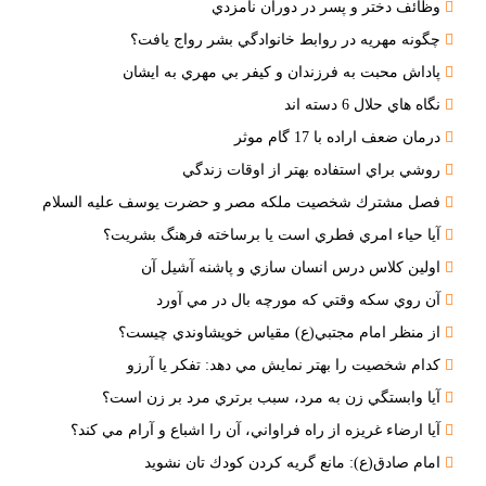
وظائف دختر و پسر در دوران نامزدي
چگونه مهريه در روابط خانوادگي بشر رواج يافت؟
پاداش محبت به فرزندان و كيفر بي مهري به ايشان
نگاه هاي حلال 6 دسته اند
درمان ضعف اراده با 17 گام موثر
روشي براي استفاده بهتر از اوقات زندگي
فصل مشترك شخصيت ملكه مصر و حضرت يوسف عليه السلام
آيا حياء امري فطري است يا برساخته فرهنگ بشريت؟
اولين كلاس درس انسان سازي و پاشنه آشيل آن
آن روي سكه وقتي كه مورچه بال در مي آورد
از منظر امام مجتبي(ع) مقياس خويشاوندي چيست؟
كدام شخصيت را بهتر نمايش مي دهد: تفكر يا آرزو
آيا وابستگي زن به مرد، سبب برتري مرد بر زن است؟
آيا ارضاء غريزه از راه فراواني، آن را اشباع و آرام مي كند؟
امام صادق(ع): مانع گريه كردن كودك تان نشويد