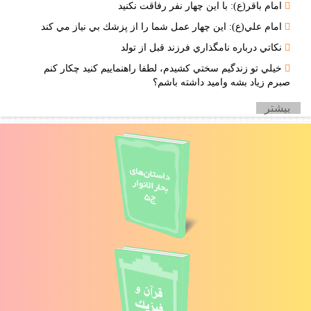
امام باقر(ع): با اين چهار نفر رفاقت نكنيد
امام علي(ع): اين چهار عمل شما را از پزشك بي نياز مي كند
نكاتي درباره نامگذاري فرزند قبل از تولد
خيلي تو زندگيم سختي كشيدم، لطفا راهنماييم كنيد چكار كنم
صبرم زياد بشه واميد داشته باشم؟
بيشتر