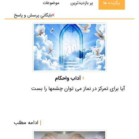
برگزيده ها
پر بازديدترين
موضوعات
بايگاني پرسش و پاسخ
آداب واحکام
آيا براى تمركز در نماز مى‏ توان چشم‏ها را بست
|
ادامه مطلب