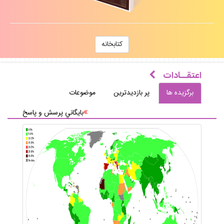
كتابخانه
اعتقــادات
برگزيده ها
پر بازديدترين
موضوعات
بايگاني پرسش و پاسخ