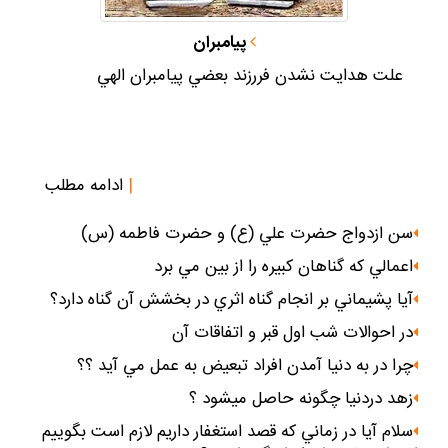
پيامبران
علت هدايت نشدن فررزند بعضي پيامبران الهي
|
ادامه مطلب
سن ازدواج حضرت علي (ع) و حضرت فاطمه (س)
اعمالي كه گناهان كبيره را از بين مي برد
آيا پشيماني بر انجام گناه اثري در بخشش آن گناه دارد؟
در احوالات شب اول قبر و اتفاقات آن
چرا در به دنيا آمدن افراد تبعيض به عمل مي آيد ؟؟
زهد دردنيا چگونه حاصل ميشود ؟
سلام آيا در زماني كه قصد استغفار داريم لازم است بگوييم