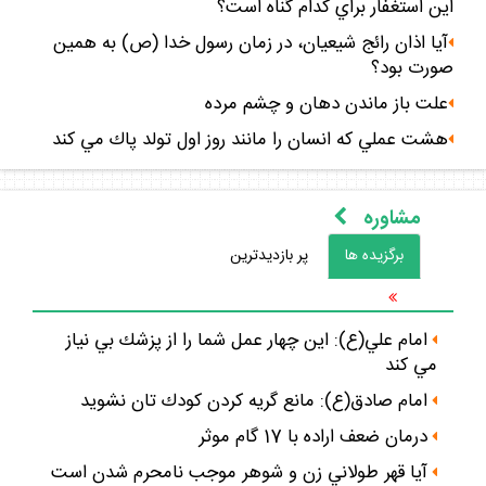
اين استغفار براي كدام گناه است؟
آيا اذان رائج شيعيان، در زمان رسول خدا (ص) به همين
صورت بود؟
علت باز ماندن دهان و چشم مرده
هشت عملي كه انسان را مانند روز اول تولد پاك مي كند
مشاوره
برگزيده ها
پر بازديدترين
امام علي(ع): اين چهار عمل شما را از پزشك بي نياز
مي كند
امام صادق(ع): مانع گريه كردن كودك تان نشويد
درمان ضعف اراده با 17 گام موثر
آيا قهر طولاني زن و شوهر موجب نامحرم شدن است