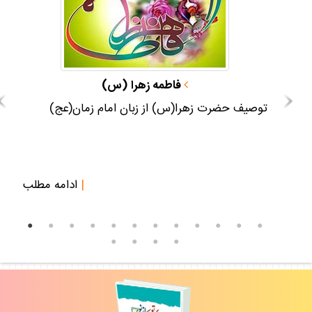
فاطمه زهرا (س)
توصيف حضرت زهرا(س) از زبان امام زمان(عج)
س
ش
مطلب
|
ادامه مطلب