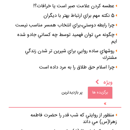
عطسه كردن علامت صبر است يا خرافات؟!
5 نكته مهم براي ارتباط بهتر با ديگران
چرا رابطه دوستي،براي انتخاب همسر مناسب نيست
چگونه مي توان فهميد توسط چه كساني جادو شده
ايم
روشهاي ساده روايي براي شيرين تر شدن زندگي
مشترك
چرا اسلام حق طلاق را به مرد داده است
ويژه
برگزيده ها
پر بازديدترين
منظور از روايتي كه شب قدر را حضرت فاطمه
زهرا(س) مي داند