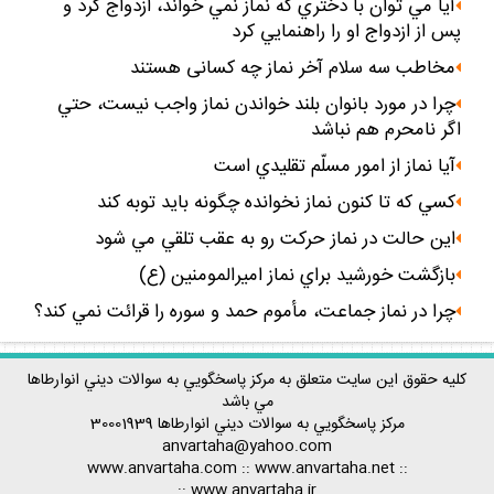
آيا مي توان با دختري كه نماز نمي خواند، ازدواج كرد و
پس از ازدواج او را راهنمايي كرد
مخاطب سه سلام آخر نماز چه كسانى هستند
چرا در مورد بانوان بلند خواندن نماز واجب نيست، حتي
اگر نامحرم هم نباشد
آيا نماز از امور مسلّم تقليدي است
كسي كه تا كنون نماز نخوانده چگونه بايد توبه كند
اين حالت در نماز حركت رو به عقب تلقي مي شود
بازگشت خورشيد براي نماز اميرالمومنين (ع)
چرا در نماز جماعت، مأموم حمد و سوره را قرائت نمي كند؟
كليه حقوق اين سايت متعلق به مركز پاسخگويي به سوالات ديني انوارطاها
مي باشد
مركز پاسخگويي به سوالات ديني
انوارطاها
30001939
anvartaha@yahoo.com
www.anvartaha.com
::
www.anvartaha.net
::
::
www.anvartaha.ir