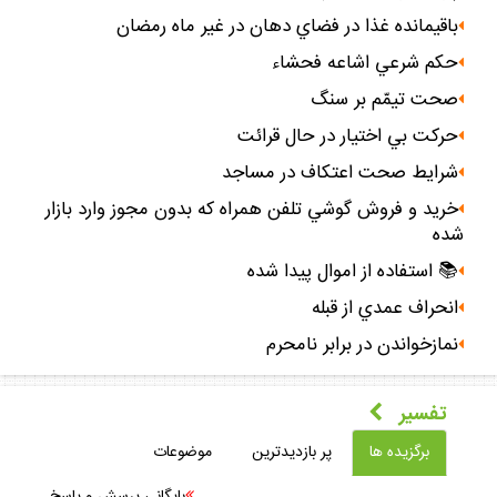
باقيمانده غذا در فضاي دهان در غير ماه رمضان
حكم شرعي اشاعه فحشاء
صحت تيمّم بر سنگ
حركت بي اختيار در حال قرائت
شرايط صحت اعتكاف در مساجد
خريد و فروش گوشي تلفن همراه كه بدون مجوز وارد بازار
شده
📚 استفاده از اموال پيدا شده
انحراف عمدي از قبله
نمازخواندن در برابر نامحرم
تفسير
برگزيده ها
پر بازديدترين
موضوعات