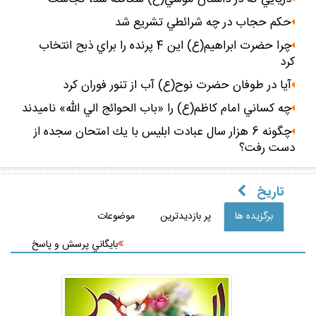
حكم حجاب در چه شرائطي تشريع شد
چرا حضرت ابراهيم(ع) اين 4 پرنده را براي ذبح انتخاب
كرد
آيا در طوفان حضرت نوح(ع) آب از تنور فوران كرد
چه كساني امام كاظم(ع) را «باب الحوائج الي الله» ناميدند
چگونه 6 هزار سال عبادت ابليس با يك امتحان سجده از
دست رفت؟
تاريخ
برگزيده ها
پر بازديدترين
موضوعات
بايگاني پرسش و پاسخ