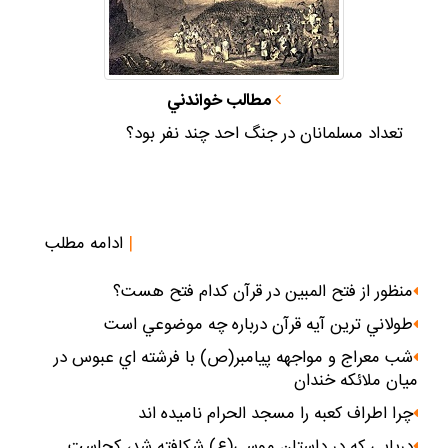
مطالب خواندني
تعداد مسلمانان در جنگ احد چند نفر بود؟
|
ادامه مطلب
منظور از فتح المبين در قرآن كدام فتح هست؟
طولاني ترين آيه قرآن درباره چه موضوعي است
شب معراج و مواجهه پيامبر(ص) با فرشته اي عبوس در
ميان ملائكه خندان
چرا اطراف كعبه را مسجد الحرام ناميده اند
دريايي كه در داستان موسي(ع) شكافته شد، كجاست