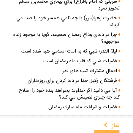
شربتي كه امام باقر(ع) براي بيماري محمدبن مسلم
تجويز نمود
حضرت زهرا(س) با چه نامي همسر خود را صدا مي
كردند
چرا در دعاي وداع رمضان صحيفه، گويا با موجود زنده
مواجهيم؟
ليلة القدر؛ شبي كه به امت اسلامي هبه شده است
فضيلت شبي كه قلب ماه رمضان است
اعمال مشترك شب هاي قدر
فرشتگان وكيل خدا در دعا كردن براي روزه‌داران
آيا مي دانيد اگر خداوند بخواهد بنده خود را اصلاح
كند چه چيزي نصيبش مي كند؟
فضيلت و شرافت ماه مبارك رمضان
نماز