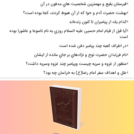
قبرستان بقيع و مهمترين شخصيت هاي مدفون در آن
بهشت حضرت آدم و حوا كه از آن هبوط كردند، كجا بوده است؟
كدام يك از پيامبران تا كنون زنده‌اند
آيا قبل از قيام امام حسين عليه السلام روزي به نام تاسوعا و عاشورا بوده
است
در اطراف كعبه چند پيامبر دفن شده‌ است
نام فرزندان حضرت نوح و نژادهاي بر جاي مانده از ايشان
منظور از غزوه و سريه چيست وپيامبر چند غزوه وسريه داشت؟
علل و اهداف سفر امام رضا(ع) به خراسان چه بود؟