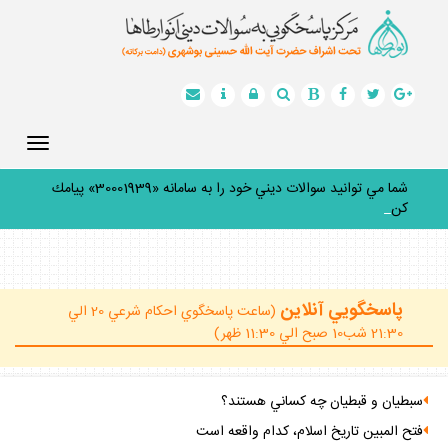
Toggle
gation
شما مي توانيد سوالات ديني خود را به سامانه «30001939» پيامك
كنيد
_
پاسخگويي آنلاين
(ساعت پاسخگوي احكام شرعي 20 الي
21:30 شب10 صبح الي 11:30 ظهر)
سبطيان و قبطيان چه كساني هستند؟
فتح المبين تاريخ اسلام، كدام واقعه است