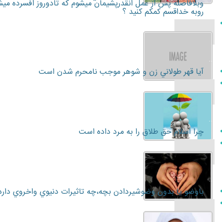
وبلافاصله پس از عمل انقدرپشيمان ميشوم كه تادوروز افسرده ميش
روبه خداقسم كمكم كنيد ؟
...
آيا قهر طولاني زن و شوهر موجب نامحرم شدن است
...
چرا اسلام حق طلاق را به مرد داده است
...
باوضو يا بدون وضوشيردادن بچه،چه تاثيرات دنيوي واخروي دارد