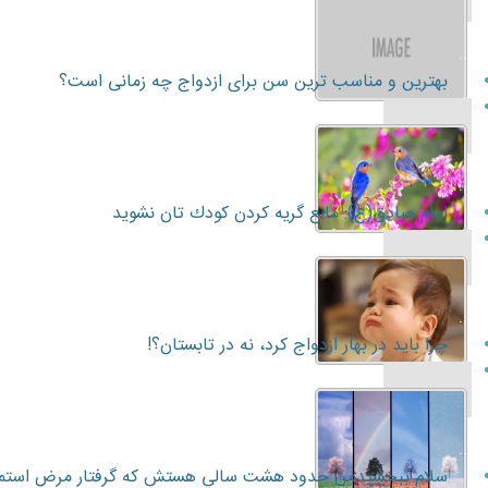
...
بهترين و مناسب ترين سن براى ازدواج چه زمانى است؟
...
امام صادق(ع): مانع گريه كردن كودك تان نشويد
...
چرا بايد در بهار ازدواج كرد، نه در تابستان؟!
...
سلام ببخشيدمن حدود هشت سالي هستش كه گرفتار مرض استم