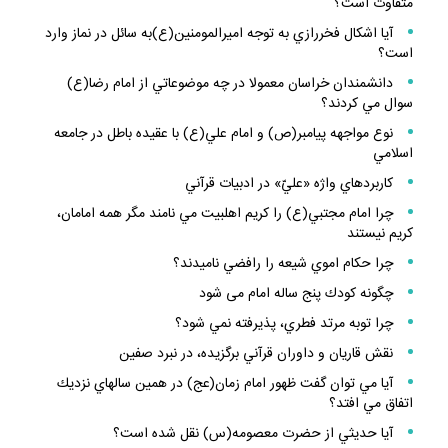
متفاوت است؟
آيا اشكال فخررازي به توجه اميرالمومنين(ع)به سائل در نماز وارد
است؟
دانشمندان خراسان معمولا در چه موضوعاتي از امام رضا(ع)
سوال مي كردند؟
نوع مواجهه پيامبر(ص) و امام علي(ع) با عقيده باطل در جامعه
اسلامي
كاربردهاي واژه «عليّ» در ادبيات قرآني
چرا امام مجتبي(ع) را كريم اهلبيت مي نامند مگر همه امامان،
كريم نيستند
چرا حكام اموي شيعه را رافضي ناميدند؟
چگونه كودك پنج ساله امام مى شود
چرا توبه مرتد فطري، پذيرفته نمي شود؟
نقش قاريان و داوران قرآني برگزيده، در نبرد صفين
آيا مي توان گفت ظهور امام زمان(عج) در همين سالهاي نزديك
اتفاق مي افتد؟
آيا حديثي از حضرت معصومه(س) نقل شده است؟