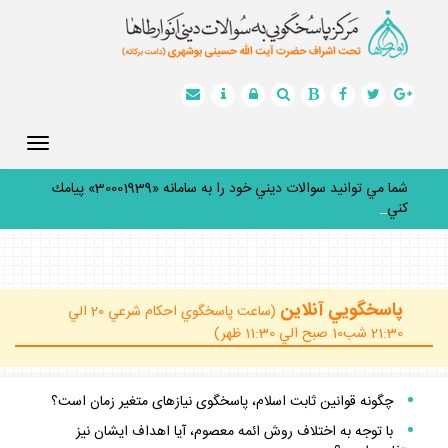
Toggle
gation
شما مي توانيد سوالات ديني خود را به سامانه «30001939» پيامك
كنيد.
_
پاسخگويي آنلاين
(ساعت پاسخگوي احكام شرعي 20 الي
21:30 شب10 صبح الي 11:30 ظهر)
چگونه قوانين ثابت اسلام، پاسخگوى نيازهاى متغير زمان است؟
با توجه به اختلاف روش ائمه معصوم، آيا اهداف ايشان نيز