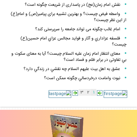
نقش امام زمان(عج) در پاسدارى از شريعت چگونه است؟
واسطه فيض چيست؟ و بهترين تشبيه براى پيامبر(ص) و امام(ع)
از اين نظر چيست؟
امام غائب چگونه مى تواند جامعه را سرپرستى كند؟
فلسفه عزاداري و آثار و فوايد مجالس عزاي امام حسين(ع)
چيست؟
معناى انتظار امام زمان عليه السلام چيست؟ آيا به معناى سكوت و
بي ‏تفاوتى در برابر ظلم و فساد است؟
عشق به اهل بيت عليهم السلام چه نقشي در زندگي دارد؟
نبوت وامامت درخردسالي چگونه ممكن است؟