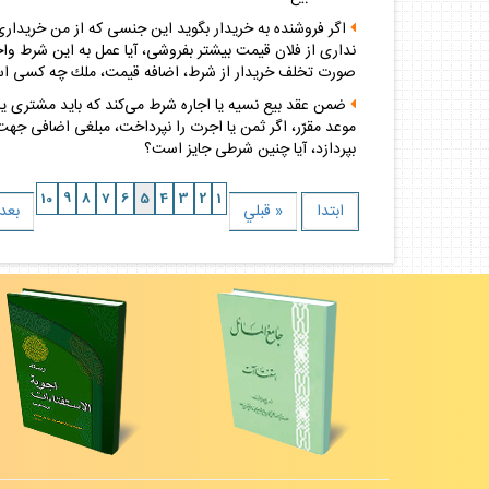
اگر فروشنده به خريدار بگويد اين جنسى كه از من خريدار
ندارى از فلان قيمت بيشتر بفروشى، آيا عمل به اين شرط 
صورت تخلف خريدار از شرط، اضافه قيمت، ملك چه كسى ا
ضمن عقد بيع نسيه يا اجاره شرط مى‌كند كه بايد مشترى يا
موعد مقرّر، اگر ثمن يا اجرت را نپرداخت، مبلغى اضافى جهت
بپردازد، آيا چنين شرطى جايز است؟
10
9
8
7
6
5
4
3
2
1
ابتدا
« قبلي
بعد