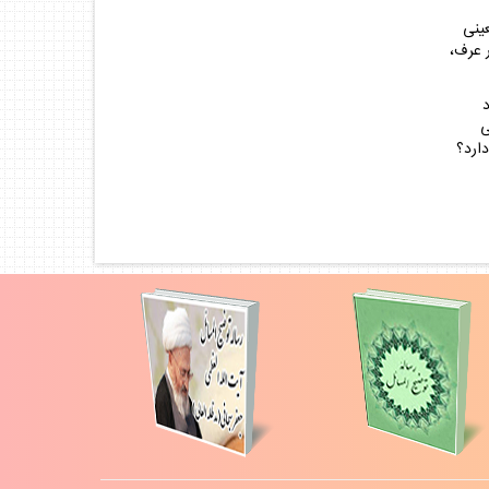
عينى
ر عرف،
د
ى
ارد؟