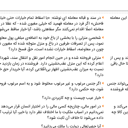
اين معامله
در سند و قباله‌ معامله اي نوشته: «با اسقاط تمام خيارات حتى خيا
فاحش» اگر فرد در معامله‌ فهميد كه خيلى مغبون شده - كه عقلا در 
معامله اصلًا اقدام نمى‌كنند مگر سفاهتى باشد- آيا خيار ساقط مى‌شو
شخصي منزلى را با بخشى از باغ خود به اضافه‌ى مبلغى پول معا
نمود، پس از تصرفات طرفين در باغ و منزل متوجّه شده كه مغبون شده
چون در معاوضه، اسقاط خيارات نشده است، حقّ فسخ دارد؟
د و پس از
منزلى فروخته شده و در حين انجام امور نقل و انتقال سند، شهردا
 حال باقى
اعلام كرده كه اين منزل عقب‌نشينى دارد. فروشنده در زمان بازديد خ
نسبت به ميزان عقب‌نشينى اظهار بى‌اطّلاعى كرده، آيا خريدار حق خي
دارد؟
ى‌تواند جنس
اگر جنس مرغوب و غير مرغوب مخلوط شود و به اسم مرغوب فروخ
له فروشنده
شود، چه حكمى دارد؟
خيار عيب چيست و چه كاربردى دارد؟
ى‌كند و
در امور مالى، چنان‌چه كسى مالى را در اختيار انسان قرار مى‌دهد 
ن كالا چه
نمى‌دانيم در اسباب ملكيت با ما اختلاف نظر دارد يا خير، آيا ترتيب آ
داده مى‌شود تا خلاف آن ثابت شود؟
آيا حضرتعالى دولت را مالك مى‌دانيد؟