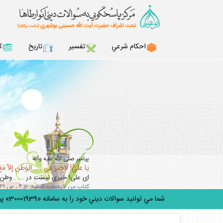
احكام شرعي
تفسير
تاريخ
ك
پيامبر صلى‏ الله ‏عليه‏ و‏آله
يا عليُّ! لاخَيرَ في . . .الوَطَنِ إلاّ مَعَ
اى على! خيرى نيست در . . . وطن 
كتاب من لايحضره الفقيه: ج ۴ ، ص ۳۶۹ / ميزان الحكمه: ج 13، ص243
شما مي توانيد سوالات ديني خود را به سامانه «30001939» پيامك كنيد.