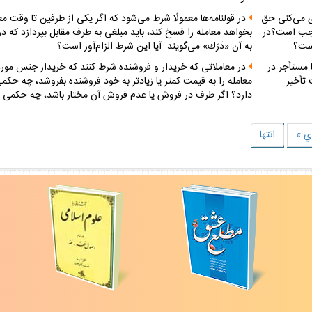
ى مى‌كنى حق
در قولنامه‌ها معمولًا شرط مى‌شود كه اگر يكى از طرفين تا وقت م
واجب است؟در
بخواهد معامله را فسخ كند، بايد مبلغى به طرف مقابل بپردازد كه د
ست؟
به آن «دَرَك» مى‌گويند. آيا اين شرط الزام‌آور است؟
 مستأجر در
در معاملاتى كه خريدار و فروشنده شرط كنند كه خريدار جنس مور
 تأخير
معامله را به قيمت كمتر يا زيادتر به خود فروشنده بفروشد، چه حكم
دارد؟ اگر طرف در فروش يا عدم فروش آن مختار باشد، چه حكمى د
ي »
انتها