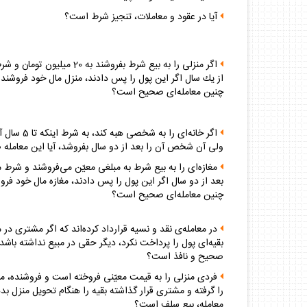
آيا در عقود و معاملات، تنجيز شرط است؟
اگر منزلى را به بيع شرط بفروشند به 20 مي
از يك‌ سال اگر اين پول را پس دادند، منزل مال خود فروشنده 
چنين معامله‌اى صحيح است؟
اگر خانه‌اى را به شخصى
ولى آن شخص آن را بعد از دو سال بفروشد، آيا اين معامل
مغازه‌اى را به بيع شرط به مبلغى معيّن مى‌فروشند و شرط م
بعد از دو سال اگر اين پول را پس دادند، مغازه مال خود فروش
چنين معامله‌اى صحيح است؟
در معامله‌ى نقد و نسيه قرارداد كرده‌اند كه اگر مشترى در 
بقيه‌اى پول را پرداخت نكرد، ديگر حقى در مبيع نداشته باشد،
صحيح و نافذ است؟
فردى منزلى را به قيمت معيّنى فروخته است و فروشنده، م
را گرفته و مشترى قرار گذاشته بقيه را هنگام تحويل منزل بده
معامله، بيع سلف است؟