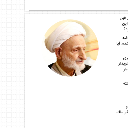
ر غبن
اين
د؟
وضه
‌. آيا
رى
ريدار
ار
ته
و
ثار ملك