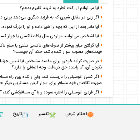
آيا مى‌توانم از زكات فطره به فرزند فقيرم بدهم؟
اگر زنى در مقابل شيرى كه به فرزند ديگرى مى‌دهد پولى در
آيا مادر بعد از اين كه بچه را شير داده و او را بزرگ نموده
آيا اشخاص مى‌توانند مواردى مثل پلاك تاكسى يا جواز كسب 
آيا گرفتن مبلغ بيشتر از تعرفه‌هاى تاكسى تلفنى يا مبلغ 
قيمت‌هاى مصوب سوار شده باشد، حكم آن چيست؟
در صورت كرايه خودرو براى مقصد مشخص آيا تبيين جزئيا
نكردن آن، آيا راننده حق دريافت وجه اضافى را دارد؟
اگر كسى اتومبيلى را دربست كند، ولي راننده بين راه مسافر 
صورت تقاضاى خود مسافر براى سوار كردن مسافرين ديگر حك
اگر فردى اتومبيلى را اجاره نموده و با آن مسافركشى كند، آ
احكام شرعي
تفسير
تاريخ