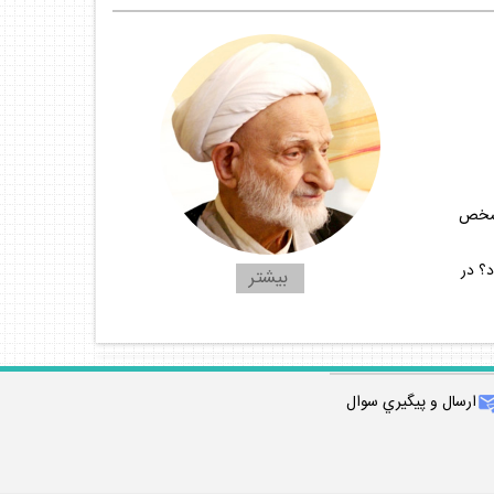
مشخص
د؟ در
بيشتر
ارسال و پيگيري سوال