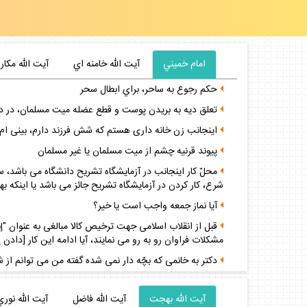
امام خميني
آيت الله خامنه اي
آيت الله مكار
حكم رجوع به ساحر، براي ابطال سحر
تعلق ديه به بريدن پوست و قطع عضله ميت مسلمان، در 
اينجانب زن خانه‏ دارى هستم كه شش فرزند دارم، بينى ‏ام
پيوند قرنيه چشم از ميت مسلمان يا غير مسلمان
محلّ كار اينجانب در آزمايشگاه تشريح دانشگاه مى‏ باشد،
شرع، كار كردن در آزمايشگاه تشريح جائز مى ‏باشد يا اينكه ب
آيا نماز جمعه واجب است يا خير؟
قبل از انقلاب اسلامى جهت ترخيص كالا مبالغى به عنوان "إن
مشكلات فراوان رو به رو مى ‏نمايند، آيا ادامه اين كار [داد
دكتر به خانمى كه بچّه‏ دار نمى‏ شده گفته من مى‏ توانم از 
آيت الله بهجت
آيت الله فاضل
آيت الله نوري