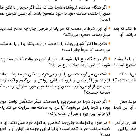
اگر هنگام معامله، فروشنده شرط كند كه مثلًا اگر خريدار تا فلان مد
ثمن را ندهد، معامله خود به خود منفسخ باشد، آيا چنين شرطى ص
است؟
ليون تومان و شرط كنند كه بعد
آيا اين شرط در معامله كه هر يك از طرفين چنان‌چه فسخ كند بايد
باشد، آيا
مبلغ بدهد، صحيح مى‌باشد؟
قنادى‌ها اكثراً شيرينى‌جات را با جعبه وزن مى‌كنند و آن را به مشت
مى‌دهند، آيا شرعاً جايز است؟
 هبه كند، به شرط اينكه تا 5 سال آن را نفروشند
اگر در هنگام بيع قرار شود قسمتى از ثمن در وقت تنظيم سند پر
ه صحيح است؟
شود، آيا ضررى به صحّت بيع مى‌زند؟
ى‌كنند كه
شخصي مى‌گويد جنسى را از تو مى‌خرم و مدّتى در مغازه‌ات بماند،
نده باشد، آيا
از چند روز اگر جنس را فروخته باشي، پولش را مى‌گيرم و الّا، خودت
بخر. من از او مى‌خرم تا بدين وسيله به مبلغ مورد نظرش برسد. حك
معامله چيست؟
موعد مقرر
اگر حدود شرط در ضمن بيع يا معاملات ديگر مشخّص نباشد، موج
 آيا اين شرط
بوده و شرط باطل مى‌شود؟ آيا غرر، به معامله هم سرايت مى‌كند يا خ
آيا فرقى بين بيع و غير آن است يا نه؟
قدارى از ثمن
در عقود و تعهّدات، چنان‌چه شخصى به تعهّد خود عمل نكند، آيا م
د. آيا اين
گفت مرتكب حرام شده است؟ و آيا از اين جهت مى‌توان او را تعزي
نمود؟