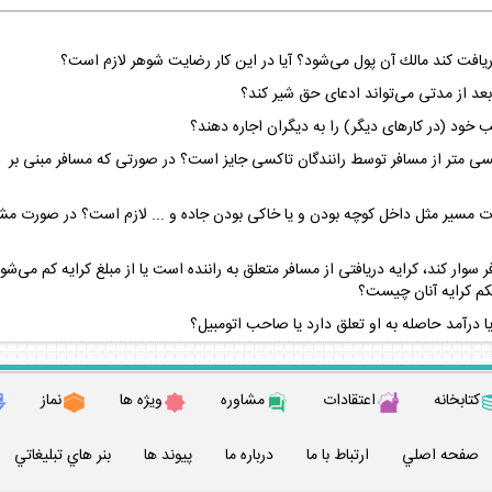
يافت كند مالك آن پول مى‌شود؟ آيا در اين كار رضايت شوهر لازم است؟
، بعد از مدتى مى‌تواند ادعاى حق شير كند؟
خود (در كارهاى‌ ديگر) را به ديگران اجاره دهند؟
تاكسى متر از مسافر توسط رانندگان تاكسى جايز است؟ در صورتى كه مسافر مبنى بر
ت مسير مثل داخل كوچه بودن و يا خاكى بودن جاده و ... لازم است؟ در صورت 
سوار كند، كرايه دريافتى از مسافر متعلق به راننده است يا از مبلغ كرايه كم مى‌شو
م كرايه‌ آنان چيست؟
يا درآمد حاصله به او تعلق دارد يا صاحب اتومبيل؟
كتابخانه
اعتقادات
مشاوره
ويژه ها
نماز
صفحه اصلي
ارتباط با ما
درباره ما
پيوند ها
بنر هاي تبليغاتي