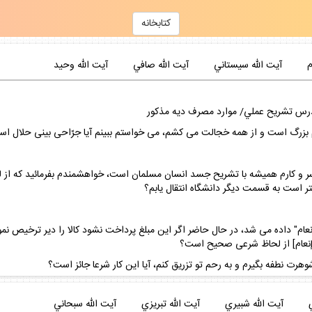
كتابخانه
م
آيت الله سيستاني
آيت الله صافي
آيت الله وحيد
درس تشريح عملي/ موارد مصرف ديه مذكور
 بزرگ است و از همه خجالت مى‏ كشم، مى‏ خواستم ببينم آيا جرّاحى بينى حلال ا
 سر و كارم هميشه با تشريح جسد انسان مسلمان است، خواهشمندم بفرمائيد كه از 
هتر است به قسمت ديگر دانشگاه انتقال يابم؟
عام" داده مى‏ شد، در حال حاضر اگر اين مبلغ پرداخت نشود كالا را دير ترخيص نمود
ن إنعام‏] از لحاظ شرعى صحيح است؟
شوهرت نطفه بگيرم و به رحم تو تزريق كنم، آيا اين كار شرعا جائز است؟
آيت الله شبيري
آيت الله تبريزي
آيت الله سبحاني