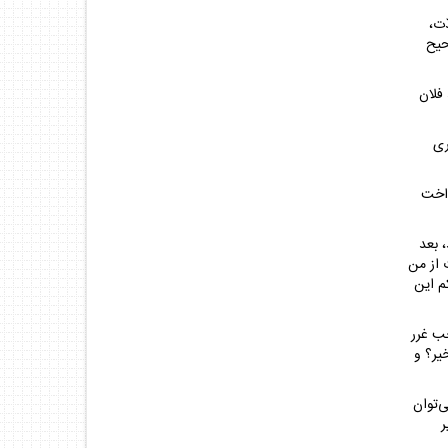
ّت،
حيح
 فلان
رى
داخت
 بعد
 از من
م اين
ب غرر
ير؟ و
ى‌توان
ر