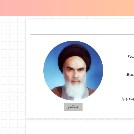
ست؟
لحاظ
ه و با
بيشتر