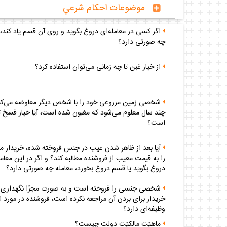
موضوعات احكام شرعي
اگر كسى در معامله‌اى دروغ بگويد و روى آن قسم ياد كند، 
چه صورتى دارد؟
از خيار غبن تا چه زمانى مى‌توان استفاده كرد؟
شخصى زمين مزروعى خود را با شخص ديگر معاوضه مى‌كن
چند سال معلوم مى‌شود كه مغبون شده است، آيا خيار فسخ تا
است؟
آيا بعد از ظاهر شدن عيب در جنس فروخته شده، خريدار م
را به قيمت معيب از فروشنده مطالبه كند؟ و اگر در اين معام
دروغ بگويد يا قسم دروغ بخورد، معامله چه صورتى دارد؟
شخصى جنسى را فروخته است و به صورت مجزّا نگهدارى م
خريدار براى بردن آن مراجعه نكرده است، فروشنده در مورد اي
وظيفه‌اى دارد؟
ماهيّت مالكيّت دولت چيست؟