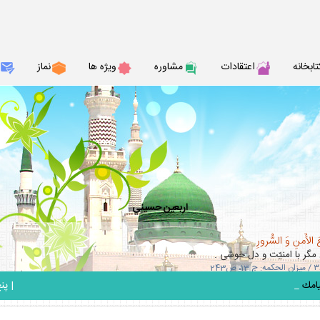
تابخانه
اعتقادات
مشاوره
ويژه ها
نماز
اربعين حسيني
 الأَمنِ وَ السُّرورِ
مگر با امنيّت و دل خوشى .
_
|
پنج ش