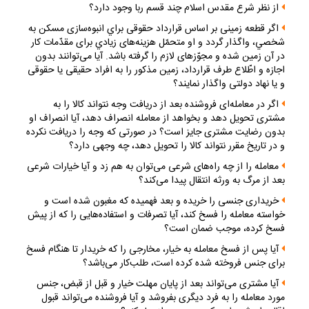
از نظر شرع مقدس اسلام چند قسم ربا وجود دارد؟
اگر قطعه زمينى بر اساس قرارداد حقوقى براي انبوه‌سازى مسكن به
شخصي، واگذار گردد و او متحمّل هزينه‌هاى زيادي براى مقدّمات كار
در آن زمين شده و مجوّزهاى لازم را گرفته باشد. آيا مى‌توانند بدون
اجازه و اطّلاع طرف قرارداد، زمين مذكور را به افراد حقيقى يا حقوقى
و يا نهاد دولتى واگذار نمايند؟
اگر در معامله‌اى فروشنده بعد از دريافت وجه نتواند كالا را به
مشترى تحويل دهد و بخواهد از معامله انصراف دهد، آيا انصراف او
بدون رضايت مشترى جايز است؟ در صورتى كه وجه را دريافت نكرده
و در تاريخ مقرر نتواند كالا را تحويل دهد، چه وجهى دارد؟
معامله را از چه راه‌هاى شرعى مى‌توان به هم زد و آيا خيارات شرعى
بعد از مرگ به ورثه انتقال پيدا مى‌كند؟
خريدارى جنسى را خريده و بعد فهميده كه مغبون شده است و
خواسته معامله را فسخ كند، آيا تصرفات و استفاده‌هايى را كه از پيش
فسخ كرده، موجب ضمان است؟
آيا پس از فسخ معامله به خيار، مخارجى را كه خريدار تا هنگام فسخ
براى جنس فروخته شده كرده است، طلب‌كار مى‌باشد؟
آيا مشترى مى‌تواند بعد از پايان مهلت خيار و قبل از قبض، جنس
مورد معامله را به فرد ديگرى بفروشد و آيا فروشنده مى‌تواند قبول