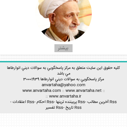
بيشتر
كليه حقوق اين سايت متعلق به مركز پاسخگويي به سوالات ديني انوارطاها
مي باشد
مركز پاسخگويي به سوالات ديني
انوارطاها
30001939
anvartaha@yahoo.com
www.anvartaha.com
::
www.anvartaha.net
::
::
www.anvartaha.ir
Rss آخرين مطالب
-
Rss پربيننده ترينها
-
Rss احكام
-
Rss اعتقادات
-
Rss تاريخ
-
Rss تفسير