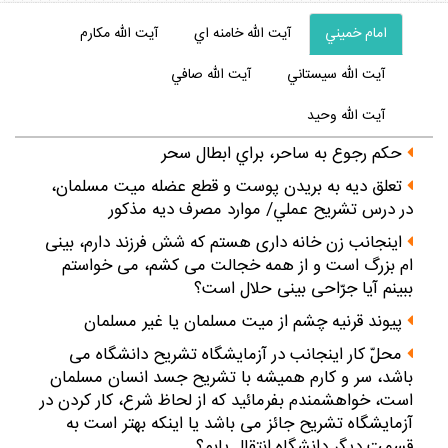
امام خميني
آيت الله خامنه اي
آيت الله مكارم
آيت الله سيستاني
آيت الله صافي
آيت الله وحيد
حكم رجوع به ساحر، براي ابطال سحر
تعلق ديه به بريدن پوست و قطع عضله ميت مسلمان،
در درس تشريح عملي/ موارد مصرف ديه مذكور
اينجانب زن خانه‏ دارى هستم كه شش فرزند دارم، بينى
‏ام بزرگ است و از همه خجالت مى‏ كشم، مى‏ خواستم
ببينم آيا جرّاحى بينى حلال است؟
پيوند قرنيه چشم از ميت مسلمان يا غير مسلمان
محلّ كار اينجانب در آزمايشگاه تشريح دانشگاه مى‏
باشد، سر و كارم هميشه با تشريح جسد انسان مسلمان
است، خواهشمندم بفرمائيد كه از لحاظ شرع، كار كردن در
آزمايشگاه تشريح جائز مى ‏باشد يا اينكه بهتر است به
قسمت ديگر دانشگاه انتقال يابم؟