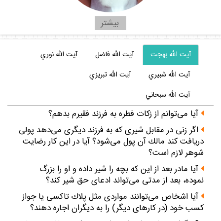
بيشتر
آيت الله بهجت
آيت الله فاضل
آيت الله نوري
آيت الله شبيري
آيت الله تبريزي
آيت الله سبحاني
آيا مى‌توانم از زكات فطره به فرزند فقيرم بدهم؟
اگر زنى در مقابل شيرى كه به فرزند ديگرى مى‌دهد پولى
دريافت كند مالك آن پول مى‌شود؟ آيا در اين كار رضايت
شوهر لازم است؟
آيا مادر بعد از اين كه بچه را شير داده و او را بزرگ
نموده، بعد از مدتى مى‌تواند ادعاى حق شير كند؟
آيا اشخاص مى‌توانند مواردى مثل پلاك تاكسى يا جواز
كسب خود (در كارهاى‌ ديگر) را به ديگران اجاره دهند؟