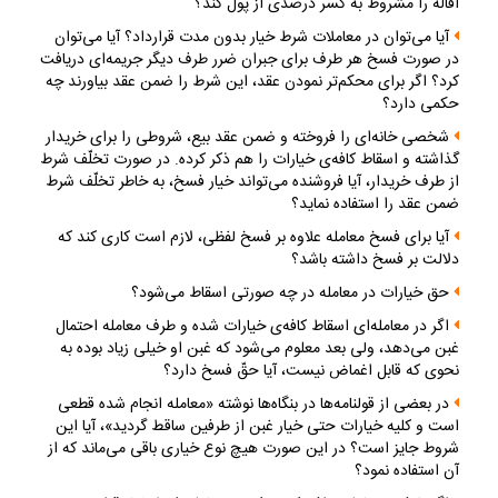
اقاله را مشروط به كسر درصدى از پول كند؟
آيا مى‌توان در معاملات شرط خيار بدون مدت قرارداد؟ آيا مى‌توان
در صورت فسخ هر طرف براى جبران ضرر طرف ديگر جريمه‌اى دريافت
كرد؟ اگر براى محكم‌تر نمودن عقد، اين شرط را ضمن عقد بياورند چه
حكمى دارد؟
شخصى خانه‌اى را فروخته و ضمن عقد بيع، شروطى را براى خريدار
گذاشته و اسقاط كافه‌ى خيارات را هم ذكر كرده. در صورت تخلّف شرط
از طرف خريدار، آيا فروشنده مى‌تواند خيار فسخ، به خاطر تخلّف شرط
ضمن عقد را استفاده نمايد؟
آيا براى فسخ معامله علاوه بر فسخ لفظى، لازم است كارى كند كه
دلالت بر فسخ داشته باشد؟
حق خيارات در معامله در چه صورتى اسقاط مى‌شود؟
اگر در معامله‌اى اسقاط كافه‌ى خيارات شده و طرف معامله احتمال
غبن مى‌دهد، ولى بعد معلوم مى‌شود كه غبن او خيلى زياد بوده به
نحوى كه قابل اغماض نيست، آيا حقّ فسخ دارد؟
در بعضى از قولنامه‌ها در بنگاه‌ها نوشته «معامله انجام شده قطعى
است و كليه خيارات حتى خيار غبن از طرفين ساقط گرديد»، آيا اين
شروط جايز است؟ در اين صورت هيچ نوع خيارى باقى مى‌ماند كه از
آن استفاده نمود؟