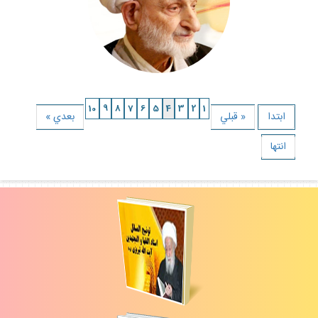
10
9
8
7
6
5
4
3
2
1
ابتدا
« قبلي
بعدي »
انتها