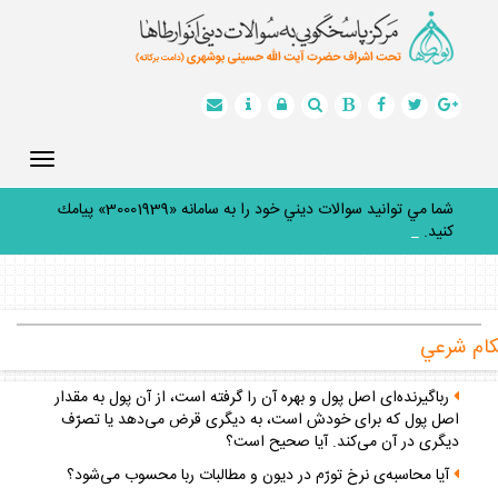
Toggle
gation
شما مي توانيد سوالات ديني خود را به سامانه «30001939» پيامك
كنيد.
_
ام شرعي
رباگيرنده‌اى اصل پول و بهره آن را گرفته است، از آن پول به مقدار
اصل پول كه براى خودش است، به ديگرى قرض مى‌دهد يا تصرّف
ديگرى در آن مى‌كند. آيا صحيح است؟
آيا محاسبه‌ى نرخ تورّم در ديون و مطالبات ربا محسوب مى‌شود؟