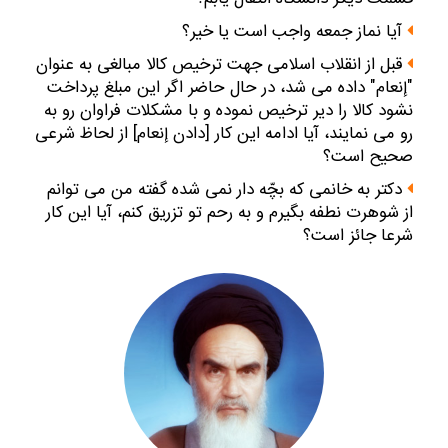
آيا نماز جمعه واجب است يا خير؟
قبل از انقلاب اسلامى جهت ترخيص كالا مبالغى به عنوان
"إنعام" داده مى‏ شد، در حال حاضر اگر اين مبلغ پرداخت
نشود كالا را دير ترخيص نموده و با مشكلات فراوان رو به
رو مى ‏نمايند، آيا ادامه اين كار [دادن إنعام‏] از لحاظ شرعى
صحيح است؟
دكتر به خانمى كه بچّه‏ دار نمى‏ شده گفته من مى‏ توانم
از شوهرت نطفه بگيرم و به رحم تو تزريق كنم، آيا اين كار
شرعا جائز است؟