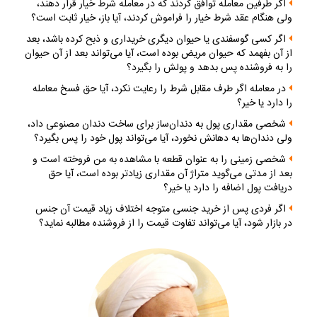
اگر طرفين معامله توافق كردند كه در معامله شرط خيار قرار دهند،
ولى هنگام عقد شرط خيار را فراموش كردند، آيا باز، خيار ثابت است؟
اگر كسى گوسفندى يا حيوان ديگرى خريدارى و ذبح كرده باشد، بعد
از آن بفهمد كه حيوان مريض بوده است، آيا مى‌تواند بعد از آن حيوان
را به فروشنده پس بدهد و پولش را بگيرد؟
در معامله اگر طرف مقابل شرط را رعايت نكرد، آيا حق فسخ معامله
را دارد يا خير؟
شخصى مقدارى پول به دندان‌ساز براى ساخت دندان مصنوعى داد،
ولى دندان‌ها به دهانش نخورد، آيا مى‌تواند پول خود را پس بگيرد؟
شخصى زمينى را به عنوان قطعه با مشاهده به من فروخته است و
بعد از مدتى مى‌گويد متراژ آن مقدارى زيادتر بوده است، آيا حق
دريافت پول اضافه را دارد يا خير؟
اگر فردى پس از خريد جنسى متوجه اختلاف زياد قيمت آن جنس
در بازار شود، آيا مى‌تواند تفاوت قيمت را از فروشنده مطالبه نمايد؟