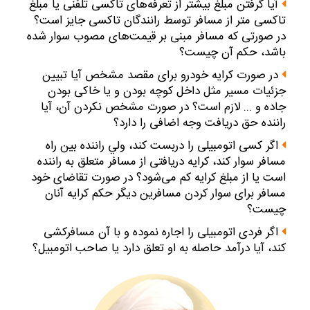
آيا گرفتن مبلغ بيشتر از تعرفه‌هاى تاكسى تلفنى يا مبلغ
تاكسى متر از مسافر توسط رانندگان تاكسى جايز است؟
در صورتى كه مسافر مبنى بر قيمت‌هاى مصوب سوار شده
باشد، حكم آن چيست؟
در صورت كرايه خودرو براى مقصد مشخص آيا تبيين
جزئيات مسير مثل داخل كوچه بودن و يا خاكى بودن
جاده و ... لازم است؟ در صورت مشخص نكردن آن، آيا
راننده حق دريافت وجه اضافى را دارد؟
اگر كسى اتومبيلى را دربست كند، ولي راننده بين راه
مسافر سوار كند، كرايه دريافتى از مسافر متعلق به راننده
است يا از مبلغ كرايه كم مى‌شود؟ در صورت تقاضاى خود
مسافر براى سوار كردن مسافرين ديگر حكم كرايه‌ آنان
چيست؟
اگر فردى اتومبيلى را اجاره نموده و با آن مسافركشى
كند، آيا درآمد حاصله به او تعلق دارد يا صاحب اتومبيل؟