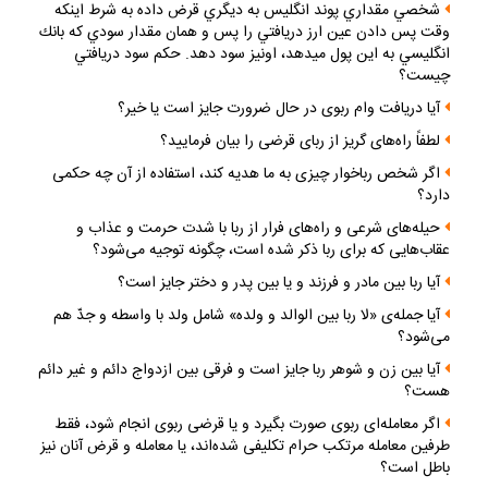
شخصي مقداري پوند انگليس به ديگري قرض داده به شرط اينكه
وقت پس دادن عين ارز دريافتي را پس و همان مقدار سودي كه بانك
انگليسي به اين پول ميدهد، اونيز سود دهد. حكم سود دريافتي
چيست؟
آيا دريافت وام ربوى در حال ضرورت جايز است يا خير؟
لطفاً راه‌هاى گريز از رباى قرضى را بيان فرماييد؟
اگر شخص رباخوار چيزى به ما هديه كند، استفاده از آن چه حكمى
دارد؟
حيله‌هاى شرعى و راه‌هاى فرار از ربا با شدت حرمت و عذاب و
عقاب‌هايى كه براى ربا ذكر شده است، چگونه توجيه مى‌شود؟
آيا ربا بين مادر و فرزند و يا بين پدر و دختر جايز است؟
آيا جمله‌ى «لا ربا بين الوالد و ولده» شامل ولد با واسطه و جدّ هم
مى‌شود؟
آيا بين زن و شوهر ربا جايز است و فرقى بين ازدواج دائم و غير دائم
هست؟
اگر معامله‌اى ربوى صورت بگيرد و يا قرضى ربوى انجام شود، فقط
طرفين معامله مرتكب حرام تكليفى شده‌اند، يا معامله و قرض آنان نيز
باطل است؟