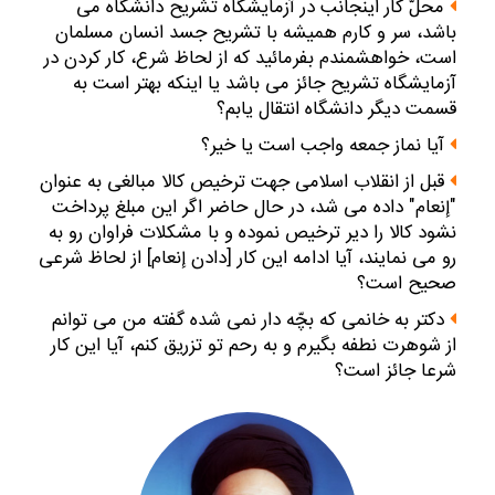
محلّ كار اينجانب در آزمايشگاه تشريح دانشگاه مى‏
باشد، سر و كارم هميشه با تشريح جسد انسان مسلمان
است، خواهشمندم بفرمائيد كه از لحاظ شرع، كار كردن در
آزمايشگاه تشريح جائز مى ‏باشد يا اينكه بهتر است به
قسمت ديگر دانشگاه انتقال يابم؟
آيا نماز جمعه واجب است يا خير؟
قبل از انقلاب اسلامى جهت ترخيص كالا مبالغى به عنوان
"إنعام" داده مى‏ شد، در حال حاضر اگر اين مبلغ پرداخت
نشود كالا را دير ترخيص نموده و با مشكلات فراوان رو به
رو مى ‏نمايند، آيا ادامه اين كار [دادن إنعام‏] از لحاظ شرعى
صحيح است؟
دكتر به خانمى كه بچّه‏ دار نمى‏ شده گفته من مى‏ توانم
از شوهرت نطفه بگيرم و به رحم تو تزريق كنم، آيا اين كار
شرعا جائز است؟