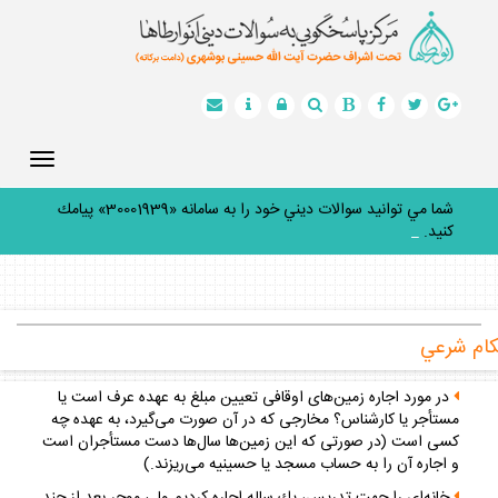
Toggle
gation
شما مي توانيد سوالات ديني خود را به سامانه «30001939» پيامك
كنيد.
_
ام شرعي
در مورد اجاره زمين‌هاى اوقافى تعيين مبلغ به عهده عرف است يا
مستأجر يا كارشناس؟ مخارجى كه در آن صورت مى‌گيرد، به عهده چه
كسى است (در صورتى كه اين زمين‌ها سال‌ها دست مستأجران است
و اجاره آن را به حساب مسجد يا حسينيه مى‌ريزند.)