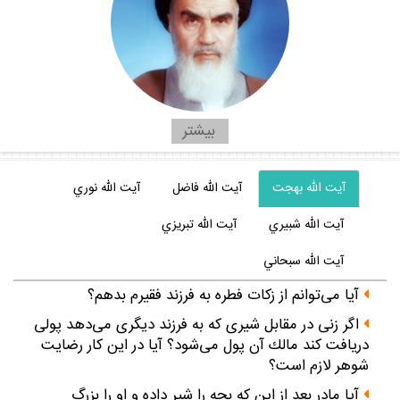
بيشتر
آيت الله بهجت
آيت الله فاضل
آيت الله نوري
آيت الله شبيري
آيت الله تبريزي
آيت الله سبحاني
آيا مى‌توانم از زكات فطره به فرزند فقيرم بدهم؟
اگر زنى در مقابل شيرى كه به فرزند ديگرى مى‌دهد پولى
دريافت كند مالك آن پول مى‌شود؟ آيا در اين كار رضايت
شوهر لازم است؟
آيا مادر بعد از اين كه بچه را شير داده و او را بزرگ