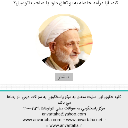
كند، آيا درآمد حاصله به او تعلق دارد يا صاحب اتومبيل؟
بيشتر
كليه حقوق اين سايت متعلق به مركز پاسخگويي به سوالات ديني انوارطاها
مي باشد
مركز پاسخگويي به سوالات ديني
انوارطاها
30001939
anvartaha@yahoo.com
www.anvartaha.com
::
www.anvartaha.net
::
::
www.anvartaha.ir