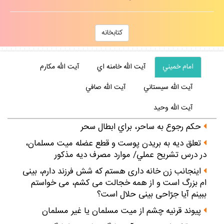
كتابخانه
امام خميني
آيت الله خامنه اي
آيت الله مكارم
آيت الله سيستاني
آيت الله صافي
آيت الله وحيد
حكم رجوع به ساحر، براي ابطال سحر
تعلق ديه به بريدن پوست و قطع عضله ميت مسلمان،
در درس تشريح عملي/ موارد مصرف ديه مذكور
اينجانب زن خانه‏ دارى هستم كه شش فرزند دارم، بينى
‏ام بزرگ است و از همه خجالت مى‏ كشم، مى‏ خواستم
ببينم آيا جرّاحى بينى حلال است؟
پيوند قرنيه چشم از ميت مسلمان يا غير مسلمان