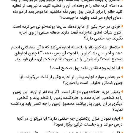
خانه‌اى را جهت تدريس، يك ساله اجاره كرديم ولى موجر بعد از چند
ماه اعلام كرد: خانه را فروخته‌ام، آن را تخليه كنيد، ما نيز بعد از تخليه
كليد خانه را براى گرفتن پول رهن نگه داشتيم اما موجر بعد از دو ماه
ادعاى اجاره مى‌كند، وظيفه ما چيست؟
فردى در حرم يكى از امام‌زاده‌ها، سال‌ها روضه‌خوانى مى‌كرده است.
اكنون هيأت امناى امام‌زاده قصد دارند ماهانه مبلغى از وى اجاره
بگيرند. چه حكمى دارد؟
طلاساز، يك كيلو طلا را يك‌ساله اجاره مى‌كند كه با آن معاملاتى انجام
دهد و آخر سال يك كيلو را با اجرت آن پس بدهد، آيا چنين اجاره‌اى
صحيح است؟ راه‌ شرعى را در صورت عدم صحّت آن، بيان فرماييد.
آيا اجاره وجه نقدى مانند پول صحيح است؟
در بعضى موارد اجاره، پيش از اجاره چكى از ثالث مى‌گيرند، آيا
چنين ضمانى حقيقى است يا صورى؟
زمينى مورد اختلاف بين دو نفر است. اگر يك نفر از آن‌ها اين زمين
را به شخصى اجاره دهد و اجاره‌كننده زمين را شخم بزند و شخص
ديگرى بر آن زمين بذر بپاشد، محصول زمين را چه كسى بايد برداشت
نمايد؟
اجاره نمودن منزل زرتشتيان چه حكمى دارد؟ آيا مى‌توان در آنجا
درس خواند و يا جلسات قرآنى برگزار نمود؟