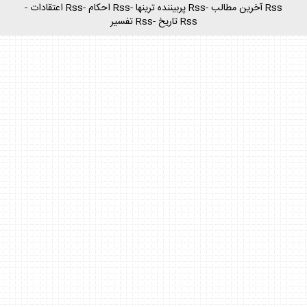
Rss آخرين مطالب
-
Rss پربيننده ترينها
-
Rss احكام
-
Rss اعتقادات
-
Rss تاريخ
-
Rss تفسير