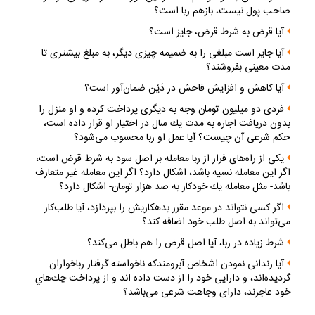
صاحب پول نيست، بازهم ربا است؟
آيا قرض به شرط قرض، جايز است؟
آيا جايز است مبلغى را به ضميمه چيزى ديگر، به مبلغ بيشترى تا
مدت معينى بفروشند؟
آيا كاهش و افزايش فاحش در دَيْن ضمان‌آور است؟
فردى دو ميليون تومان وجه به ديگرى پرداخت كرده و او منزل را
بدون دريافت اجاره به مدت يك سال در اختيار او قرار داده است،
حكم شرعى آن چيست؟ آيا عمل او ربا محسوب مى‌شود؟
يكى از راه‌هاى فرار از ربا معامله بر اصل سود به شرط قرض است،
اگر اين معامله نسيه باشد، اشكال دارد؟ اگر اين معامله غير متعارف
باشد- مثل معامله يك خودكار به صد هزار تومان- اشكال دارد؟
اگر كسى نتواند در موعد مقرر بدهكاريش را بپردازد، آيا طلب‌كار
مى‌تواند به اصل طلب خود اضافه كند؟
شرط زياده در ربا، آيا اصل قرض را هم باطل مى‌كند؟
آيا زندانى نمودن اشخاص آبرومندكه ناخواسته گرفتار رباخواران
گرديده‌اند، و دارايى خود را از دست داده اند و از پرداخت چك‌هاي
خود عاجزند، داراى وجاهت شرعى مى‌باشد؟