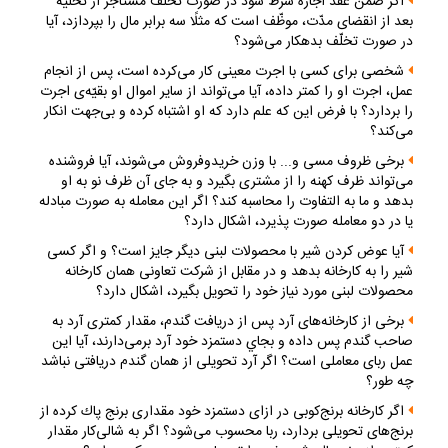
اگر ضمن عقد اجاره شرط شود در صورت تخلّف مستأجر از تخليه
بعد از انقضاى مدّت، موظّف است كه مثلًا سه برابر مال را بپردازد، آيا
در صورت تخلّف بدهكار مى‌شود؟
شخصى براى كسى با اجرت معينى كار مى‌كرده است، پس از انجام
عمل، اجرت او را كمتر داده، آيا مى‌تواند از ساير اموال او بقيّه‌ى اجرت
را بردارد؟ با فرض اين كه علم دارد كه او اشتباه كرده و بى‌جهت انكار
مى‌كند؟
برخى ظروف مسى و... با وزن خريدوفروش مى‌شوند، آيا فروشنده
مى‌تواند ظرف كهنه را از مشترى بگيرد و به جاى آن ظرف نو به او
بدهد و ما به التفاوت را محاسبه كند؟ اگر اين معامله به صورت مبادله
يا در دو معامله صورت پذيرد، اشكال دارد؟
آيا عوض كردن شير با محصولات لبنى ديگر جايز است؟ و اگر كسى
شير را به كارخانه بدهد و در مقابل از شركت تعاونى همان كارخانه
محصولات لبنى مورد نياز خود را تحويل بگيرد، اشكال دارد؟
برخى از كارخانه‌هاى آرد پس از دريافت گندم، مقدار كمترى آرد به
صاحب گندم پس داده و بجاي دستمزد خود آرد برمى‌دارند، آيا اين
عمل رباى معاملى است؟ اگر آرد تحويلى از همان گندم دريافتى نباشد
چه طور؟
اگر كارخانه برنج‌كوبى در ازاى دستمزد خود مقدارى برنج پاك كرده از
برنج‌هاى تحويلى بردارد، ربا محسوب مى‌شود؟ اگر به شالى‌كار مقدار