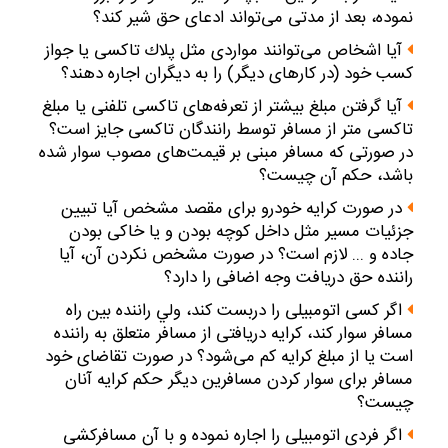
نموده، بعد از مدتى مى‌تواند ادعاى حق شير كند؟
آيا اشخاص مى‌توانند مواردى مثل پلاك تاكسى يا جواز
كسب خود (در كارهاى‌ ديگر) را به ديگران اجاره دهند؟
آيا گرفتن مبلغ بيشتر از تعرفه‌هاى تاكسى تلفنى يا مبلغ
تاكسى متر از مسافر توسط رانندگان تاكسى جايز است؟
در صورتى كه مسافر مبنى بر قيمت‌هاى مصوب سوار شده
باشد، حكم آن چيست؟
در صورت كرايه خودرو براى مقصد مشخص آيا تبيين
جزئيات مسير مثل داخل كوچه بودن و يا خاكى بودن
جاده و ... لازم است؟ در صورت مشخص نكردن آن، آيا
راننده حق دريافت وجه اضافى را دارد؟
اگر كسى اتومبيلى را دربست كند، ولي راننده بين راه
مسافر سوار كند، كرايه دريافتى از مسافر متعلق به راننده
است يا از مبلغ كرايه كم مى‌شود؟ در صورت تقاضاى خود
مسافر براى سوار كردن مسافرين ديگر حكم كرايه‌ آنان
چيست؟
اگر فردى اتومبيلى را اجاره نموده و با آن مسافركشى