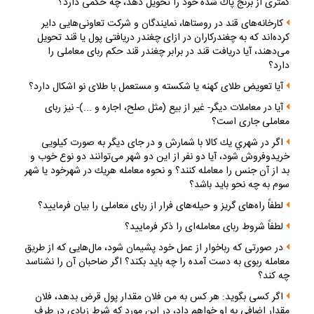
كمترى از برنج پاك شده خود را تحويل دهد، چه حكمى دارد؟
كارخانه‌هاى قند در روستاها، نمايندگان و شركت تعاونى‌هايى داير
كرده‌اند كه به چغندركاران در ازاى چغندر دريافتى پول يا قند تحويل
مى‌دهند، آيا دريافت قند در برابر چغندر قند حكم رباى معاملى را
دارد؟
آيا تعويض طلاى كهنه يا شكسته و مستعمل با طلاى نو اشكال دارد؟
آيا در معاملات ديگر- غير از بيع (مثل صلح، اجاره و ...)- نيز رباى
معاملى جارى است؟
اگر در شهري يك كالا با شمارش و در جاى ديگر به صورت كيلويى
خريدوفروش شود، آيا دو نفر از اين دو شهر مى‌توانند دو نوع خوب و
بد از آن جنس را معامله كنند؟ و نحوه معامله هريك در شهرخود يا شهر
سوم به چه نحو بايد باشد؟
لطفاً راه‌هاى گريز و حيله‌هاى فرار از رباى معاملى را بيان فرماييد؟
لطفاً شروط رباى معامله‌اى را ذكر فرماييد؟
در صورتى كه رباخوار از عمل خود پشيمان شود، مال‌هايى كه از طريق
معامله‌ ربوى به دست آمده را چه بايد بكند؟ اگر صاحبان آن را نشناسد
چه كند؟
اگر كسى بگويد: هر كس به من فلان مقدار پول قرض بدهد، فلان
مقدار اضافى به او خواهم داد، در اين مورد كه شرط زيادى در طرف