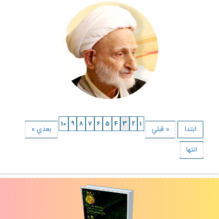
10
9
8
7
6
5
4
3
2
1
ابتدا
« قبلي
بعدي »
انتها