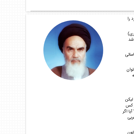
 را
رى)
اشد
اسائى
توان
ه
 ليكن
ر كس
يا اگر
ربى
خون