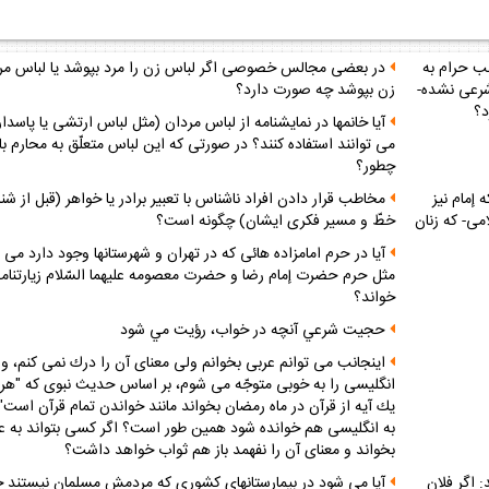
ب حرام به
در بعضى مجالس خصوصى اگر لباس زن را مرد بپوشد يا لباس مرد
شرعى نشده-
زن بپوشد چه صورت دارد؟
د؟
آيا خانمها در نمايشنامه از لباس مردان (مثل لباس ارتشى يا پاسدا
مى ‏توانند استفاده كنند؟ در صورتى كه اين لباس متعلّق به محارم ب
چطور؟
إمام نيز
مخاطب قرار دادن افراد ناشناس با تعبير برادر يا خواهر (قبل از شن
مى- كه زنان
خطّ و مسير فكرى ايشان) چگونه است؟
آيا در حرم امامزاده ‏هائى كه در تهران و شهرستانها وجود دارد مى ‏
مثل حرم حضرت إمام رضا و حضرت معصومه عليهما السّلام زيارتنام
خواند؟
حجيت شرعي آنچه در خواب، رؤيت مي شود
اينجانب مى‏ توانم عربى بخوانم ولى معناى آن را درك نمى‏ كنم، و
انگليسى را به خوبى متوجّه مى ‏شوم، بر اساس حديث نبوى كه "ه
يك آيه از قرآن در ماه رمضان بخواند مانند خواندن تمام قرآن است" آ
به انگليسى هم خوانده شود همين طور است؟ اگر كسى بتواند به ع
بخواند و معناى آن را نفهمد باز هم ثواب خواهد داشت؟
 اگر فلان
آيا مى ‏شود در بيمارستانهاى كشورى كه مردمش مسلمان نيستند 