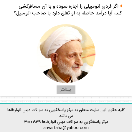
اگر فردى اتومبيلى را اجاره نموده و با آن مسافركشى
كند، آيا درآمد حاصله به او تعلق دارد يا صاحب اتومبيل؟
بيشتر
كليه حقوق اين سايت متعلق به مركز پاسخگويي به سوالات ديني انوارطاها
مي باشد
مركز پاسخگويي به سوالات ديني
انوارطاها
30001939
anvartaha@yahoo.com