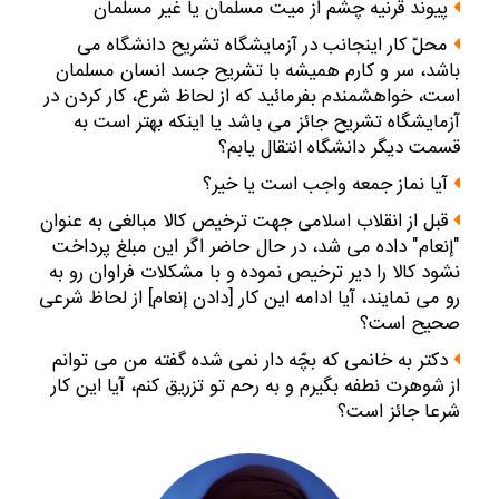
پيوند قرنيه چشم از ميت مسلمان يا غير مسلمان
محلّ كار اينجانب در آزمايشگاه تشريح دانشگاه مى‏
باشد، سر و كارم هميشه با تشريح جسد انسان مسلمان
است، خواهشمندم بفرمائيد كه از لحاظ شرع، كار كردن در
آزمايشگاه تشريح جائز مى ‏باشد يا اينكه بهتر است به
قسمت ديگر دانشگاه انتقال يابم؟
آيا نماز جمعه واجب است يا خير؟
قبل از انقلاب اسلامى جهت ترخيص كالا مبالغى به عنوان
"إنعام" داده مى‏ شد، در حال حاضر اگر اين مبلغ پرداخت
نشود كالا را دير ترخيص نموده و با مشكلات فراوان رو به
رو مى ‏نمايند، آيا ادامه اين كار [دادن إنعام‏] از لحاظ شرعى
صحيح است؟
دكتر به خانمى كه بچّه‏ دار نمى‏ شده گفته من مى‏ توانم
از شوهرت نطفه بگيرم و به رحم تو تزريق كنم، آيا اين كار
شرعا جائز است؟