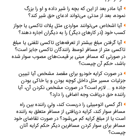
آيا مادر بعد از اين كه بچه را شير داده و او را بزرگ
نموده، بعد از مدتى مى‌تواند ادعاى حق شير كند؟
آيا اشخاص مى‌توانند مواردى مثل پلاك تاكسى يا جواز
كسب خود (در كارهاى‌ ديگر) را به ديگران اجاره دهند؟
آيا گرفتن مبلغ بيشتر از تعرفه‌هاى تاكسى تلفنى يا مبلغ
تاكسى متر از مسافر توسط رانندگان تاكسى جايز است؟
در صورتى كه مسافر مبنى بر قيمت‌هاى مصوب سوار شده
باشد، حكم آن چيست؟
در صورت كرايه خودرو براى مقصد مشخص آيا تبيين
جزئيات مسير مثل داخل كوچه بودن و يا خاكى بودن
جاده و ... لازم است؟ در صورت مشخص نكردن آن، آيا
راننده حق دريافت وجه اضافى را دارد؟
اگر كسى اتومبيلى را دربست كند، ولي راننده بين راه
مسافر سوار كند، كرايه دريافتى از مسافر متعلق به راننده
است يا از مبلغ كرايه كم مى‌شود؟ در صورت تقاضاى خود
مسافر براى سوار كردن مسافرين ديگر حكم كرايه‌ آنان
چيست؟