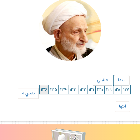
ابتدا
« قبلي
136
135
134
133
132
131
130
129
128
127
بعدي »
انتها