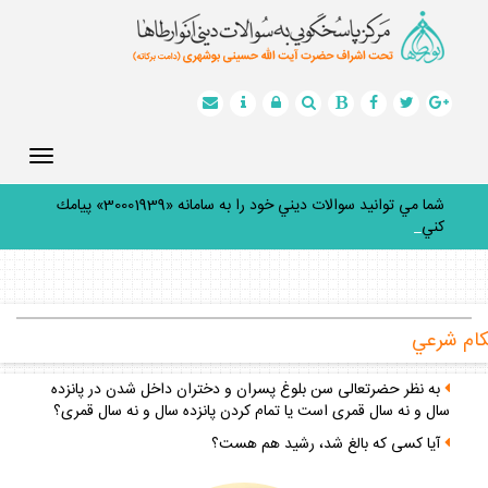
Toggle
gation
شما مي توانيد سوالات ديني خود را به سامانه «30001939» پيامك
كنيد.
_
ام شرعي
به نظر حضرتعالى سن بلوغ پسران و دختران داخل شدن در پانزده
سال و نه سال قمرى است يا تمام كردن پانزده سال و نه سال قمرى؟
آيا كسى كه بالغ شد، رشيد هم هست؟