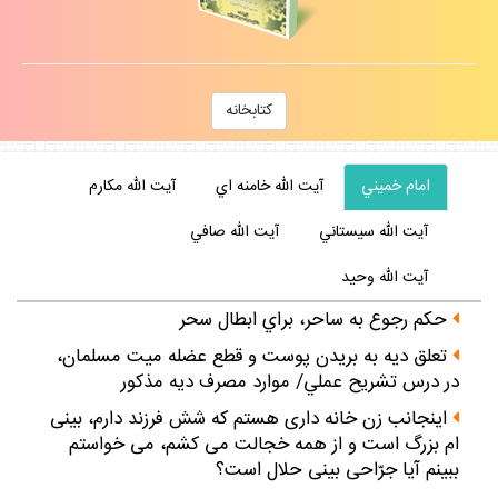
كتابخانه
امام خميني
آيت الله خامنه اي
آيت الله مكارم
آيت الله سيستاني
آيت الله صافي
آيت الله وحيد
حكم رجوع به ساحر، براي ابطال سحر
تعلق ديه به بريدن پوست و قطع عضله ميت مسلمان،
در درس تشريح عملي/ موارد مصرف ديه مذكور
اينجانب زن خانه‏ دارى هستم كه شش فرزند دارم، بينى
‏ام بزرگ است و از همه خجالت مى‏ كشم، مى‏ خواستم
ببينم آيا جرّاحى بينى حلال است؟