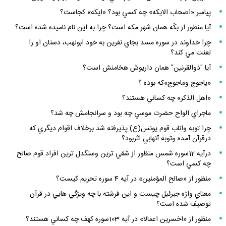
پيامبر «اصحاب الايكه» چه كسي بود؟ «ايكه» كجاست؟
آيا منظور از بكّه همان شهر مكه است؟ چرا به اين نام ناميده شده است؟
چرا خداوند در سوره مسد بجاي نفرين به خود ابولهب، دستان او را
لعنت مي كند؟
آيا "ذوالقرنين‌" همان داريوش هخامنش است‌؟
«ياجوج وماجوج»كه بوده ؟
«اهل الذكر» چه كساني هستند؟
ماجراي الواح حضرت موسي چه بود و سرانجامش چه شد؟
چرا توبه واناب قوم يونس(ع) پذيرفته شد برخلاف اقوام ديگري كه
درقرآن آمده وتوبه آنهابي اثربود؟
درآيه 12سوره شمس منظور از شقي ترين وسنگدل ترين افراد قوم صالح
چه كسي است؟
منظور از «صالح المؤمنين» در آيه 4 سوره تحريم كيست؟
معناي واژه جبرئيل چيست و اين فرشته با چه ويژگي هايي در قرآن
توصيف شده است؟
منظور از «اخسرين اعمالا» در آيه 103سوره كهف چه كساني هستند؟