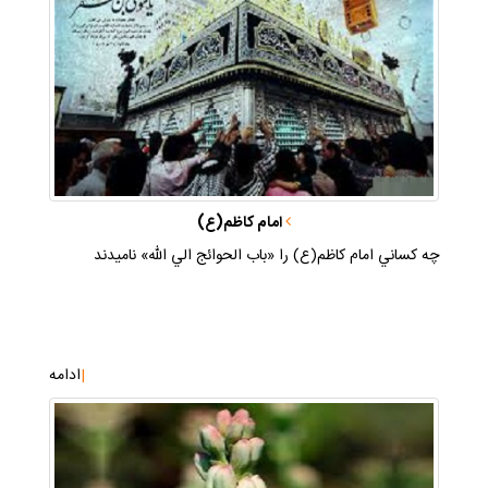
امام كاظم(ع)
چه كساني امام كاظم(ع) را «باب الحوائج الي الله» ناميدند
|
ادامه