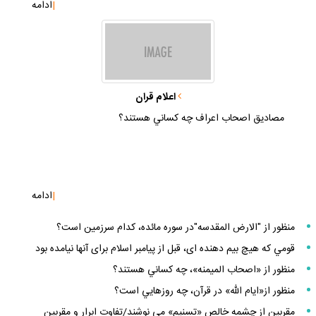
|
ادامه
اعلام قران
مصاديق اصحاب اعراف چه كساني هستند؟
|
ادامه
منظور از "الارض المقدسه"در سوره مائده، كدام سرزمين است؟
قومي كه هيچ بيم دهنده اى، قبل از پيامبر اسلام براى آنها نيامده بود
منظور از «اصحاب الميمنه»، چه كساني هستند؟
منظور از«ايام الله» در قرآن، چه روزهايي است؟
مقربين از چشمه خالص «تسنيم» مي نوشند/تفاوت ابرار و مقربين