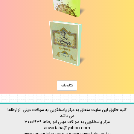
كتابخانه
كليه حقوق اين سايت متعلق به مركز پاسخگويي به سوالات ديني انوارطاها
مي باشد
مركز پاسخگويي به سوالات ديني
انوارطاها
30001939
anvartaha@yahoo.com