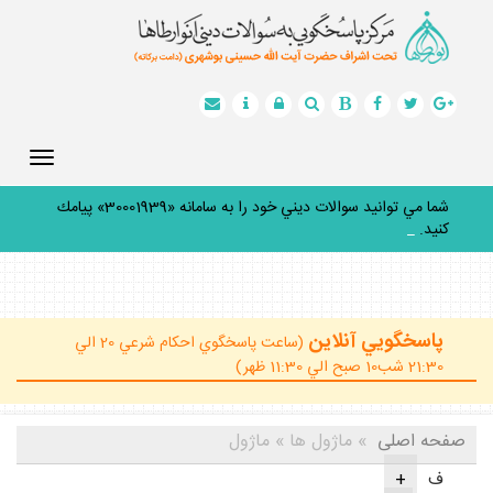
Toggle
gation
شما مي توانيد سوالات ديني خود را به سامانه «30001939» پيامك
كنيد.
_
پاسخگويي آنلاين
(ساعت پاسخگوي احكام شرعي 20 الي
21:30 شب10 صبح الي 11:30 ظهر)
صفحه اصلی
» ماژول ها » ماژول
ف
+