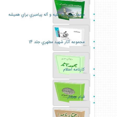
...
محمدصلي الله عليه و آله پيامبري براي هميشه
...
مجموعه آثار شهيد مطهري جلد 14
...
كارنامه اسلام
...
قيام مختار
...