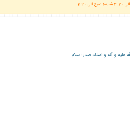
(ساعت پاسخگوي احكام شرعي 20 الي 21:30 شب10 صبح الي 11:30
ليه و آله و اسناد صدر اسلام