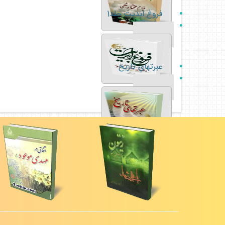
فروغ ابديت جلد1
...
عبرتهاي تاريخ
...