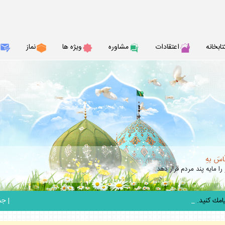
تابخانه
اعتقادات
مشاوره
ويژه ها
نماز
نّاسَ بهِ
را مايه پند مردم قرار دهد.
_
|
جمعه 6