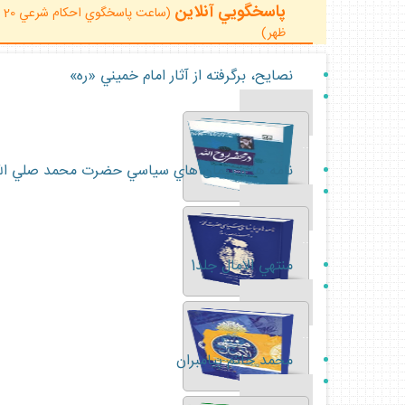
پاسخگويي آنلاين
ظهر)
نصايح، برگرفته از آثار امام خميني «ره»
...
نامه ها و پيمان هاي سياسي حضرت محمد صلي الله ع
...
منتهي الامال جلد1
...
محمد خاتم پيامبران