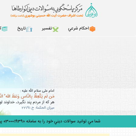
احكام شرعي
تفسير
تاريخ
ك
امام على سلام الله عليه :
مَن لَم يَتَّعِظْ بِالنّاسِ وَعَظَ اللّه ُ ال
هر كه از مردم پند نگيرد، خداوند او 
ميزان الحكمة: ح 22191
شما مي توانيد سوالات ديني خود را به سامانه «30001939» پيامك كنيد.