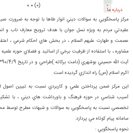
0.0
(
0
)
-
درباره ما
مركز پاسخگويي به سوالات ديني انوار طاها با توجه به ضرورت ص
عقيدتي مردم به ويژه نسل جوان با هدف ترويج معارف ناب و ان
عصمت و طهارت عليهم السلام ، در بخش هاي احكام شرعي ، اعتقاد
مشاوره ، با استفاده از ظرفيت برخي از اساتيد و فضلاي حوزه علم
اكرم اسلام (ص) راه اندازي گرديده است.
اين مركز ضمن پرداختن علمي و كاربردي نسبت به تبيين اصول 
آسيب شناسي در حوزه فرهنگ و باورداشت هاي ديني ، با تشكيل
تخصصي نسبت به پاسخگويي به سوالات و شبهات مطرح توسط مخاط
سامانه پيام كوتاه مي پردازد.
نحوه پاسخگويي :