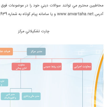
مخاطبين محترم مي توانند سوالات ديني خود را در موضوعات فوق ا
آدرس www.anvartaha.net و يا سامانه پيام كوتاه به شماره 30001939 ارسال نمايند.
چارت تشكيلاتي مركز