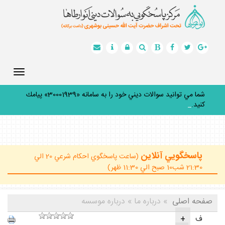
Toggle
gation
شما مي توانيد سوالات ديني خود را به سامانه «30001939» پيامك
كنيد.
_
پاسخگويي آنلاين
(ساعت پاسخگوي احكام شرعي 20 الي
21:30 شب10 صبح الي 11:30 ظهر)
صفحه اصلی
» درباره ما » درباره موسسه
ف
+