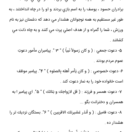
برادران حسود ، يوسف را به اسم بازي بردند و او را در چاه انداختند ، به
طور غير مستقيم به همه نوجوانان هشدار مي دهد كه دشمنان نيز به نام
ورزش ، شما را گمراه و از هدف اصلي پرت مي كنند و به چاه ذلت مي
كشانند .
5- دعوت جمعي : ( و كان رَسولاً نَبياً ) " 3 ". پيامبران مأمور دعوتِ
عموم مردم بودند .
6- دعوت خصوصي : ( و كان يَأمر أهله بِالصلوه ) " 4". پيامبر موظف
است خانواده خود را به نماز دعوت كند .
7- دعوت همسر و فرزند : ( قل لازواجك و بَناتك ) " 5". اي پيامبر ! به
همسران و دخترانت بگو ...
8- دعوت فاميل : ( و أنذر عَشيرتك الاقربين ) " 6". بستگان نزديك تر را
هشدار ده .