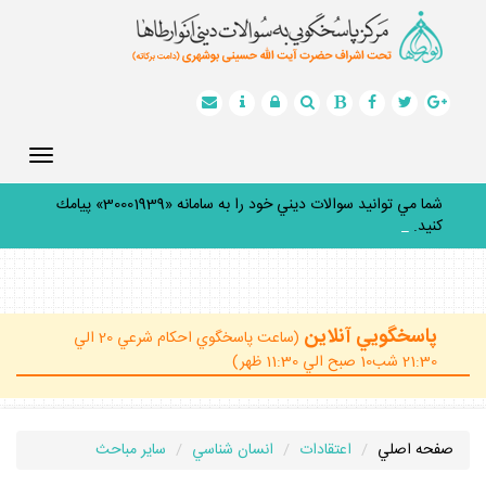
Toggle
gation
شما مي توانيد سوالات ديني خود را به سامانه «30001939» پيامك
كنيد.
_
پاسخگويي آنلاين
(ساعت پاسخگوي احكام شرعي 20 الي
21:30 شب10 صبح الي 11:30 ظهر)
صفحه اصلي
اعتقادات
انسان شناسي
ساير مباحث