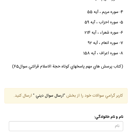
4- سوره مريم ، آيه 55
5- سوره احزاب ، آيه 59
6- سوره شعراء ، آيه 214
7- سوره انعام ، آيه 92
8- سوره اعراف ، آيه 158
(كتاب پرسش هاي مهم پاسخهاي كوتاه.حجة الاسلام قرائتي.سوال65)
كاربر گرامي سوالات خود را از بخش
"ارسال سوال ديني "
ارسال كنيد.
نام و نام خانوادگي: