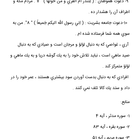
9- دعوت هموطنان : ( لِتٌنذر اٌم القٌري و مَن حَولها ) " 7". مردم مكه و
اطراف آن را هشدار ده .
10-دعوت جامعه بشريت : ( اِني رسول الله اليكم جَميعاً ) " 8". من به
سوي همه شما فرستاده شده ام .
آري ، غواصي كه به دنبال لؤلؤ و مرجان است و صيادي كه به دنبال
صيد ماهي است ، نبايد تلاش خود را به يك گوشه دريا و به يك ماهي و
لؤلؤ متمركز كند .
افرادي كه به دنبال بدست آوردن سود بيشتري هستند ، عمر خود را در
داد و ستد يك كالا تلف نمي كنند .
منابع:
1- سوره مدثر ، آيه 4
2- سوره بقره ، آيه 83
3- سوره مريم ، آيه 51