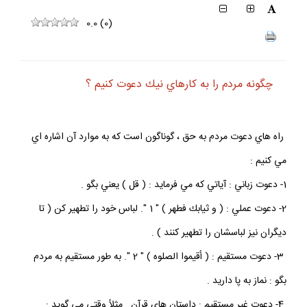
0.0
(
0
)
چگونه مردم را به كارهاي نيك دعوت كنيم ؟
راه هاي دعوت مردم به حق ، گوناگون است كه به موارد آن اشاره اي
مي كنيم :
1- دعوت زباني : آياتي كه مي فرمايد : ( قل ) يعني بگو .
2- دعوت عملي : ( و ثيابك فطهر ) " 1 ". لباس خود را تطهير كن ( تا
ديگران نيز لباسشان را تطهير كنند ) .
3- دعوت مستقيم : ( أقيموا الصلوه ) " 2 ". به طور مستقيم به مردم
بگو : نماز به پا داريد .
4- دعوت غير مستقيم : داستان هاي قرآن . مثلاً وقتي مي گويد :