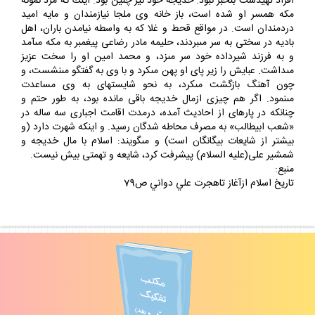
افراد تهيدست بى‏خبر نبود. خديجه خود نيز چنين بود. اينك كه مرد نمونه
مكه همسر او شده است، باز خانه وى ملجا نيازمندان و مايه اميد
دردمندان است. در مواقع قحط و غلا كه به واسطه نيامدن باران، اهل
باديه در سختى به سر مى‏بردند، حليمه مادر رضاعى پيغمبر به مكه مى‏آمد
و به فرزند شيرداده خود سر مى‏زد، و محمد امين او را سخت عزيز
مى‏داشت. عبايش را زير پاى او پهن مى‏كرد و با وى به گفتگو مى‏نشست، و
چون آهنگ بازگشت مى‏كرد، به نحو شايسته‏اى به وى مساعدت
مى‏نمود. اگر هم چيزى ازمال خديجه باقى مانده بود، به طور حتم و
چنانكه در پاره‏اى از احاديث آمده، درمدت اقامت اجبارى سه ساله در
«شعب ابيطالب‏» به مصرف محاطه شدگان رسيد. و اينكه شهرت دارد (و
بيشتر از شايعات بيگانگان است) و مى‏گويند: اسلام با مال خديجه و
شمشير على(عليه السلام) پيشرفت كرد، شايعه و تهمتى بيش نيست.
منبع:
تاريخ اسلام ازآغاز تاهجرت علي دواني ص79