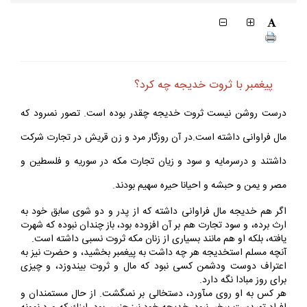
پيغمبر با ثروت خديجه چه كرد؟
درست روشن نيست ثروت خديجه چقدر بوده است. تصور نمى‏رود كه
مال فراوانى داشته است.در آن روزگار مرد و زن قريش در تجارت شركت
داشتند و درسرمايه و سود و زيان تجارت مكه در سوريه و فلسطين و
مصر و يمن و حبشه و احيانا حيره سهيم بودند.
اگر هم خديجه مال فراوانى داشته كه از پدر و دو شوى سابق خود به
ارث برده، و سود تجارت هم بر آن افزوده بود، باز چندان نبوده كه شهرت
يافته، بلكه او هم مانند بسيارى از زنان مكه ثروت نسبى داشته است.
آنچه مسلم است‏خديجه هر چه داشت به پيغمبر بخشيد، و حضرت نيز به
اعتراف دوست ودشمن كسى نبود كه مال و ثروت بيندوزد، و چيزى
براى روز مبادا نگه دارد.
هر كس به او روى مى‏آورد، دست‏خالى بر نمى‏گشت. از حال مستمندان و