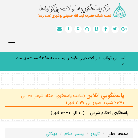
Toggle
gation
شما مي توانيد سوالات ديني خود را به سامانه «30001939» پيامك
كنيد
_
پاسخگويي آنلاين
(ساعت پاسخگوي احكام شرعي 20 الي
21:30 شب10 صبح الي 11:30 ظهر)
پاسخگوي احكام شرعي -1 ( 11 الي 12:30 ظهر)
صفحه اصلي
تاريخ
پيامبر اسلام
بايگاني