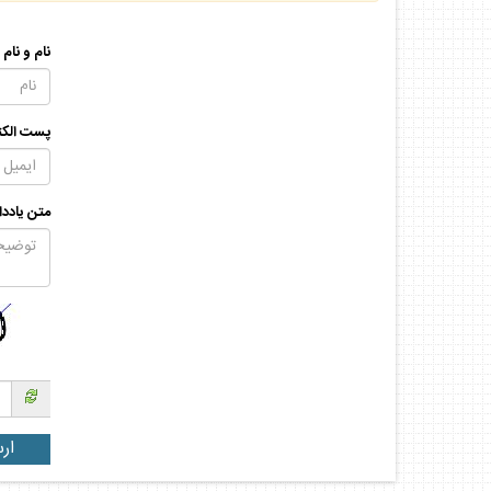
نام و نام
پست الكت
متن يادد