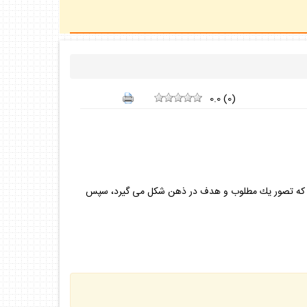
0.0
(
0
)
ين است كه تصور يك مطلوب و هدف در ذهن شكل مى گيرد، سپس