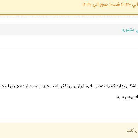
(ساعت پاسخگوي احكام شرعي 20 الي 21:30 شب10 صبح الي 11:30
 مشاوره
رد و اشكال ندارد كه يك عضو مادى ابزار براى تفكر باشد. جريان توليد اراده چن
 برمى دارد.
ل كنيد.