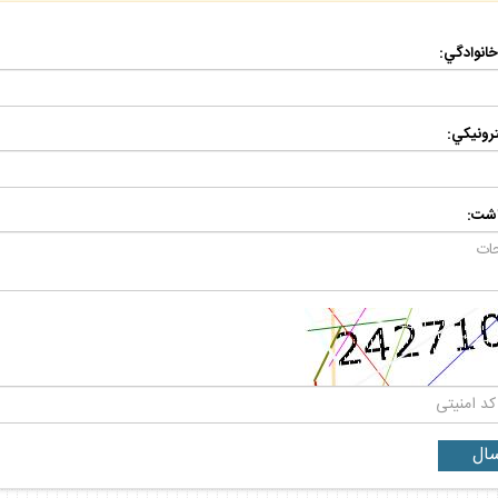
 خانوادگي:
رونيكي:
اشت: