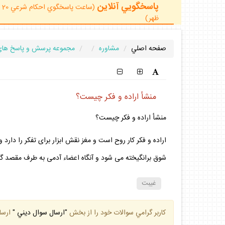
پاسخگويي آنلاين
ظهر)
صفحه اصلي
مشاوره
مجموعه پرسش و پاسخ هاي
منشأ اراده و فكر چيست؟
منشأ اراده و فكر چيست؟
اراده و فكر كار روح است و مغز نقش ابزار براى تفكر را دا
شوق برانگيخته مى شود و آنگاه اعضاء آدمى به طرف مقصد گام
غيبت
كاربر گرامي سوالات خود را از بخش
"ارسال سوال ديني "
ارسا