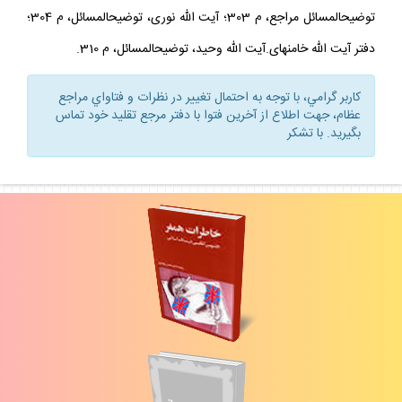
توضيح‏المسائل مراجع، م 303؛ آيت الله نورى، توضيح‏المسائل، م 304؛
دفتر آيت الله خامنه‏اى.آيت الله وحيد، توضيح‏المسائل، م 310.
كاربر گرامي، با توجه به احتمال تغيير در نظرات و فتاواي مراجع
عظام، جهت اطلاع از آخرين فتوا با دفتر مرجع تقليد خود تماس
بگيريد. با تشكر