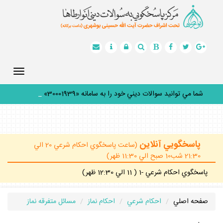
Toggle
gation
شما مي توانيد سوالات ديني خود را به سامانه «30001939» پي
_
پاسخگويي آنلاين
(ساعت پاسخگوي احكام شرعي 20 الي
21:30 شب10 صبح الي 11:30 ظهر)
پاسخگوي احكام شرعي -1 ( 11 الي 12:30 ظهر)
صفحه اصلي
احكام شرعي
احكام نماز
مسائل متفرقه نماز