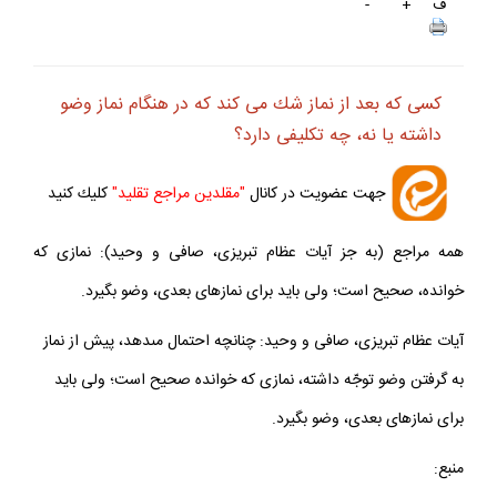
ف
+
-
كسى كه بعد از نماز شك مى‏ كند كه در هنگام نماز وضو
داشته يا نه، چه تكليفى دارد؟
جهت عضويت در كانال
"مقلدين مراجع تقليد"
كليك كنيد
همه مراجع (به جز آيات عظام تبريزى، صافى و وحيد): نمازى كه
خوانده، صحيح است؛ ولى بايد براى نمازهاى بعدى، وضو بگيرد.
آيات عظام تبريزى، صافى و وحيد: چنانچه احتمال مى‏دهد، پيش از نماز
به گرفتن وضو توجّه داشته، نمازى كه خوانده صحيح است؛ ولى بايد
براى نمازهاى بعدى، وضو بگيرد.
منبع: