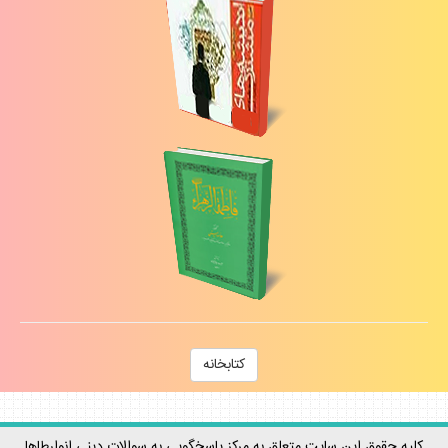
كتابخانه
كليه حقوق اين سايت متعلق به مركز پاسخگويي به سوالات ديني انوارطاها