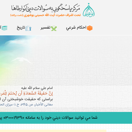
احكام شرعي
تفسير
تاريخ
ك
امام علي سلام الله عليه
إنَّ حَقيقَةَ السَّعادَةِ أن يُختَمَ لِلْمَرءِ 
براستى كه حقيقت خوشبختى آن است
معانى الأخبار، ص 345، ح 1؛ ميزان الحكمه، ج 5، ص 303.
شما مي توانيد سوالات ديني خود را به سامانه «30001939» پيامك كني