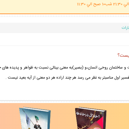
(ساعت پاسخگوي احكام شرعي 20 الي 21:30 شب10 صبح الي 11:30
ارات
چيست؟
يات و ساختمان روحى انسان،و (بصير)به معنى بينائى نسبت به ظواهر و پديده هاى 
 تفسير اول مناسبتر به نظر مى رسد هر چند اراده هر دو معنى از آيه بعيد نيست .