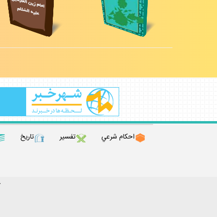
احكام شرعي
تفسير
تاريخ
ك