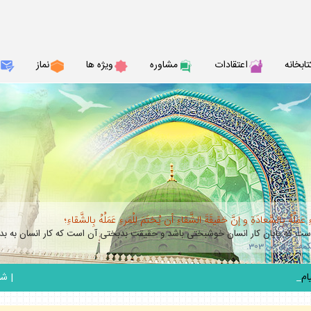
تابخانه
اعتقادات
مشاوره
ويژه ها
نماز
عَمَلُهُ بِالسَّعادَةِ و إنَّ حَقيقَةَ الشَّقاءِ أن يُختَمَ لِلْمَرءِ عَمَلُهُ بِالشَّقاءِ؛
 كه پايان كار انسان خوشبختى باشد و حقيقت بدبختى آن است كه كار انسان به بدب
_
|
شنبه 17