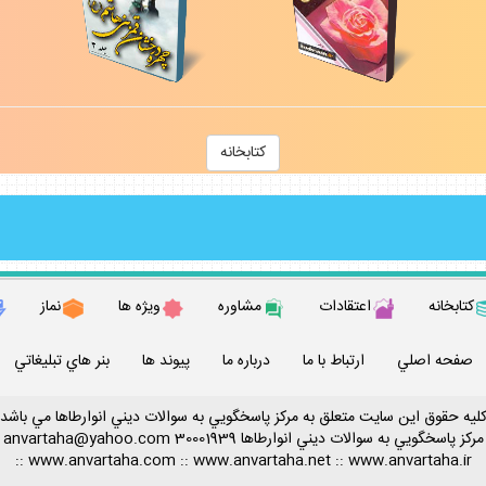
كتابخانه
كتابخانه
اعتقادات
مشاوره
ويژه ها
نماز
صفحه اصلي
ارتباط با ما
درباره ما
پيوند ها
بنر هاي تبليغاتي
ليه حقوق اين سايت متعلق به مركز پاسخگويي به سوالات ديني انوارطاها مي باشد
مركز پاسخگويي به سوالات ديني
انوارطاها
30001939
anvartaha@yahoo.com
::
www.anvartaha.com
::
www.anvartaha.net
::
www.anvartaha.ir