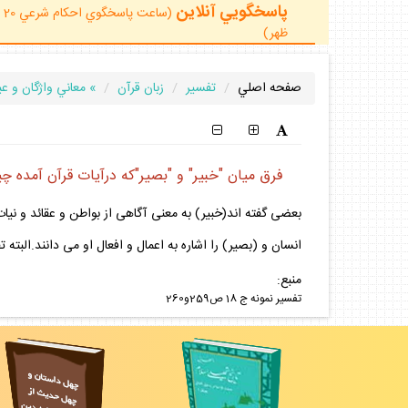
پاسخگويي آنلاين
ظهر)
صفحه اصلي
تفسير
زبان قرآن
» معاني واژگان و عب
فرق ميان "خبير" و "بصير"كه درآيات قرآن آمده 
بعضى گفته اند(خبير) به معنى آگاهى از بواطن و عقائد و ن
انسان و (بصير) را اشاره به اعمال و افعال او مى دانند.البته
منبع:
تفسير نمونه ج 18 ص259و260