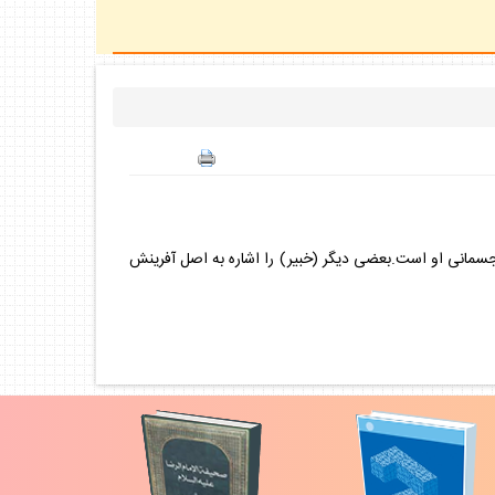
جسمانى او است.بعضى ديگر (خبير) را اشاره به اصل آفرينش