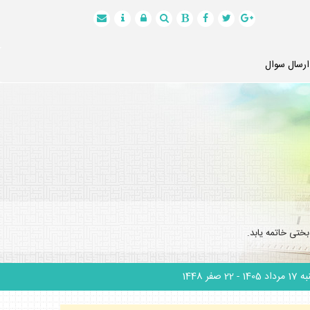
ارسال سوال
ختى خاتمه يابد.
 مرداد 1405
- 22 صفر 1448