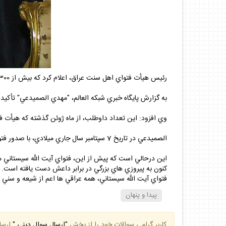
رئيس هيأت فتواي اهل سنت عراق، اعلام كرد كه بيش از 300 هزار سني، براي مبارزه با داعش نزد اين هيأت ثبت نام كرده اند.
به گزارش پايگاه خبري شبكه العالم، "مهدي الصميدعي" تأكيد كرد 357 هزار جوانِ داوطلب، نزد هيأت فتوا ثبت نام كرده اند تا در مناطقي كه داعش اشغال كرده است، با اين سازمان ترور
وي افزود: اين تعداد داوطلب، از ماه ژوئن گذشته كه هيأت ف
الصميدعي در تاريخ 7 سپتامبر سال جاري ميلادي، با صدور فتوايي مردم را به داوطلب شدن براي تشكيل نيرويي جهت حمايت از اهل سنت و مبارزه با سازمان داعش فراخواند.
اين درحالي است كه پيش از اين، فتواي آيت الله سيستاني م
كنون به پيروزي هاي بزرگي در برابر داعش دست يافته است.
فتواي آيت الله سيستاني، همه عراقي ها اعم از شيعه و سني
پيدا و پنهان
كاربر گرامي سوالات خود را از بخش
"ارسال سوال ديني "
ارسا