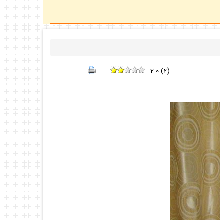
2.0
(
2
)