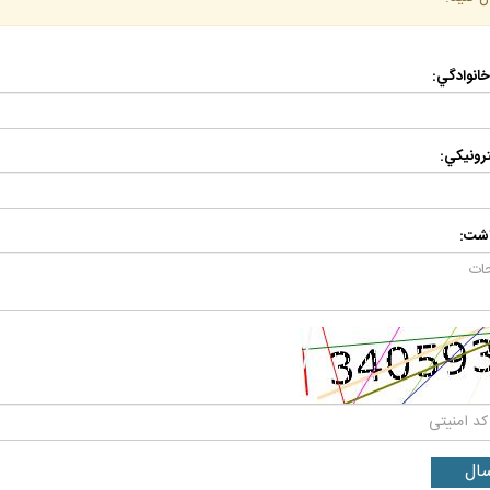
 خانوادگي:
رونيكي:
اشت: