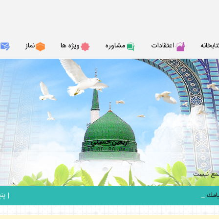
تابخانه
اعتقادات
مشاوره
ويژه ها
نماز
اربعين حسيني
طمع نيست
_
|
پنج ش