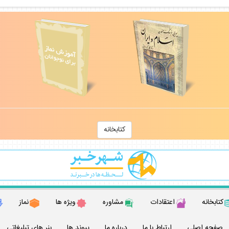
كتابخانه
كتابخانه
اعتقادات
مشاوره
ويژه ها
نماز
صفحه اصلي
ارتباط با ما
درباره ما
پيوند ها
بنر هاي تبليغاتي