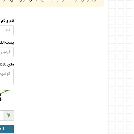
نام و نام
پست الكت
متن يادد