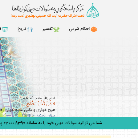
احكام شرعي
تفسير
تاريخ
ك
امام باقر سلام الله عليه :
لا ذُلَّ كَذُلِّ الطَّمَعِ
هيچ خوارى و ذلتى مانند خوارى 
ميزان الحكمة: ح 6734
شما مي توانيد سوالات ديني خود را به سامانه «30001939» پيامك كنيد.