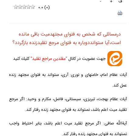
ف
+
-
0.0
(
0
)
درمسائلى كه شخص به فتواى مجتهدميت باقى مانده
است،آيا مى‏توانددوباره به فتواى مرجع تقليدزنده بازگردد؟
جهت عضويت در كانال
"مقلدين مراجع تقليد"
كليك كنيد
آيات عظام امام، خامنه‏اى و نورى: آرى، مى‏تواند به فتواى مجتهد زنده
عمل كند.
آيات عظام بهجت، تبريزى، سيستانى، فاضل، مكارم و وحيد: اگر مرجع
تقليد ميت اعلم باشد، نمى‏تواند به فتواى مجتهد زنده رفتار كند.
آيةاللَّه صافى: اگر مرجع تقليد ميت اعلم باشد، بنابر احتياط واجب
نمى‏تواند به فتواى مجتهد زنده رفتار كند.