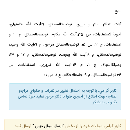
منبع:
آيات عظام امام و نورى، توضيح‏المسائل، 9؛آيت الله خامنه‏اى،
اجوبةالاستفتاءات، س 35.آيت الله مكارم، توضيح‏المسائل، م 10 و
استفتاءات، ج 2، س 5؛. توضيح‏المسائل مراجع، م 9؛آيت الله وحيد،
توضيح‏المسائل، م 9؛آيت الله بهجت، توضيح‏المسائل، م 12 و 13؛
وسيلةالنجاة، ج 1، م 14؛آيت الله تبريزى، استفتاءات، س
26.توضيح‏المسائل، م 9؛ جامع‏الاحكام، ج 1، س 20.
كاربر گرامي، با توجه به احتمال تغيير در نظرات و فتاواي مراجع
عظام، جهت اطلاع از آخرين فتوا با دفتر مرجع تقليد خود تماس
بگيريد. با تشكر
كاربر گرامي سوالات خود را از بخش
"ارسال سوال ديني "
ارسال كنيد.