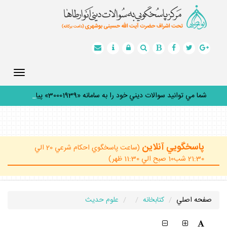
Toggle
gation
شما مي توانيد سوالات ديني خود را به سامانه «30001939» پيامك
_
پاسخگويي آنلاين
(ساعت پاسخگوي احكام شرعي 20 الي
21:30 شب10 صبح الي 11:30 ظهر)
صفحه اصلي
كتابخانه
علوم حديث