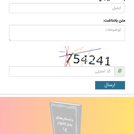
متن يادداشت: