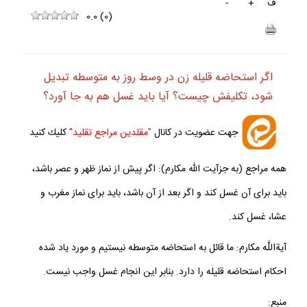
ف
+
-
0.0
(
0
)
اگر استحاضه قليله زن در وسط روز به متوسطه تبديل
شود، تكليفش چيست؟ آيا بايد غسل هم به جا آورد؟
جهت عضويت در كانال
"مقلدين مراجع تقليد"
كليك كنيد
همه مراجع (به جزآيت الله مكارم): اگر پيش از نماز ظهر و عصر باشد،
بايد براى آن غسل كند و اگر بعد از آن باشد، بايد براى نماز مغرب و
عشا، غسل كند.
آيةاللَّه مكارم: ما قائل به استحاضه متوسطه نيستيم و مورد ياد شده
احكام استحاضه قليله را دارد. بنابر اين انجام غسل واجب نيست.
منبع: