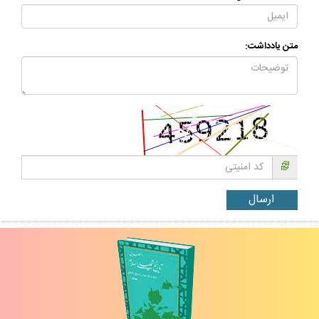
متن يادداشت: