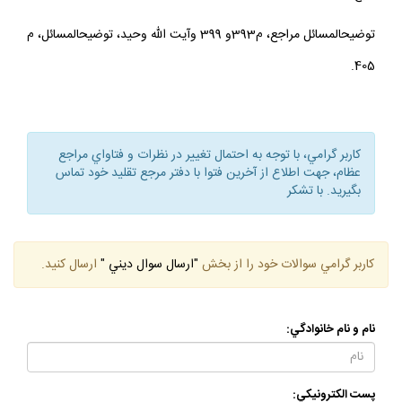
توضيح‏المسائل مراجع، م393و 399 وآيت الله وحيد، توضيح‏المسائل، م
405.
كاربر گرامي، با توجه به احتمال تغيير در نظرات و فتاواي مراجع
عظام، جهت اطلاع از آخرين فتوا با دفتر مرجع تقليد خود تماس
بگيريد. با تشكر
كاربر گرامي سوالات خود را از بخش
"ارسال سوال ديني "
ارسال كنيد.
نام و نام خانوادگي:
پست الكترونيكي: