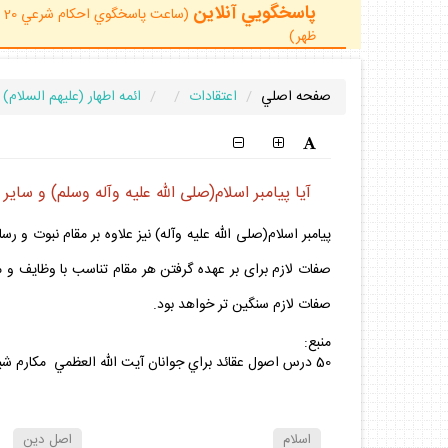
پاسخگويي آنلاين
ظهر)
صفحه اصلي
اعتقادات
ائمه اطهار (عليهم السلام)
آيا پيامبر اسلام(صلى الله عليه وآله وسلم) و ساير 
پيامبر اسلام(صلى الله عليه وآله) نيز علاوه بر مقام نبوت و
صفات لازم براى بر عهده گرفتن هر مقام تناسب با وظايف و 
صفات لازم سنگين تر خواهد بود.
منبع:
50 درس اصول عقائد براي جوانان آيت الله العظمي مكارم شيرازي ص58
اسلام
اصل دين