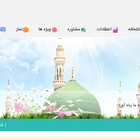
تابخانه
اعتقادات
مشاوره
ويژه ها
نماز
ما پناه آورد
|
شنبه 17