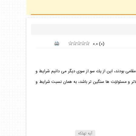
0.0
(
0
)
ن مقامى بودند، اين از يك سو.از سوى ديگر مى دانيم شرايط و
اتر و مسئوليّت ها سنگين تر باشد، به همان نسبت شرايط و
آيه تهلكه