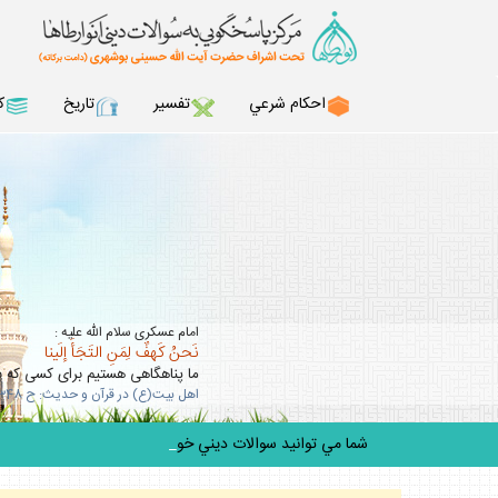
احكام شرعي
تفسير
تاريخ
ك
امام عسكرى سلام الله عليه :
نَحنُ كَهفٌ لِمَنِ التَجَأَ إلَينا
ما پناهگاهى هستيم براى كسى كه به 
اهل بيت(ع) در قرآن و حديث: ح 348
شما مي توانيد سوالات ديني خود را ب
_