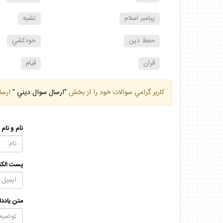
پيامبر اسلام
تشيه
حفظ دين
خودكشي
قران
قيام
كاربر گرامي سوالات خود را از بخش
"ارسال سوال ديني "
ارسا
نام و نام
پست الكت
متن يادد