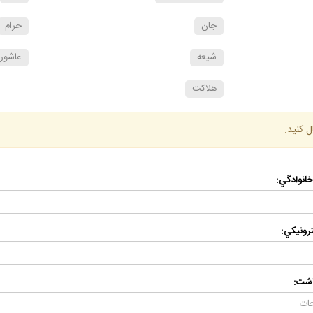
جان
حرام
شيعه
عاشورا
هلاكت
ل كنيد.
 خانوادگي:
رونيكي:
اشت: