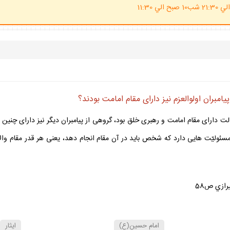
(ساعت پاسخگوي احكام شرعي 20 الي 21:30 شب10 صبح الي 11:30
پيامبران اولوالعزم نيز داراى مقام امامت بودند؟
 رسالت داراى مقام امامت و رهبرى خلق بود، گروهى از پيامبران ديگر نيز داراى چني
مسئوليّت هايى دارد كه شخص بايد در آن مقام انجام دهد، يعنى هر قدر مقام وال
امام حسين(ع)
ايثار