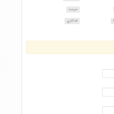
حرمت
فداكاري