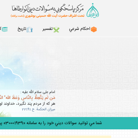
احكام شرعي
تفسير
تاريخ
ك
امام على سلام الله عليه :
مَن لَم يَتَّعِظْ بِالنّاسِ وَعَظَ اللّه ُ ال
هر كه از مردم پند نگيرد، خداوند او 
ميزان الحكمة: ح 22191
شما مي توانيد سوالات ديني خود را به سامانه «30001939» پيامك كن