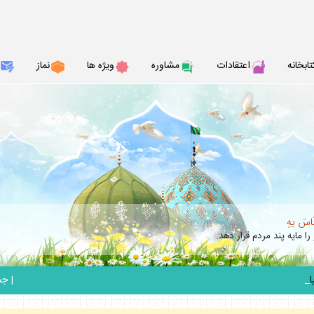
تابخانه
اعتقادات
مشاوره
ويژه ها
نماز
نّاسَ بهِ
را مايه پند مردم قرار دهد.
_
|
جمعه 6