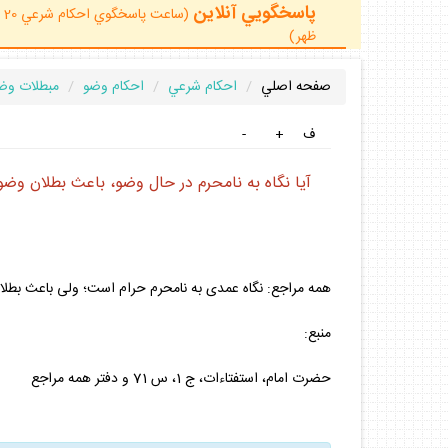
پاسخگويي آنلاين
ظهر)
صفحه اصلي
احكام شرعي
احكام وضو
مبطلات وض
ف
+
-
آيا نگاه به نامحرم در حال وضو، باعث بطلان وضو
همه مراجع: نگاه عمدى به نامحرم حرام است؛ ولى باعث بطلا
منبع:
حضرت امام، استفتاءات، ج 1، س 71 و دفتر همه مراجع