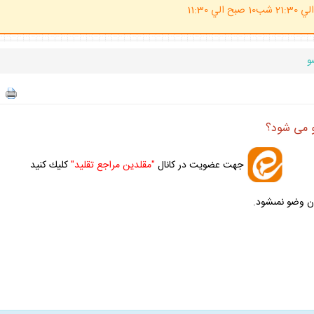
(ساعت پاسخگوي احكام شرعي 20 الي 21:30 شب10 صبح الي 11:30
و
 مى‏ شود؟
جهت عضويت در كانال
"مقلدين مراجع تقليد"
كليك كنيد
ن وضو نمى‏شود.