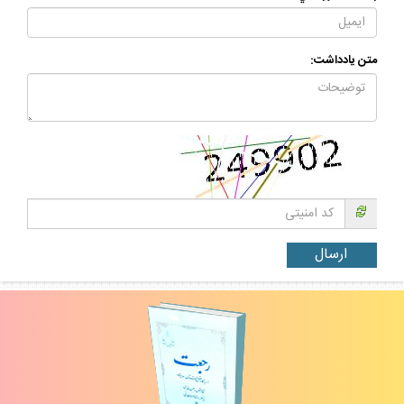
متن يادداشت: