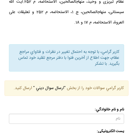
عظام تبريزى و وحيد، منهاج‏الصالحين، الاستحاضه، م 252.آيت الله
سيستانى، منهاج‏الصالحين، ج 1، الاستحاضه، م 252 و تعليقات على
العروة، الاستحاضه، م 17 و 18.
كاربر گرامي، با توجه به احتمال تغيير در نظرات و فتاواي مراجع
عظام، جهت اطلاع از آخرين فتوا با دفتر مرجع تقليد خود تماس
بگيريد. با تشكر
كاربر گرامي سوالات خود را از بخش
"ارسال سوال ديني "
ارسال كنيد.
نام و نام خانوادگي:
پست الكترونيكي: