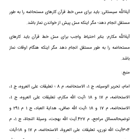
آيةاللَّه سيستانى: بايد براى مس خط قرآن كارهاى مستحاضه را به طور
مستقل انجام دهد؛ مگر اينكه مسّ پيش از خواندن نماز باشد.
آيةاللَّه مكارم: بنابر احتياط واجب براى مسّ خط قرآن بايد كارهاى
مستحاضه را به طور مستقل انجام دهد مگر اينكه هنگام اوقات نماز
باشد.
منبع:
امام، تحرير الوسيله، ج 1، الاستحاضه، م 8 ؛ تعليقات على العروه، ج 1،
الاستحاضه، م 17 و 18 ؛آيت الله مكارم، تعليقات على العروه، ج 1،
الاستحاضه، م 17 و 18 ؛آيت الله صافى، هداية العباد، ج 1 م 291 و
توضيح‏المسائل مراجع، م 427.آيت الله بهجت، وسيلة النجاة، ج 1، م
304آيت الله نورى، تعليقات على العروة، الاستحاضه، م 17 و 18؛آيات