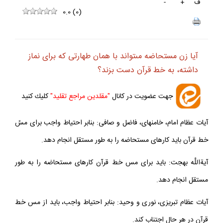
ف
+
-
0.0
(
0
)
آيا زن مستحاضه مى‏تواند با همان طهارتى كه براى نماز
داشته، به خط قرآن دست بزند؟
جهت عضويت در كانال
"مقلدين مراجع تقليد"
كليك كنيد
آيات عظام امام، خامنه‏اى، فاضل و صافى: بنابر احتياط واجب براى مسّ
خط قرآن بايد كارهاى مستحاضه را به طور مستقل انجام دهد.
آيةاللَّه بهجت: بايد براى مس خط قرآن كارهاى مستحاضه را به طور
مستقل انجام دهد.
آيات عظام تبريزى، نورى و وحيد: بنابر احتياط واجب، بايد از مس خط
قرآن در هر حال اجتناب كند.