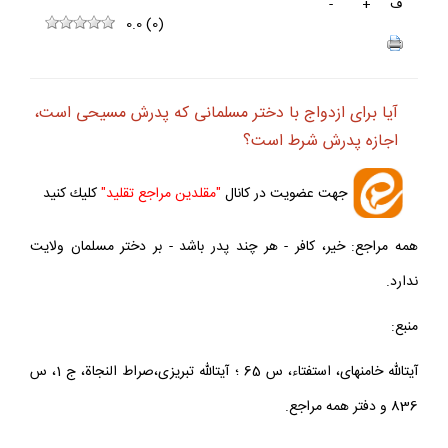
ف
+
-
0.0
(
0
)
آيا براى ازدواج با دختر مسلمانى كه پدرش مسيحى است،
اجازه پدرش شرط است؟
جهت عضويت در كانال
"مقلدين مراجع تقليد"
كليك كنيد
همه مراجع: خير، كافر - هر چند پدر باشد - بر دختر مسلمان ولايت
ندارد.
منبع:
آيت‏الله خامنه‏اى، استفتاء، س 65 ؛ آيت‏الله تبريزى،صراط النجاة، ج 1، س
836 و دفتر همه مراجع.