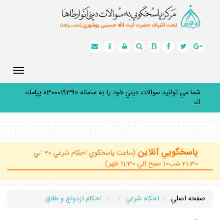
Toggle
gation
شما مي توانيد سوالات ديني خود را به سامانه «30001939» پيامك
كني
_
پاسخگويي آنلاين
(ساعت پاسخگوي احكام شرعي 20 الي
21:30 شب10 صبح الي 11:30 ظهر)
صفحه اصلي
احكام شرعي
احكام ازدواج و طلاق