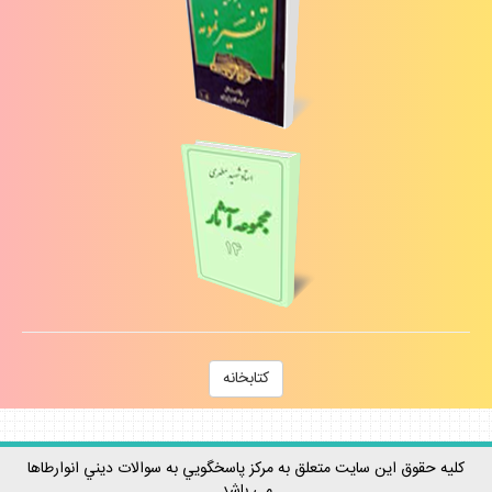
كتابخانه
كليه حقوق اين سايت متعلق به مركز پاسخگويي به سوالات ديني انوارطاها
مي باشد