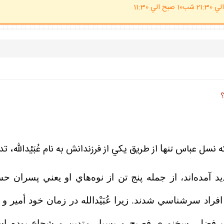
(ساعت پاسخگوي احكام شرعي 20 الي 21:30 شب10 صبح الي 11:30
كه نسل عباس
از طريق يكي از فرزندانش به نام عُبَيْدالله، ت
تنها
ه‌اند، از جمله پنج تن از نوه‌هاي او يعني پسران حسن‌بن‌عُب
فراد سرشناسي شدند. زيرا عُبَيْدالله در زمان خود أمير و
فضل، سخنوري فصيح و بسيار متدين و شجاع بوده است. ا