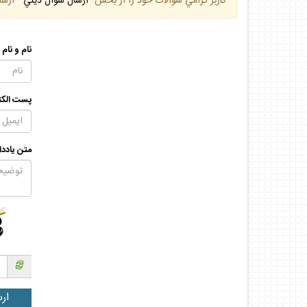
كاربر گرامي سوالات خود را از بخش
"ارسال سوال ديني "
ارسا
نام و نام
پست الكت
متن يادد