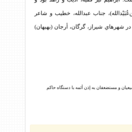
ُبَيْدالله)، جناب عبدالله، خطيب و شاعر
ر شهرهاي شيراز، گرگان، أرجان (بهبهان)
يعيان و مستضعفان به إذن أئمه با دستگاه حاكم