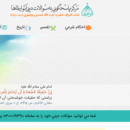
احكام شرعي
تفسير
تاريخ
ك
امام علي سلام الله عليه
إنَّ حَقيقَةَ السَّعادَةِ أن يُختَمَ لِلْمَرءِ 
براستى كه حقيقت خوشبختى آن است
معانى الأخبار، ص 345، ح 1؛ ميزان الحكمه، ج 5، ص 303.
شما مي توانيد سوالات ديني خود را به سامانه «30001939» پيامك كني