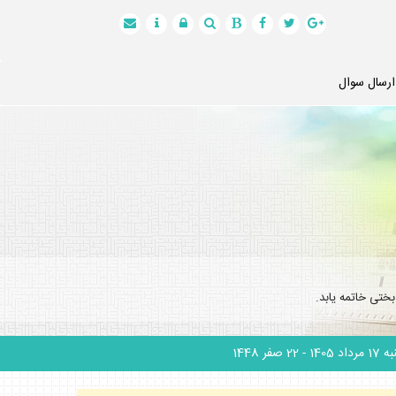
ارسال سوال
ختى خاتمه يابد.
 مرداد 1405
- 22 صفر 1448