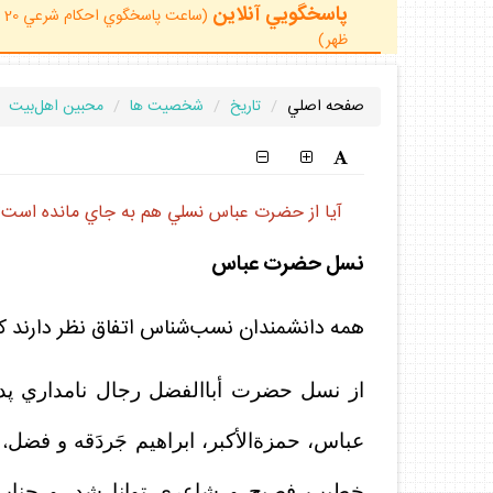
پاسخگويي آنلاين
ظهر)
صفحه اصلي
تاريخ
شخصيت ها
محبين اهل‌بيت
آيا از حضرت عباس نسلي هم به جاي مانده است؟
نسل حضرت عباس
همه دانشمندان نسب‌شناس اتفاق نظر دارند 
از نسل حضرت أباالفضل رجال نامداري پديد آمد
عباس، حمز
ة‌ا
لأكبر، ابراهيم جَردَقه و فضل
ا
،
خطيبِ فصيح و شاعري توانا شد. و جناب 