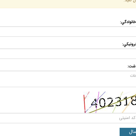
ل كنيد.
 خانوادگي:
رونيكي:
اشت: