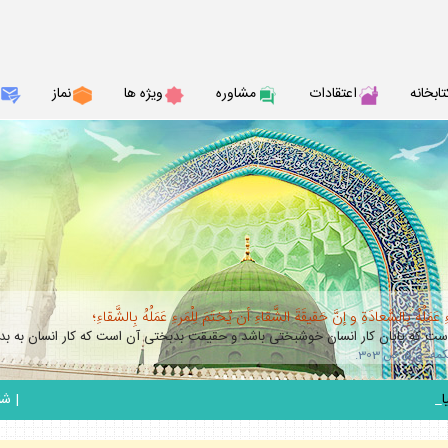
تابخانه
اعتقادات
مشاوره
ويژه ها
نماز
عَمَلُهُ بِالسَّعادَةِ و إنَّ حَقيقَةَ الشَّقاءِ أن يُختَمَ لِلْمَرءِ عَمَلُهُ بِالشَّقاءِ؛
 كه پايان كار انسان خوشبختى باشد و حقيقت بدبختى آن است كه كار انسان به بدب
_
|
شنبه 17