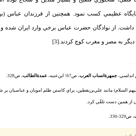
ن جايگاه عظيمي كسب نمود. همچنين از فرزندان عباس (بن‌ع
ه داشت. از نوادگان حضرت عباس برخي وارد ايران شده و د
ديگر به مصر و مغرب كوچ كردند.
[3]
جمهرة‌انساب العرب
، ص67؛ ابن‌عنبه،
عمدة‌الطالب
، ص328.
 السلام) ‌مانند علي‌بن‌يقطين، براي كاستن ظلم امويان و عباسيان بر ش
وان از همين دست تلقّي كرد.
، ص329-330.