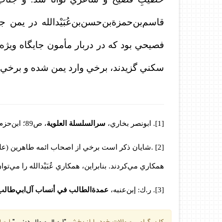
قاسم‌بن‌حمز
ة‌
بن‌حسن‌بن‌عُبَيْدالله در يم
فصيحي بود كه در دربار مأمون جايگاه ويژ
سكني گزيدند، برخي وارد يمن شده و برخي 
[1]
. ابونصر بخاري،
سرالسلسلة العلوية
، ص89؛ ابن‌حزم اندلسي،
[2]
.شايان ذكر است برخي از اصحاب ائمه طاهرين (عليهم
همكاري مي‌كردند. بنابراين، همكاري عُبَيْدالله را مي‌ت
[3]
.
ر.ك: إبن‌عنبه،
عمدة‌الطالب في أنساب آل‌ابي‌طالب