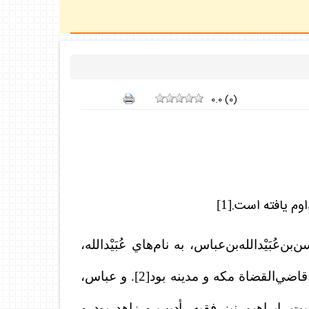
0.0
(
0
)
داوم يافته است.
[1]
َيْدالله‌بن‌عباس، به نام‌هاي عُبَيْدالله،
 قاضي‌القضا
ة
مكه و مدينه بود
[2]
. و عباس،
براهيم نيز فقيه، أديب و زاهد بود و‌