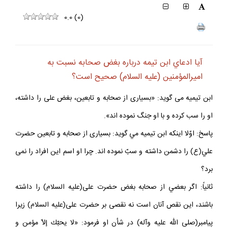
0.0
(
0
)
آيا ادعاي ابن تيمه درباره بغض صحابه نسبت به
اميرالمؤمنين (عليه السلام) صحيح است؟
ابن تيميه مى گويد: «بسيارى از صحابه و تابعين، بغض على را داشته،
او را سب كرده و با او جنگ نموده اند».
پاسخ: اوّلا اينكه ابن تيميه مي گويد: بسيارى از صحابه و تابعين حضرت
علي(ع) را دشمن داشته و سبّ نموده اند. چرا او اسم اين افراد را نمى
برد؟
ثانياً: اگر بعضي از صحابه بغض حضرت على(عليه السلام) را داشته
باشند، اين نقص آنان است نه نقصى بر حضرت على(عليه السلام) زيرا