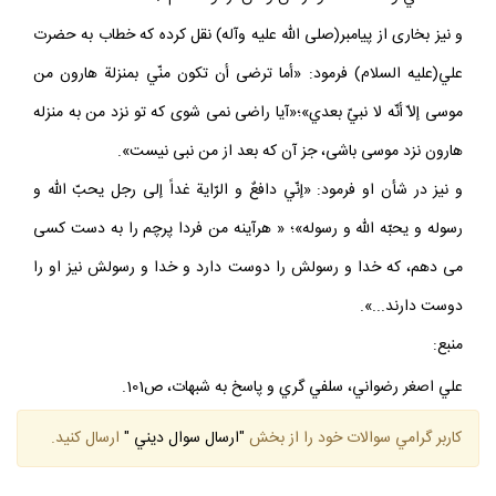
«أنت منّي و أنا منك»، تو از من و من از تو هستم».
و نيز بخارى از پيامبر(صلى الله عليه وآله) نقل كرده كه خطاب به حضرت
علي(عليه السلام) فرمود: «أما ترضى أن تكون منّي بمنزلة هارون من
موسى إلاّ أنّه لا نبيّ بعدي»؛«آيا راضى نمى شوى كه تو نزد من به منزله
هارون نزد موسى باشى، جز آن كه بعد از من نبى نيست».
و نيز در شأن او فرمود: «إنّي دافعٌ و الرّاية غداً إلى رجل يحبّ الله و
رسوله و يحبّه الله و رسوله»؛ « هرآينه من فردا پرچم را به دست كسى
مى دهم، كه خدا و رسولش را دوست دارد و خدا و رسولش نيز او را
دوست دارند...».
منبع:
علي اصغر رضواني، سلفي گري و پاسخ به شبهات، ص101.
كاربر گرامي سوالات خود را از بخش
"ارسال سوال ديني "
ارسال كنيد.