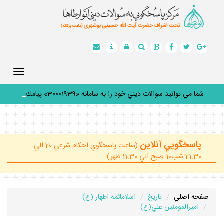
Toggle
gation
شما مي توانيد سوالات ديني خود را به سامانه «30001939» پيامك
كن
_
پاسخگويي آنلاين
(ساعت پاسخگوي احكام شرعي 20 الي
21:30 شب10 صبح الي 11:30 ظهر)
صفحه اصلي
تاريخ
اسلامائمه اطهار (ع)
اميرالمومنين علي(ع)