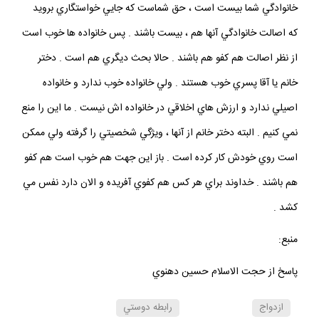
خانوادگي شما بيست است ، حق شماست كه جايي خواستگاري برويد
كه اصالت خانوادگي آنها هم ، بيست باشند . پس خانواده ها خوب است
از نظر اصالت هم كفو هم باشند . حالا بحث ديگري هم است . دختر
خانم يا آقا پسري خوب هستند . ولي خانواده خوب ندارد و خانواده
اصيلي ندارد و ارزش هاي اخلاقي در خانواده اش نيست . ما اين را منع
نمي كنيم . البته دختر خانم از آنها ، ويژگي شخصيتي را گرفته ولي ممكن
است روي خودش كار كرده است . باز اين جهت هم خوب است هم كفو
هم باشند . خداوند براي هر كس هم كفوي آفريده و الان دارد نفس مي
كشد .
منبع:
پاسخ از حجت الاسلام حسين دهنوي