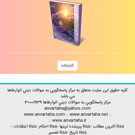
كتابخانه
كليه حقوق اين سايت متعلق به مركز پاسخگويي به سوالات ديني انوارطاها
مي باشد
مركز پاسخگويي به سوالات ديني
انوارطاها
30001939
anvartaha@yahoo.com
www.anvartaha.com
::
www.anvartaha.net
::
::
www.anvartaha.ir
Rss آخرين مطالب
-
Rss پربيننده ترينها
-
Rss احكام
-
Rss اعتقادات
-