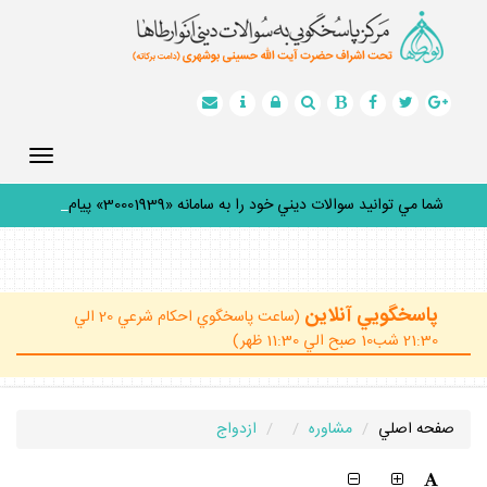
Toggle
gation
شما مي توانيد سوالات ديني خود را به سامانه «30001939» پيامك
ك
_
پاسخگويي آنلاين
(ساعت پاسخگوي احكام شرعي 20 الي
21:30 شب10 صبح الي 11:30 ظهر)
صفحه اصلي
مشاوره
ازدواج