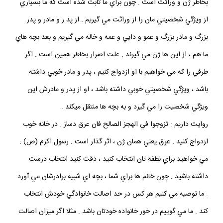
بخاطر ژن و وراثت است . چون براي ما ثابت شده است كه ما بسياري
از ويژگي شخصيتي مان را از وراثت مي گيريم . از پد ر و مادر و پدر
بزرگ و مادر بزرگ و عمو و دايي و عمه و خاله مي گيريم و بعد بچه هاي
ما هم ، از اين ها ژن مي گيرند . علت اصرار بخاطر همين است . اگر
طرفي را كه مي خواهيم با او ازدواج كنيم ، پدر و مادر خوبي داشته
باشد ، ويژگي شخصيتي خوبي داشته باشد ، او از پدر و مادرش اين
ويژگي شخصيت را مي گيرد و به بچه ها منتقل ميكند .
روايت داريم : تزوجوا في الهجز الصالح فان عرق دساز . در خانه خوب
ازدواج كنيد . عرق يعني همان ژن ، اثر گذار است . رسول اكرم (ص) :
مي خواهيد براي نطفه تان انتخاب كنيد ، دقت كنيد انتخاب درست
داشته باشيد . چون خانم ها براي شما ، بچه اي شبيه برادرشان مي آورد
. ما توصيه مي كنيم هر كس در حد اصالت خانوادگي خودش انتخاب
كند . ما مي گوييم در خور خانواده خودتان باشد . مثلا اگر ميزان اصالت