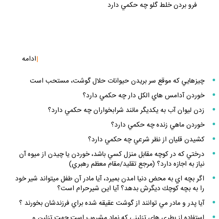
فرو بردن خلط گلو چه حكمي دارد
|
ادامه
چيزهايي كه موقع سر بريدن حيوانات حلال گوشت، مستحب است
خوردن آدامس هاي الكل دار چه حكمي دارد؟
زدن ليوان آب به يكديگر مانند شرابخواران چه حكمي دارد؟
خوردن ماهي زنده چه حكمي دارد؟
كشيدن قليان از نظر شرعي چه حكمي دارد؟
درختي كه در كوچه مقابل منزل كسي باشد، خوردن يا چيدن از ميوه آن
نياز به اجازه دارد؟ (مرجع تقليد/مقام معظم رهبري)
اگر بچه اي به محض دنيا امدن بميرد، آيا مادر آن طفل ميتواند شير خود
را به بچه كوچك ديگرش بدهد؟ آيا اين شيرحرام است؟
آيا پدر و مادر مي توانند از گوشت عقيقه شده براي فرزندشان بخورند ؟
استفاده از بطري هاي تزئيني كه نماد مشروب است جهت تزئين و