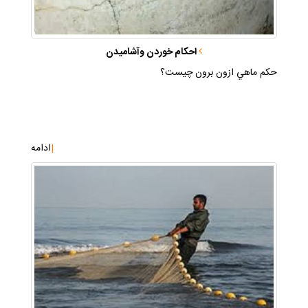
احكام خوردن وآشاميدن
حكم ماهي ازون برون چيست؟
|
ادامه