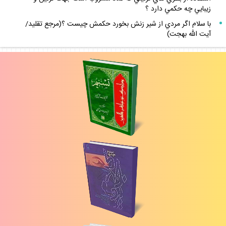
زيبايي چه حكمي دارد ؟
با سلام اگر مردي از شير زنش بخورد حكمش چيست ؟(مرجع تقليد/
آيت الله بهجت)