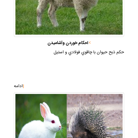
احكام خوردن وآشاميدن
حكم ذبح حيوان با چاقوي فولادي و استيل
|
ادامه