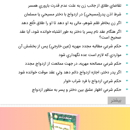
تقاضاي طلاق از جانب زن به علت عدم قدرت باروري همسر
شرط اذن پدر(مسيحي) در ازدواج با دختر مسيحي يا مسلمان
اگر زن بخاطر ظلم شوهر، مالى به او دهد تا او را طلاق خُلع دهد
اگر هنگام عقد نام پسر يا دختر به طور اشتباه خوانده شود، آيا عقد
صحيح است؟
حكم شرعي مطالبه مجدد مهريه (عين خارجي) پس از بخشش آن
مواردي كه لازم است عده نگهداري شود
حكم شرعي مصالحه مهريه، در جهت ممانعت از ازدواج مجدد
اگر پدر دختر، اجازه ازدواج دائم دهد ولي عقد موقت خوانده شود
حكم شرعي ازدواج با فرد شراب خوار
حكم شرعي اظهار عشق بين دختر و پسر به منظور ازدواج
بيشتر