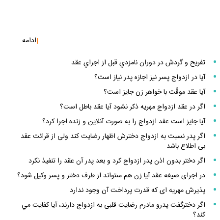
|
ادامه
تفريح و گردش در دوران نامزدي قبل از اجراي عقد
آيا در ازدواج پسر نيز اجازه پدر نياز است؟
آيا عقد موقّت با خواهر زن جايز است؟
اگر در عقد ازدواج مهريه ذكر نشود آيا عقد باطل است؟
آيا جايز است عقد ازدواج را به صورت آنلاين و زنده اجرا كرد؟
اگر پدر نسبت به ازدواج دخترش اظهار رضايت كند ولى از قرائت عقد
بى‏ اطلاع باشد
اگر دختر بدون اذن پدر ازدواج كرد و بعد پدر آن عقد را تنفيذ نكرد
در اجراى صيغه عقد آيا زن هم مى‏تواند از طرف دختر و پسر وكيل شود؟
پذيرش مهريه ‏اى كه قدرت پرداخت آن وجود ندارد
اگر دخترگفت پدرو مادرم رضايت قلبى به ازدواج دارند، آيا كفايت مي
كند؟