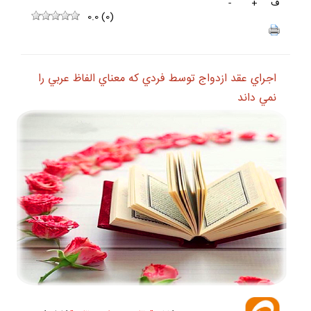
ف
+
-
0.0
(
0
)
اجراي عقد ازدواج توسط فردي كه معناي الفاظ عربي را
نمي داند