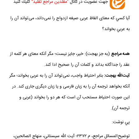
جهت عضويت در كانال
"مقلدين مراجع تقليد"
كليك كنيد
آيا كسي كه معناى الفاظ عربى صيغه ازدواج را نمى داند، مى تواند آن را
به عربي بخواند؟
همه مراجع
(به جز بهجت): خير، جايز نيست؛ مگر آنكه معناى هر كلمه از
عقد را جداگانه بداند و كلمات آن را صحيح ادا كند.
آيت اللّه بهجت:
بنابر احتياط واجب، نمى تواند آن را به عربى بخواند؛ مگر
آنكه بخواهد ترجمه آن را به زبان فارسى و يا زبان ديگرى جارى كند. در
اين صورت احتياط مستحب آن است كه هر دو را بخواند (عربى و
ترجمه آن).
پي نوشت:
توضيح المسائل مراجع، م ۲۳۷۲؛ آيت الله سيستانى، منهاج الصالحين،