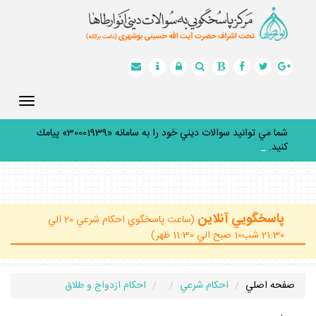
Toggle
gation
شما مي توانيد سوالات ديني خود را به سامانه «30001939» پيامك
كنيد.
_
پاسخگويي آنلاين
(ساعت پاسخگوي احكام شرعي 20 الي
21:30 شب10 صبح الي 11:30 ظهر)
صفحه اصلي
احكام شرعي
احكام ازدواج و طلاق