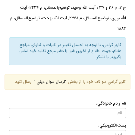
ج ۲، م ۳۶ و ۳۷ ؛ آيت الله وحيد، توضيح المسائل، م ۲۴۳۶؛ آيت
الله نورى، توضيح المسائل، م ۲۳۶۸. آيت الله بهجت، توضيح المسائل، م
۱۸۸۴.
كاربر گرامي، با توجه به احتمال تغيير در نظرات و فتاواي مراجع
عظام، جهت اطلاع از آخرين فتوا با دفتر مرجع تقليد خود تماس
بگيريد. با تشكر
كاربر گرامي سوالات خود را از بخش
"ارسال سوال ديني "
ارسال كنيد.
نام و نام خانوادگي:
پست الكترونيكي: