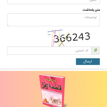
متن يادداشت: