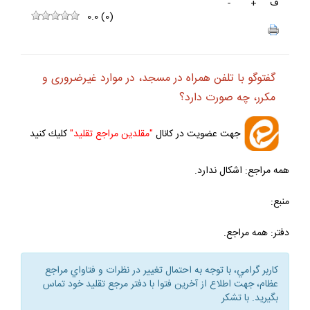
ف
+
-
0.0
(
0
)
گفت‏وگو با تلفن همراه در مسجد، در موارد غيرضرورى و
مكرر، چه صورت دارد؟
جهت عضويت در كانال
"مقلدين مراجع تقليد"
كليك كنيد
همه مراجع: اشكال ندارد.
منبع:
دفتر: همه مراجع.
كاربر گرامي، با توجه به احتمال تغيير در نظرات و فتاواي مراجع
عظام، جهت اطلاع از آخرين فتوا با دفتر مرجع تقليد خود تماس
بگيريد. با تشكر