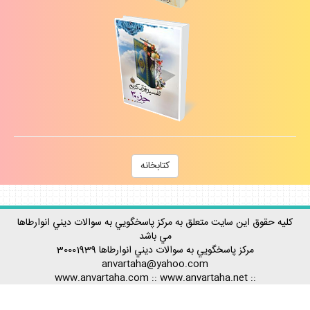
كتابخانه
كليه حقوق اين سايت متعلق به مركز پاسخگويي به سوالات ديني انوارطاها
مي باشد
مركز پاسخگويي به سوالات ديني
انوارطاها
30001939
anvartaha@yahoo.com
www.anvartaha.com
::
www.anvartaha.net
::
::
www.anvartaha.ir
Rss آخرين مطالب
-
Rss پربيننده ترينها
-
Rss احكام
-
Rss اعتقادات
-