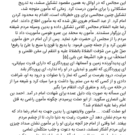
اين مجالس كه در اوائل به همين مقصود تشكيل مى‏شد، به تدريج
مشكلاتى را براى مأمون درست كرد. زمانى كه مأمون متوجه شد،
تشكيل چنين مجالسى براى وى‏ خطرناك است، اقدام به محدود كردن
امام كرد. از عبد السلام هروى نقل شده كه به مأمون اطلاع دادند: امام
رضا عليه السّلام مجالس كلامى تشكيل داده و بدين وسيله مردم شيفته
آن بزرگوار مى‏شدند. مأمون به محمّد بن عمرو طوسى مأموريت داد تا
مردم را از مجلس آن حضرت طرد نمايد. پس از آن امام در حق مأمون
نفرين كرد و از جمله چنين فرمود: يا بديع يا قوىّ يا منيع يا علىّ يا رفيع!
صلّ على من شرّفت الصّلاة بالصّلاة عليه و انتقم لى ممّن ظلمنى و
استخفّ بى و طرد الشّيعة عن بابى.[5]
اى پديدآورنده زمين و آسمانها، اى پروردگارى كه داراى قدرت بى‏پايانى،
اى پروردگارى كه تغيير و تبديلى در او راه ندارد، اى پروردگار بلند
مرتبت، درود بفرست بر كسى كه نماز را با صلوات و درود به او، شرافت
دادى و از كسى كه به من ستم روا داشت و مرا سبك كرد و شيعه مرا از
در خانه من راند و متفرق كرد، انتقام مرا بگير.
اين مسأله به صورت يك دليل عمده براى شهادت امام در آمد. احمد بن
على انصارى مى‏گويد: از ابو صلت پرسيدم: چگونه مأمون راضى به قتل
امام رضا عليه السّلام شد؟
ابو صلت گفت: ... مأمون ولايتعهدى را بدين جهت به امام رضا داد كه
به مردم نشان دهد آن حضرت رغبت به دنيا دارد، تا از چشم مردم
بيفتد. اما وقتى از امام جز آنچه برترى او را بر مأمون نشان مى‏داد چيزى
براى مردم آشكار نمى‏شد، دست به دعوت و جلب متكلّمان تمامى