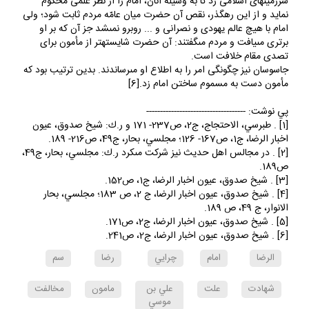
سرزمينهاى اسلامى زد تا به وسيله آنان، امام را از نظر علمى محكوم
نمايد و از اين رهگذر، نقص آن حضرت ميان عامّه مردم ثابت شود؛ ولى
امام با هيچ عالم يهودى و نصرانى و ... روبرو نمى‏شد جز آن كه بر او
برترى مى‏يافت و مردم مى‏گفتند: آن حضرت شايسته‏تر از مأمون براى
تصدى مقام خلافت است.
جاسوسان نيز چگونگى امر را به اطلاع او مى‏رساندند. بدين ترتيب بود كه
مأمون دست به مسموم ساختن امام زد.[6]
پي نوشت: ------------------------------------
[1] . طبرسي، الاحتجاج، ج2، ص237- 171 و ر.ك: شيخ صدوق، عيون
اخبار الرضا، ج1، ص167- 126؛ مجلسي،‌ بحار، ج49، ص216- 189.
[2] . در مجالس اهل حديث نيز شركت مى‏كرد ر.ك: مجلسي، بحار، ج49،
ص189.
[3] . شيخ صدوق، عيون اخبار الرضا، ج1، ص152.
[4] . شيخ صدوق، عيون اخبار الرضا، ج 2، ص 183؛ مجلسي، بحار
الانوار، ج 49، ص 189.
[5] . شيخ صدوق، عيون اخبار الرضا، ج2، ص171.
[6] . شيخ صدوق، عيون اخبار الرضا، ج2، ص241.
الرضا
امام
چرايي
رضا
سم
شهادت
علت
علي بن
مامون
مخالفت
موسي