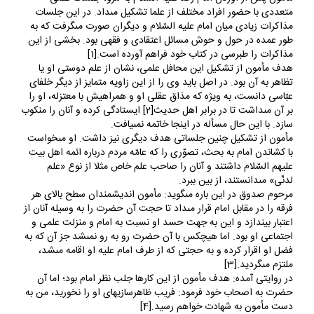
متعددى با حضور افراد مختلف از علما تشكيل مى‏داد. در اين جلسات
مذاكرات زيادى ميان امام عليه السّلام و ديگران صورت مى‏گرفت كه به
طور عمده در حول و حوش مسائل اعتقادى و فقهى بود. بخشى از اين
مذاكرات را طبرسى در كتاب خود فراهم آورده است.[1]
هدف مأمون از تشكيل اين محافل علمى، نشان از علم دوستى او يا
تظاهر به آن بود. در اصل بايد وى را از اين زاويه متمايز از ديگر خلفاى
عبّاسى دانست، به ويژه كه مذاق عقلى او و همراهيش با معتزله، او را
بر آن مى‏داشت تا در برابر اهل حديث[2] ايستادگى كرده و آنان را منكوب
سازد. با اين حال مسأله در اينجا خاتمه نمى‏يافت.
مأمون از تشكيل چنين جلساتى هدف ديگرى نيز داشت. او مى‏خواست
با كشاندن امام به بحث، تصوّرى را كه عامّه مردم درباره ائمه اهل بيت
عليهم السّلام داشتند و آنان را صاحب علم خاص مثلا از نوع «علم
لدنّى» مى‏دانستند، از بين ببرد.
مرحوم صدوق در اين باره مى‏گويد: مأمون انديشمندان سطح بالاى هر
فرقه را در مقابل امام قرار مى‏داد تا حجت آن حضرت را به وسيله آنان از
اعتبار بيندازد و اين به جهت حسد او نسبت به امام و منزلت علمى و
اجتماعى او بود. اما هيچ‏كس با آن حضرت رو به رو نمى‏شد جز آن كه به
فضل او اقرار كرده و به حجتى كه از طرف امام عليه او اقامه مى‏شد،
ملتزم مى‏گرديد.[3]
در روايتى آمده: هدف مأمون از اين كارها جلب نظر امام بود؛ اما آن
حضرت به اصحاب خود فرمود: فريب ظاهرسازيهاى او را نخوريد، من به
دست مأمون به شهادت خواهم رسيد.[4]