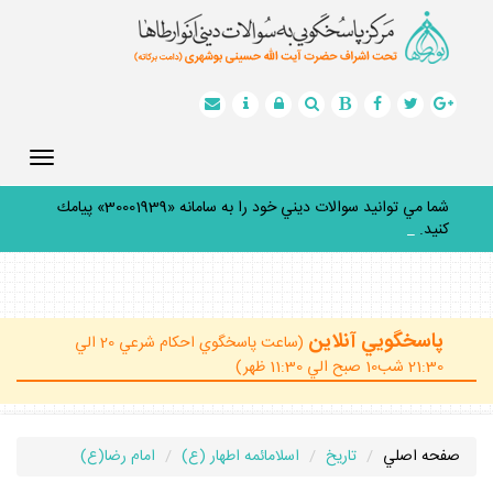
Toggle
gation
شما مي توانيد سوالات ديني خود را به سامانه «30001939» پيامك
كنيد.
_
پاسخگويي آنلاين
(ساعت پاسخگوي احكام شرعي 20 الي
21:30 شب10 صبح الي 11:30 ظهر)
صفحه اصلي
تاريخ
اسلامائمه اطهار (ع)
امام رضا(ع)