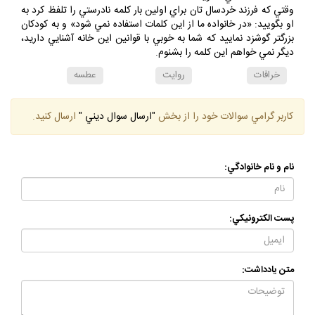
2-احساساتـــــي نشويد.
وقتي كه فرزند خردسال تان براي اولين بار كلمه نادرستي را تلفظ كرد به
او بگوييد: «در خانواده ما از اين كلمات استفاده نمي شود» و به كودكان
بزرگتر گوشزد نماييد كه شما به خوبي با قوانين اين خانه آشنايي داريد،
ديگر نمي خواهم اين كلمه را بشنوم.
خرافات
روايت
عطسه
كاربر گرامي سوالات خود را از بخش
"ارسال سوال ديني "
ارسال كنيد.
نام و نام خانوادگي:
پست الكترونيكي:
متن يادداشت: