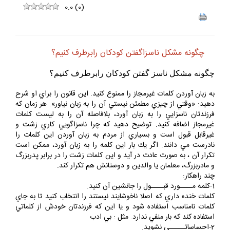
0.0
(
0
)
چگونه مشكل ناسزاگفتن كودكان رابرطرف كنيم؟
چگونه مشكل ناسز گفتن كودكان رابرطرف كنيم؟
به زبان آوردن كلمات غيرمجاز را ممنوع كنيد. اين قانون را براي او شرح
دهيد: «وقتي از چيزي مطمئن نيستي آن را به زبان نياور». هر زمان كه
فرزندتان ناسزايي را به زبان آورد، بلافاصله آن را به ليست كلمات
غيرمجاز اضافه كنيد. توضيح دهيد كه چرا ناسزاگويي كاري زشت و
غيرقابل قبول است و بسياري از مردم به زبان آوردن اين كلمات را
نادرست مي دانند. اگر يك بار اين كلمه را به زبان آورد، ممكن است
تكرار آن ، به صورت عادت در آيد و اين كلمات زشت را در برابر پدربزرگ
و مادربزرگ، معلمان يا والدين و دوستانش هم تكرار كند.
چند راهكار:
1-كلمه مــــورد قبــــول را جانشين آن كنيد.
كلمات خنده داري كه اصلا ناخوشايند نيستند را انتخاب كنيد تا به جاي
كلمات نامناسب استفاده شود و يا اين كه فرزندتان خودش از كلماتي
استفاده كند كه بار منفي ندارد. مثل : بي ادب