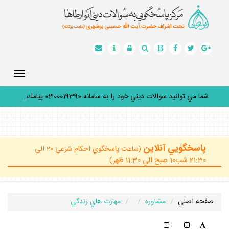
Toggle
gation
شما مي توانيد سوالات ديني خود را به سامانه «30001939» پيامك
ك
_
پاسخگويي آنلاين
(ساعت پاسخگوي احكام شرعي 20 الي
21:30 شب10 صبح الي 11:30 ظهر)
صفحه اصلي
مشاوره
مهارت هاي زندگي