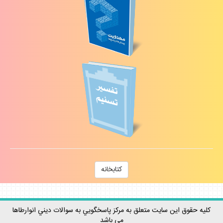
كتابخانه
كليه حقوق اين سايت متعلق به مركز پاسخگويي به سوالات ديني انوارطاها