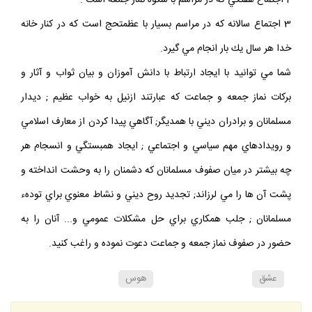
2 اجتماع هفتگي كه در مراسم با شكوه نماز جمعه است .
3 اجتماع سالانه كه در مراسم بسيار با عظمتحج است كه در كنار خانه
خدا هر سال يك بار انجام مي گيرد.
شما مي توانيد با ايجاد ارتباط با دانش آموزان و بيان ثواب و آثار و
بركات نماز جمعه و جماعت كه عبارتند ازنيل به خواب عظيم ; ديدار
مسلمانان و برادران ديني با همديگر; آگاهي پيدا كردن از معارف اسلامي
و رويدادهاي مهم سياسي و اجتماعي ; ايجاد همبستگي و انسجام هر
چه بيشتر در ميان صفوف مسلمانان كه دشمنان را به وحشت انداخته و
پشت آن ها را مي لرزاند; تجديد روح ديني و نشاط معنوي براي تودهء
مسلمانان ; جلب همكاري براي حل مشكلات عمومي و... آنان را به
حضور در صفوف نماز جمعه و جماعت دعوت نموده و راغب كنيد.
عشق
هوس