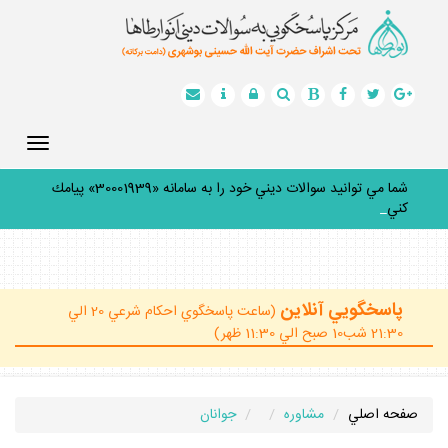
Toggle
gation
شما مي توانيد سوالات ديني خود را به سامانه «30001939» پيامك
كنيد.
_
پاسخگويي آنلاين
(ساعت پاسخگوي احكام شرعي 20 الي
21:30 شب10 صبح الي 11:30 ظهر)
صفحه اصلي
مشاوره
جوانان