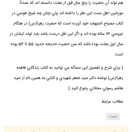
هم تولد آن حضرت را پنج سال قبل از بعثت دانسته اند كه عمدتاً
مورخين اهل سنت اين نظر را داشته اند ولي چنان چه شيخ طوسي در
كتاب مصباح المتهجد خود آورده است كه حضرت زهرا(س) در هنگام
عروسي 13 ساله بوده اند و اگر اين نقل درست باشد بايد تولد ايشان در
سال اول بعثت بوده باشد كه سن حضرت خديجه حدود 55 تا 54 بوده
است.
( براي شرح و تفصيل اين مسأله مي توانيد به كتاب زندگاني فاطمه
زهرا(س) نوشته دكتر سيد جعفر شهيدي و كتابي به همين نام از سيد
هاشم رسولي محلاتي رجوع كنيد.)
مطالب مرتبط
غيبت