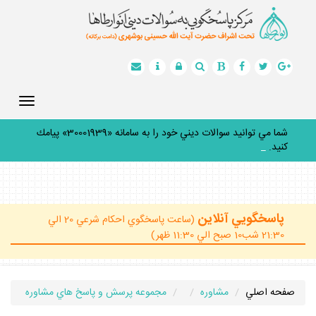
Toggle
gation
شما مي توانيد سوالات ديني خود را به سامانه «30001939» پيامك
كنيد.
_
پاسخگويي آنلاين
(ساعت پاسخگوي احكام شرعي 20 الي
21:30 شب10 صبح الي 11:30 ظهر)
صفحه اصلي
مشاوره
مجموعه پرسش و پاسخ هاي مشاوره