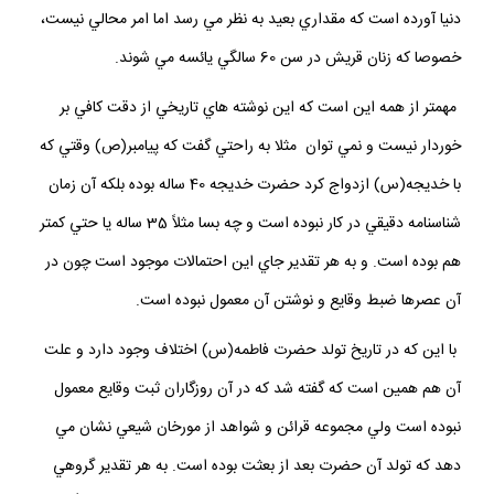
دنيا آورده است كه مقداري بعيد به نظر مي رسد اما امر محالي نيست،
خصوصا كه زنان قريش در سن 60 سالگي يائسه مي شوند.
مهمتر از همه اين است كه اين نوشته هاي تاريخي از دقت كافي بر
خوردار نيست و نمي توان مثلا به راحتي گفت كه پيامبر(ص) وقتي كه
با خديجه(س) ازدواج كرد حضرت خديجه 40 ساله بوده بلكه آن زمان
شناسنامه دقيقي در كار نبوده است و چه بسا مثلاً 35 ساله يا حتي كمتر
هم بوده است. و به هر تقدير جاي اين احتمالات موجود است چون در
آن عصرها ضبط وقايع و نوشتن آن معمول نبوده است.
با اين كه در تاريخ تولد حضرت فاطمه(س) اختلاف وجود دارد و علت
آن هم همين است كه گفته شد كه در آن روزگاران ثبت وقايع معمول
نبوده است ولي مجموعه قرائن و شواهد از مورخان شيعي نشان مي
دهد كه تولد آن حضرت بعد از بعثت بوده است. به هر تقدير گروهي