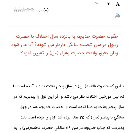
0.0
(
0
)
چگونه حضرت خديجه با پانزده سال اختلاف با حضرت
رسول در سن شصت سالگي باردار مي شوند؟ آيا مي شود
زمان دقيق ولادت حضرت زهراء (س) را تعيين نمود؟
د اين كه حضرت فاطمه(س) در سال پنجم بعثت به دنيا آمده است يا
نه، بين مورخين اختلاف نظر مي باشد و اگر اين قول را بپذيريم كه در
سال پنجم بعثت به دنيا آمده است و حضرت خديجه هم در چهل
سالگي با پيامبر (ص) كه 25 ساله بوده اند ازدواج كرده است بايد
پذيرفت كه جناب خديجه در سن 59 سالگي حضرت فاطمه(س) را به