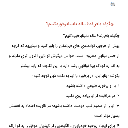
چگونه بافرزند6ساله نابينابرخوردكنيم؟
چگونه بافرزند6ساله نابينابرخوردکنيم؟
پيش از هرچيز، توانمندي هاي فرزندتان را باور کنيد و بپذيريد که گرچه
از حس بينايي محروم است، حواس ديگرش توانايي افزون تري دارند و
به اندازه کودک بينا توانايي رشد دارد با اين تفاوت که بايد بيشتر
بکوشد؛ بنابراين، در برخورد با او، به نکات ذيل توجه کنيد:
1. با او برخورد طبيعي داشته باشيد.
2. در مراقبت از او زياده روي نکنيد.
3. او را از صميم قلب دوست داشته باشيد؛ در تقويت اعتماد به نفسش
بسيار مؤثر است.
4. براي ايجاد روحيه خودباوري، الگوهايي از نابينايان موفق را به او ارائه