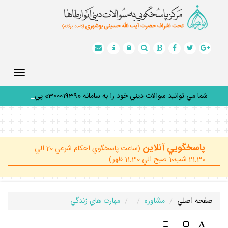
Toggle
gation
شما مي توانيد سوالات ديني خود را به سامانه «30001939» پيامك
_
پاسخگويي آنلاين
(ساعت پاسخگوي احكام شرعي 20 الي
21:30 شب10 صبح الي 11:30 ظهر)
صفحه اصلي
مشاوره
مهارت هاي زندگي