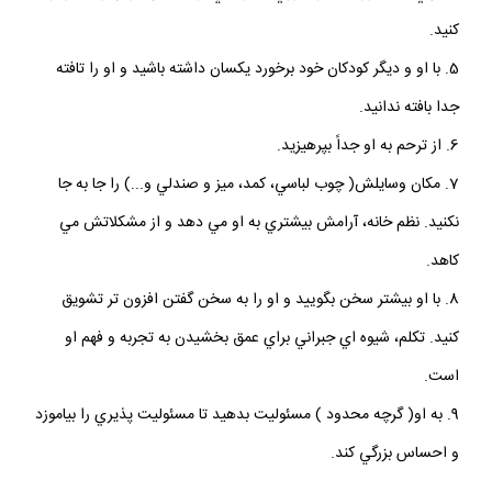
کنيد.
5. با او و ديگر کودکان خود برخورد يکسان داشته باشيد و او را تافته
جدا بافته ندانيد.
6. از ترحم به او جداً بپرهيزيد.
7. مکان وسايلش( چوب لباسي، کمد، ميز و صندلي و...) را جا به جا
نکنيد. نظم خانه، آرامش بيشتري به او مي دهد و از مشکلاتش مي
کاهد.
8. با او بيشتر سخن بگوييد و او را به سخن گفتن افزون تر تشويق
کنيد. تکلم، شيوه اي جبراني براي عمق بخشيدن به تجربه و فهم او
است.
9. به او( گرچه محدود ) مسئوليت بدهيد تا مسئوليت پذيري را بياموزد
و احساس بزرگي کند.