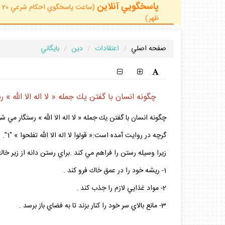
پاسخگويي آنلاين
ظهر)
صفحه اصلي
اعتقادات
دين
بايگاني
چگونه انسان با گفتن يك جمله « لا اله الا الله » 
چگونه انسان با گفتن يك جمله « لا اله الا الله » رستگار مي ش
گرچه
زيرا وسيله رستن را فراهم مي كند .براي رستن دانه از زير خا
1- ريشه خود را در عمق خاك فرو كند .
2- مواد غذايي لازم را جذب كند .
3- مانع بالاي سر خود را كنار بزند تا به فضاي باز برسد .