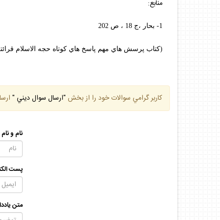
منابع:
1- بحار ،ج 18 ، ص 202
(كتاب پرسش هاي مهم پاسخ هاي كوتاه حجه الاسلام قرائتي 
كاربر گرامي سوالات خود را از بخش
"ارسال سوال ديني "
ارسا
نام و نام
پست الكت
متن يادد