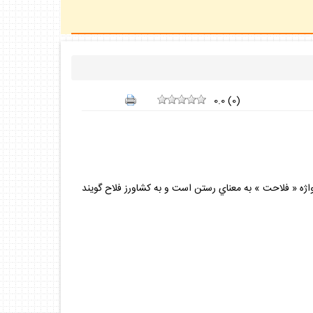
0.0
(
0
)
يد است.كلمه « تفلحوا »از واژه « فلاحت » به معناي رستن است و به كشاورز فلاح گويند