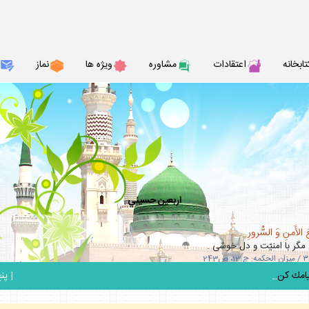
تابخانه
اعتقادات
مشاوره
ويژه ها
نماز
اربعين حسيني
 الأَمنِ وَ السُّرورِ
مگر با امنيّت و دل خوشى .
_
|
پنج ش