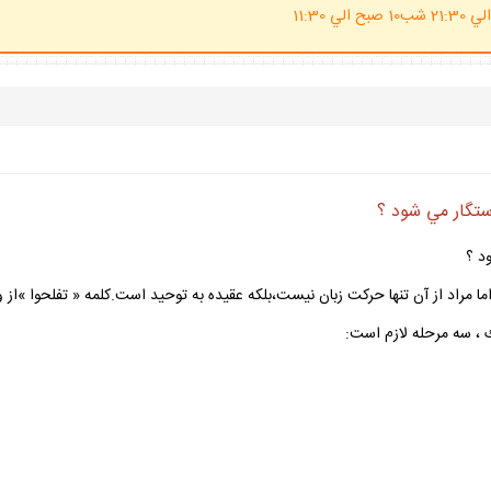
(ساعت پاسخگوي احكام شرعي 20 الي 21:30 شب10 صبح الي 11:30
رستگار مي شود ؟
ود ؟
 در روايت آمده است:« قولوا لا اله الا الله تفلحوا » "1". اما مراد از آن تنها حركت زبان نيست،بلكه عقيده به توح
ك ، سه مرحله لازم است: