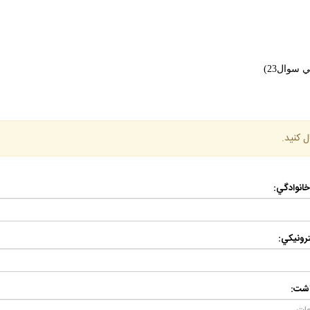
سوال23)
ل كنيد.
 خانوادگي:
رونيكي:
اشت: