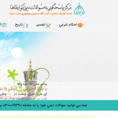
احكام شرعي
تفسير
تاريخ
ك
پيامبر صلى‏ الله ‏عليه‏ و‏آله
يا عليُّ! لاخَيرَ في . . .الوَطَنِ إلاّ مَعَ
اى على! خيرى نيست در . . . وطن 
كتاب من لايحضره الفقيه: ج ۴ ، ص ۳۶۹ / ميزان الحكمه: ج 13، ص243
شما مي توانيد سوالات ديني خود را به سامانه «30001939» پيامك كنيد.