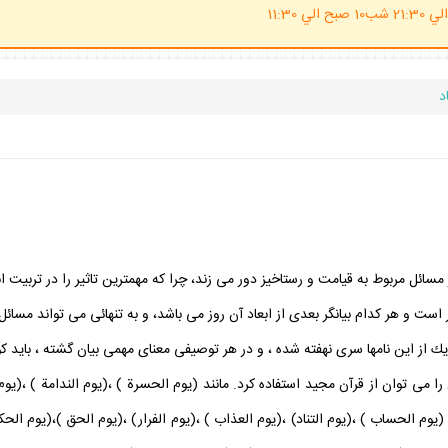
(ساعت پاسخگوي احكام شرعي 20 الي 21:30 شب10 صبح الي 11:30
د
ائل مربوط به قيامت و رستاخيز دور مى زند، چرا كه مهمترين تاثير را در تربيت ان
است و هر كدام بيانگر بعدى از ابعاد آن روز مى باشد، و به تنهائى مى تواند مسائل ب
ك از اين نامها سرى نهفته شده ، و در هر توصيفى معناى مهمى بيان گشته ، بايد كوش
 مى توان از قرآن مجيد استفاده كرد. مانند (يوم الحسرة ) ،(يوم الندامة ) ،(يوم ا
، (يوم الحساب ) ،(يوم التناد) ،(يوم العذاب ) ،(يوم الفرار) ،(يوم الحق )،(يوم ال