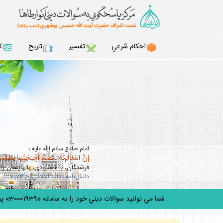
احكام شرعي
تفسير
تاريخ
ك
امام صادق سلام الله عليه :
إنَّ المَلائِكَةَ لَتَضَعُ أجنِحَتَها لِطالِب
فرشتگان، با خشنودى، بال‏هايشان را 
دانش‌نامه عقايد اسلامي: ح 2174
شما مي توانيد سوالات ديني خود را به سامانه «30001939» پيامك كنيد.