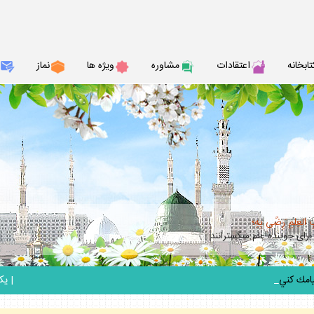
تابخانه
اعتقادات
مشاوره
ويژه ها
نماز
ِ العِلمِ َرِضًى بِهِ؛
براى جوينده علم مى‏گسترانند
_
|
يكشنبه