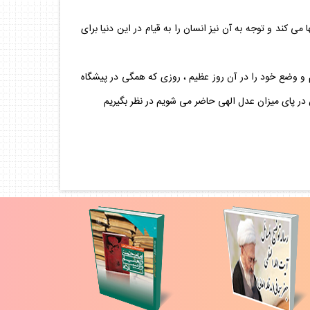
ى كند و توجه به آن نيز انسان را به قيام در اين دنيا براى
م و وضع خود را در آن روز عظيم ، روزى كه همگى در پيشگاه
در پاى ميزان عدل الهى حاضر مى شويم در نظر بگيريم