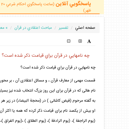
پاسخگويي آنلاين
ظهر)
صفحه اصلي
تفسير
مباحث اعتقادي در قرآن
» معا
چه نامهايي در قرآن براي قيامت ذكر شده است؟
چه نامهايي در قرآن براي قيامت ذكر شده است؟
قسمت مهمى از معارف قرآن ، و مسائل اعتقادى آن ، بر محور مس
نام هائى كه در قرآن براى اين روز بزرگ انتخاب شده نيز بسيار 
به گفته مرحوم (فيض كاشانى ) در (محجة البيضاء) در زير هر ي
او بيش از يكصد نام براى قيامت ذكر كرده كه همه يا اكثر آن را
(يوم الراجفة )، (يوم الرادفة )، (يوم الطلاق ) ،(يوم الفراق )