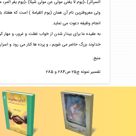
السرائر) ،(يوم لا يغنى مولى عن مولى شيئا) ،(يوم يفر المرء من 
ولى معروفترين نام آن همان (يوم القيامة ) است كه هفتاد بار
انجام وظيفه دعوت مى نمايد.
به عقيده ما براى بيدار شدن از خواب غفلت و غرور، و مهار 
خداوند بزرگ حاضر مى شويم ، و پرده ها كنار مى رود و اسرا
منبع:
تفسير نمونه ج25 ص284 و 285