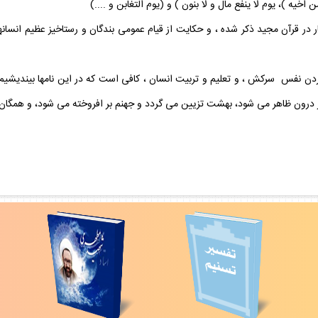
اخيه )، يوم لا ينفع مال و لا بنون ) و (يوم التغابن و ....)
 در قرآن مجيد ذكر شده ، و حكايت از قيام عمومى بندگان و رستاخيز عظيم انسانها م
كردن نفس ‍ سركش ، و تعليم و تربيت انسان ، كافى است كه در اين نامها بينديشي
ر درون ظاهر مى شود، بهشت تزيين مى گردد و جهنم بر افروخته مى شود، و همگان 