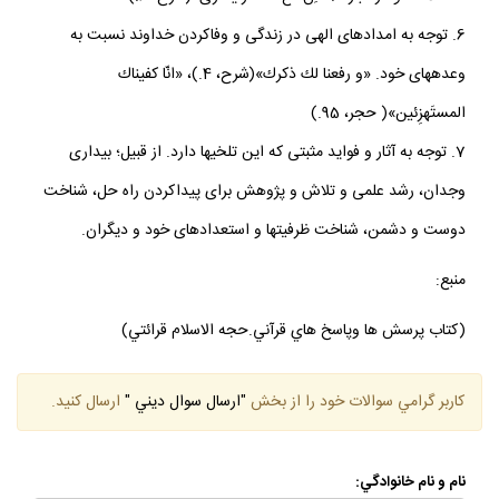
6. توجه به امدادهاى الهى در زندگى و وفاكردن خداوند نسبت به
وعده‏هاى خود. «و رفعنا لك ذكرك»(شرح، 4.)، «انّا كفيناك
المستَهزِئين»( حجر، 95.)
7. توجه به آثار و فوايد مثبتى كه اين تلخيها دارد. از قبيل؛ بيدارى
وجدان، رشد علمى و تلاش و پژوهش براى پيداكردن راه حل، شناخت
دوست و دشمن، شناخت ظرفيت‏ها و استعدادهاى خود و ديگران.
منبع:
(كتاب پرسش ها وپاسخ هاي قرآني.حجه الاسلام قرائتي)
كاربر گرامي سوالات خود را از بخش
"ارسال سوال ديني "
ارسال كنيد.
نام و نام خانوادگي: