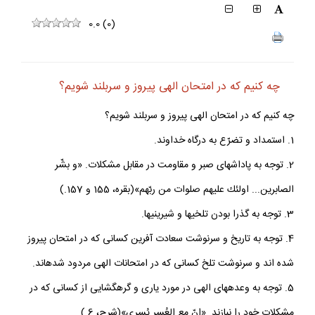
0.0
(
0
)
چه كنيم كه در امتحان الهى پيروز و سربلند شويم؟
چه كنيم كه در امتحان الهى پيروز و سربلند شويم؟
1. استمداد و تضرّع به درگاه خداوند.
2. توجه به پاداش‏هاى صبر و مقاومت در مقابل مشكلات. «و بشّر
الصابرين... اولئك عليهم صلوات من ربّهم»(بقره، 155 و 157.)
3. توجه به گذرا بودن تلخيها و شيرينيها.
4. توجه به تاريخ و سرنوشت سعادت آفرين كسانى كه در امتحان پيروز
شده‏ اند و سرنوشت تلخ كسانى كه در امتحانات الهى مردود شده‏اند.
5. توجه به وعده‏هاى الهى در مورد يارى و گره‏گشايى از كسانى كه در
مشكلات خود را نبازند. «اِنّ مع العُسر يُسرى»(شرح، 6.)