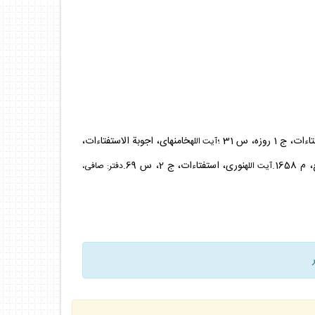
خامنه‏اى، اجوبة الاستفتاءات،
آيت الله
1658.
نورى، استفتاءات، ج 2، س 69.
آيت الله
دفتر: صافى،