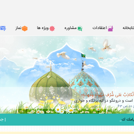
تابخانه
اعتقادات
مشاوره
ويژه ها
نماز
الْكاذِبُ عَلى شُرُفِ مَهْواةٍ وَمَهانَةٍ؛
 است و دروغگو در لبه پرتگاه و خوارى.
_
|
جمعه 6