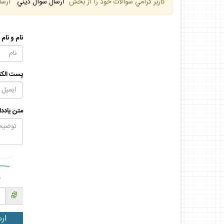
كاربر گرامي سوالات خود را از بخش
"ارسال سوال ديني "
ارسا
نام و نام
پست الكت
متن يادد