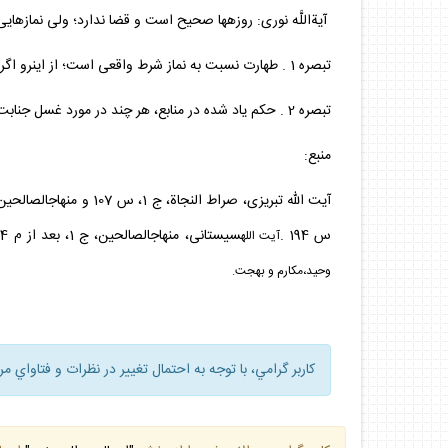
آيةاللَّه نورى: روزه‏ها صحيح است و قضا ندارد؛ ولى نمازهايى
تبصره 1 . طهارت نسبت به نماز شرط واقعى است؛ از اين‏رو اگر از روى ناآگاهى بدون طهارت نماز بخواند، نمازش باطل است.
تبصره 2 . حكم ياد شده در منابع، هر چند در مورد غسل جنابت بيان شده، ولى بين غسل جنابت و غسل حيض از اين جهت تفاوتى نيست.
منبع:
آيت الله تبريزى، صراط النجاة، ج 1، س 107 و منهاج‏الصالحين، ج 1، بعد از م 1004؛
س 194 .
سيستانى، منهاج‏الصالحين، ج 1، بعد از م 1004؛
آيت الله
وحيد،مكارم و بهجت.
كاربر گرامي، با توجه به احتمال تغيير در نظرات و فتاواي م