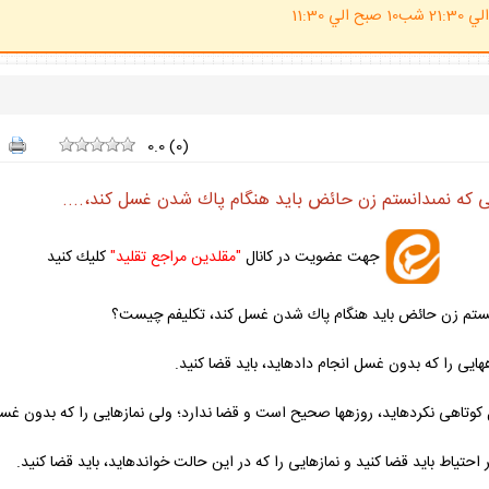
(ساعت پاسخگوي احكام شرعي 20 الي 21:30 شب10 صبح الي 11:30
0.0
(
0
)
كه نمى‏دانستم زن حائض بايد هنگام پاك شدن غسل كند،....
جهت عضويت در كانال
"مقلدين مراجع تقليد"
كليك كنيد
نستم زن حائض بايد هنگام پاك شدن غسل كند، تكليفم چيست؟
هايى را كه بدون غسل انجام داده‏ايد، بايد قضا كنيد.
وتاهى نكرده‏ايد، روزه‏ها صحيح است و قضا ندارد؛ ولى نمازهايى را كه بدون غسل خ
بر احتياط بايد قضا كنيد و نمازهايى را كه در اين حالت خوانده‏ايد، بايد قضا كنيد.