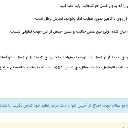
 را كه بدون غسل خوانده‏ايد، بايد قضا كنيد.
وحيد، منهاج‏الصالحين، ج 2، بعد از م 1004؛ امام، استفتاءات، ج 1 روزه، س 31 ؛
آيت
الله
فاضل، جامع‏المسائل، ج 1، س 558؛
توضيح‏المسائل مراجع، م 
آيت الله
آيت الله مكارم
راجع عظام، جهت اطلاع از آخرين فتوا با دفتر مرجع تقليد خود تماس بگيريد. با تشكر