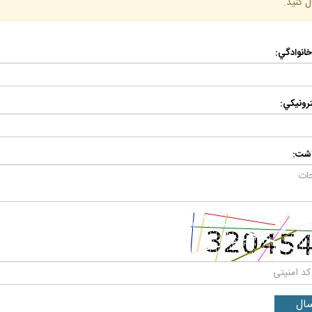
ل كنيد.
 خانوادگي:
رونيكي:
اشت: