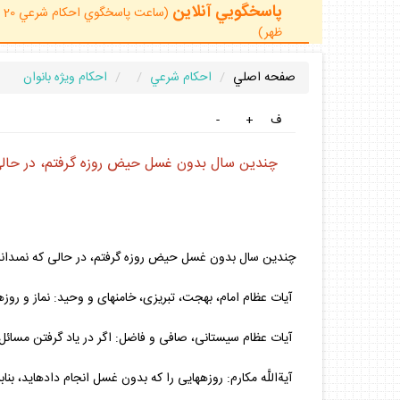
پاسخگويي آنلاين
ظهر)
صفحه اصلي
احكام شرعي
احكام ويژه بانوان
ف
+
-
چندين سال بدون غسل حيض روزه گرفتم، در حالى 
چندين سال بدون غسل حيض روزه گرفتم، در حالى كه نمى‏دا
آيات عظام امام، بهجت، تبريزى، خامنه‏اى و وحيد: نماز و روزه‏
آيات عظام سيستانى، صافى و فاضل: اگر در ياد گرفتن مسائل ك
آيةاللَّه مكارم: روزه‏هايى را كه بدون غسل انجام داده‏ايد، بنا