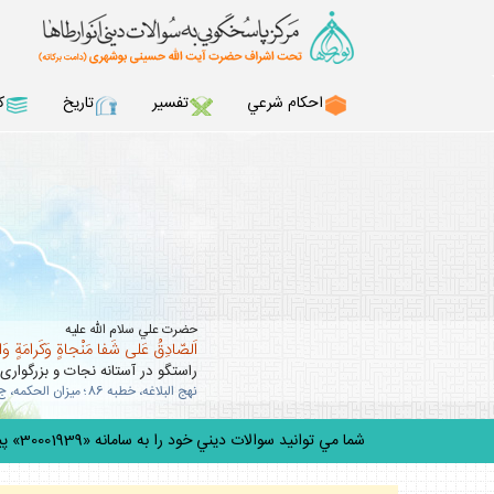
احكام شرعي
تفسير
تاريخ
ك
حضرت علي سلام الله عليه
اَلصّادِقُ عَلى شَفا مَنْجاةٍ وَكَرامَةٍ وَ
راستگو در آستانه نجات و بزرگوارى
نهج البلاغه، خطبه 86؛ ميزان الحكمه، ج 10، ص 63 .
شما مي توانيد سوالات ديني خود را به سامانه «30001939» پيامك كنيد.