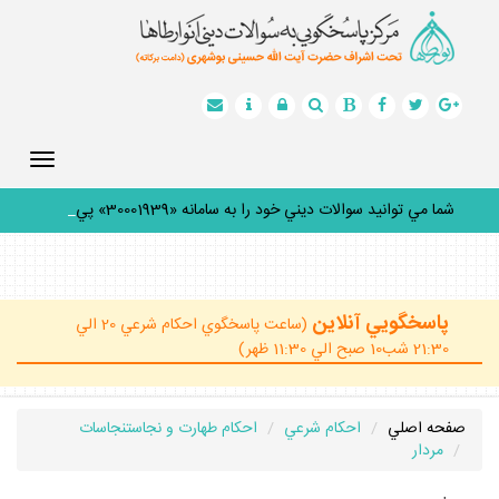
Toggle
gation
شما مي توانيد سوالات ديني خود را به سامانه «30001939» پيامك
_
پاسخگويي آنلاين
(ساعت پاسخگوي احكام شرعي 20 الي
21:30 شب10 صبح الي 11:30 ظهر)
صفحه اصلي
احكام شرعي
احكام طهارت و نجاستنجاسات
مردار