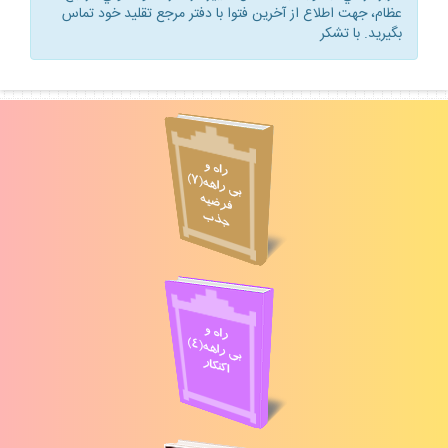
عظام، جهت اطلاع از آخرين فتوا با دفتر مرجع تقليد خود تماس
بگيريد. با تشكر