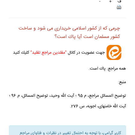
ف
+
-
چرمى كه از كشور اسلامى خريدارى مى‏ شود و ساخت
كشور مسلمان است آيا پاك است؟
جهت عضويت در كانال
"مقلدين مراجع تقليد"
كليك كنيد
همه مراجع: پاك است.
منبع:
توضيح المسائل مراجع، م 95 ؛ آيت الله وحيد، توضيح المسائل، م 96 ؛
آيت الله خامنه‏اى، اجوبه، س 276.
كاربر گرامي، با توجه به احتمال تغيير در نظرات و فتاواي مراجع