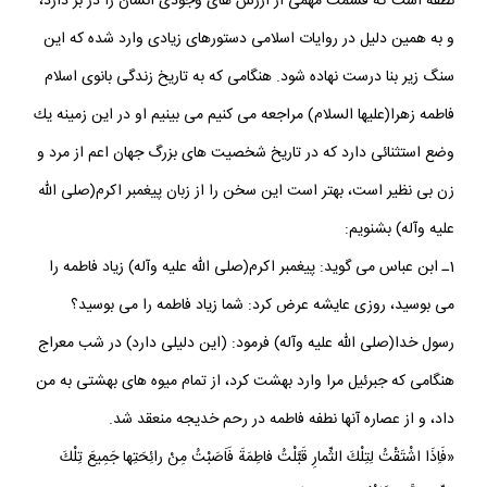
نطفه است كه قسمت مهمى از ارزش هاى وجودى انسان را در بر دارد،
و به همين دليل در روايات اسلامى دستورهاى زيادى وارد شده كه اين
سنگ زير بنا درست نهاده شود. هنگامى كه به تاريخ زندگى بانوى اسلام
فاطمه زهرا(عليها السلام) مراجعه مى كنيم مى بينيم او در اين زمينه يك
وضع استثنائى دارد كه در تاريخ شخصيت هاى بزرگ جهان اعم از مرد و
زن بى نظير است، بهتر است اين سخن را از زبان پيغمبر اكرم(صلى الله
عليه وآله) بشنويم:
1ـ ابن عباس مى گويد: پيغمبر اكرم(صلى الله عليه وآله) زياد فاطمه را
مى بوسيد، روزى عايشه عرض كرد: شما زياد فاطمه را مى بوسيد؟
رسول خدا(صلى الله عليه وآله) فرمود: (اين دليلى دارد) در شب معراج
هنگامى كه جبرئيل مرا وارد بهشت كرد، از تمام ميوه هاى بهشتى به من
داد، و از عصاره آنها نطفه فاطمه در رحم خديجه منعقد شد.
«فَاِذَا اشْتَقْتُ لِتِلْكَ الثِّمارِ قَبَّلْتُ فاطِمَةَ فَاَصَبْتُ مِنْ رائِحَتِها جَمِيعَ تِلْكَ