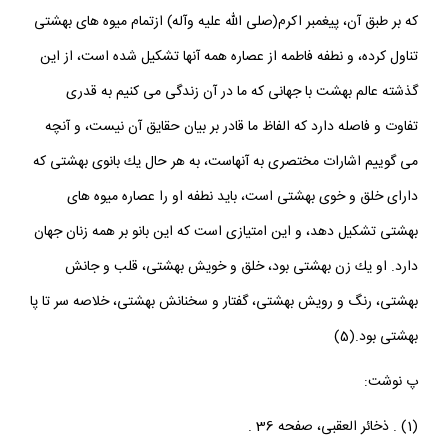
در واقع همان حديث اوّل، مجموع اين احاديث را تفسير مى كند، چرا
كه بر طبق آن، پيغمبر اكرم(صلى الله عليه وآله) ازتمام ميوه هاى بهشتى
تناول كرده، و نطفه فاطمه از عصاره همه آنها تشكيل شده است، از اين
گذشته عالم بهشت با جهانى كه ما در آن زندگى مى كنيم به قدرى
تفاوت و فاصله دارد كه الفاظ ما قادر بر بيان حقايق آن نيست، و آنچه
مى گوييم اشارات مختصرى به آنهاست، به هر حال يك بانوى بهشتى كه
داراى خلق و خوى بهشتى است، بايد نطفه او را عصاره ميوه هاى
بهشتى تشكيل دهد، و اين امتيازى است كه اين بانو بر همه زنان جهان
دارد. او يك زن بهشتى بود، خلق و خويش بهشتى، قلب و جانش
بهشتى، رنگ و رويش بهشتى، گفتار و سخنانش بهشتى، خلاصه سر تا پا
بهشتى بود.(5)
پ نوشت:
(1) . ذخائر العقبى، صفحه 36 .