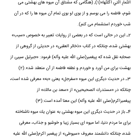
الثِّمارِ الَّتي اَكَلْتُها»(1); (هنگامى كه مشتاق آن ميوه هاى بهشتى مى
شوم، فاطمه را مى بوسم و از بوى او بوى تمام آن ميوه ها را كه در آن
شب خوردم استشمام مى كنم).
2ـ اين در حالى است كه در بعضى از روايات تعبير به خصوص «سيب»
بهشتى شده، چنانكه در كتاب «ذخائر العقبى» در حديثى از گروهى از
صحابه نقل شده كه پيغمبر(صلى الله عليه وآله) فرمود: «جبرئيل سيبى از
بهشت براى من آورد و خوردم و نطفه فاطمه از آن منعقد شد».(2)
3ـ در حديث ديگرى اين ميوه «سفرجل» يعنى «به» معرفى شده است،
چنانكه در «مستدرك الصحيحين» از «سعد بن مالك» از
پيغمبراكرم(صلى الله عليه وآله) اين معنا آمده است.(3)
4ـ باز در حديث ديگرى اين ميوه بهشتى به عنوان يك ميوه ناشناخته
براى ما مردم دنيا، اما ميوه اى بسيار زيبا و خوشبو و جذاب، معرفى