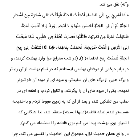
شده، چنانكه دانشمند معروف «سيوطى» از پيغمبر اكرم(صلى الله عليه
وآله) نقل مى كند:
«لَمّا اُسْرِيَ بِي اِلَى السَّماءِ اُدْخِلْتُ الجَنَّةَ فَوَقَفْتُ عَلى شَجَرَة مِنْ اَشْجارِ
الجَنَّةِ لَمْ اَرَ فِي الجَنَّةِ اَحْسَنَ مِنْها وَ لا اَبْيَضَ وَرَقاً وَ لاَ اَطْيَبَ ثَمَرَةً،
فَتَناوَلْتُ ثَمَرَةً مِنْ ثَمَرَتِها، فَاَكَلْتُها فَصارَتْ نُطْفَةً فِي صُلْبِي، فَلَمّا هَبَطْتُ
اِلَى الاَْرْضِ وَاقَعْتُ خَدِيجَةَ، فَحَمَلَتْ بِفاطِمَةَ، فاِذا اَنَا اشْتَقْتُ اِلى رِيحِ
الجَنَّةِ شَمَمْتُ رِيحَ فاطِمَةَ»(4); (در شب معراج مرا وارد بهشت كردند، و
در برابر درختى از درختان بهشتى ايستادم كه در تمام بهشت از آن زيباتر
و برگ هايى از برگ هاى آن سفيدتر، و ميوه اى از ميوه آن خوشبوتر
نديدم، يكى از ميوه هاى آن را برگرفتم، و تناول كردم، و نطفه اى در
صلب من تشكيل شد، و بعد از آن كه به زمين هبوط كردم و با خديجه
همبستر شدم نطفه فاطمه(عليها السلام) منعقد شد، لذا هنگامى كه
اشتياق بوى بهشت پيدا مى كنم بوى فاطمه را استشمام مى كنم).