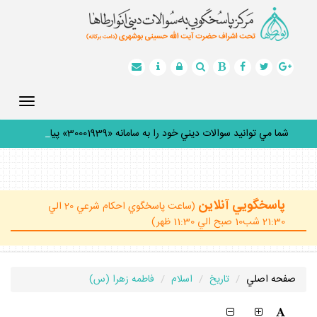
Toggle
gation
شما مي توانيد سوالات ديني خود را به سامانه «30001939» پيامك
كن
_
پاسخگويي آنلاين
(ساعت پاسخگوي احكام شرعي 20 الي
21:30 شب10 صبح الي 11:30 ظهر)
صفحه اصلي
تاريخ
اسلام
فاطمه زهرا (س)