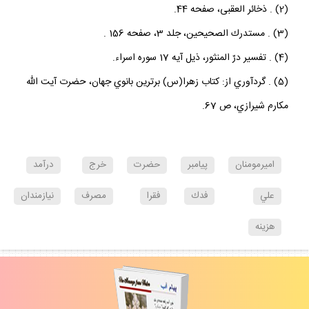
(2) . ذخائر العقبى، صفحه 44.
(3) . مستدرك الصحيحين، جلد 3، صفحه 156 .
(4) . تفسير درّ المنثور، ذيل آيه 17 سوره اسراء.
(5) . گردآوري از: كتاب زهرا(س) برترين بانوي جهان، حضرت آيت الله
مكارم شيرازي، ص 67.
اميرمومنان
پيامبر
حضرت
خرج
درآمد
علي
فدك
فقرا
مصرف
نيازمندان
هزينه