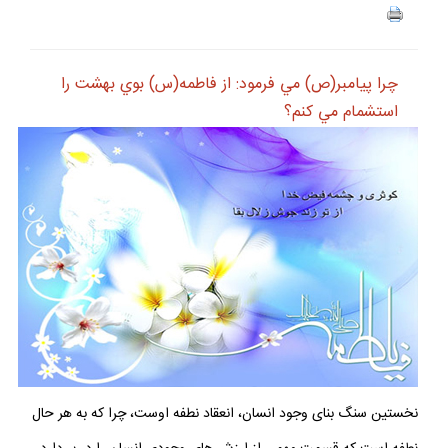
چرا پيامبر(ص) مي فرمود: از فاطمه(س) بوي بهشت را
استشمام مي كنم؟
نخستين سنگ بناى وجود انسان، انعقاد نطفه اوست، چرا كه به هر حال