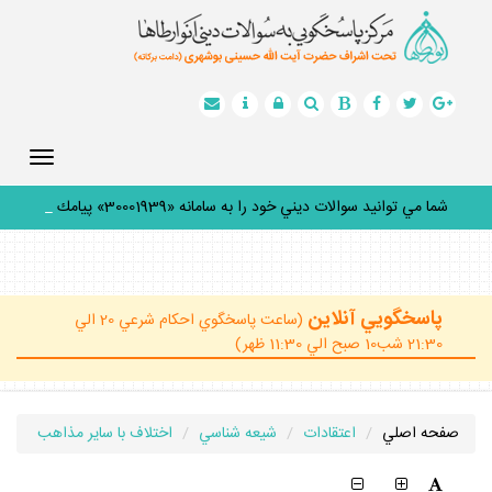
Toggle
gation
شما مي توانيد سوالات ديني خود را به سامانه «30001939» پيامك
كني
_
پاسخگويي آنلاين
(ساعت پاسخگوي احكام شرعي 20 الي
21:30 شب10 صبح الي 11:30 ظهر)
صفحه اصلي
اعتقادات
شيعه شناسي
اختلاف با ساير مذاهب