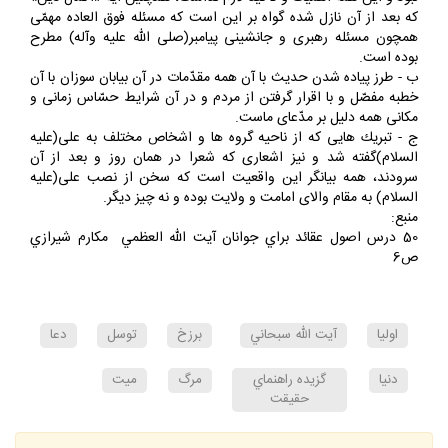
نبود و اين همه اهميّت و تأكيد لازم نداشت، همچنين آيه «اكمال دين»
كه بعد از آن نازل شده گواه بر اين است كه مسئله فوق العاده مهمّى
همچون مسئله رهبرى و جانشينى پيامبر(صلى الله عليه وآله) مطرح
بوده است.
ب - طرز پياده شدن حديث با آن همه مقدّمات در آن بيابان سوزان با آن
خطبه مفصّل و با اقرار گرفتن از مردم و در آن شرايط حسّاس زمانى و
مكانى همه دليل بر مدّعاى ماست.
ج - تبريك هايى كه از ناحيه گروه ها و اشخاص مختلف به على(عليه
السلام)گفته شد و نيز اشعارى كه شعرا در همان روز و بعد از آن
سرودند، همه بيانگر اين واقعيت است كه سخن از نصب على(عليه
السلام) به مقام والاى امامت و ولايت بوده و نه چيز ديگر.
منبع:
50 درس اصول عقائد براي جوانان آيت الله العظمي مكارم شيرازي
ص6
اوليا
آيت الله سبحاني
برزخ
توسل
دعا
دنيا
گزيده راهنماي
مرگ
ميت
حقيقت