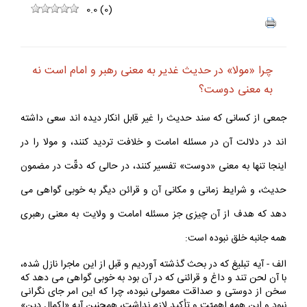
0.0
(
0
)
چرا «مولا» در حديث غدير به معنى رهبر و امام است نه
به معنى دوست؟
جمعى از كسانى كه سند حديث را غير قابل انكار ديده اند سعى داشته
اند در دلالت آن در مسئله امامت و خلافت ترديد كنند، و مولا را در
اينجا تنها به معنى «دوست» تفسير كنند، در حالى كه دقّت در مضمون
حديث، و شرايط زمانى و مكانى آن و قرائن ديگر به خوبى گواهى مى
دهد كه هدف از آن چيزى جز مسئله امامت و ولايت به معنى رهبرى
همه جانبه خلق نبوده است:
الف - آيه تبليغ كه در بحث گذشته آورديم و قبل از اين ماجرا نازل شده،
با آن لحن تند و داغ و قرائنى كه در آن بود به خوبى گواهى مى دهد كه
سخن از دوستى و صداقت معمولى نبوده، چرا كه اين امر جاى نگرانى